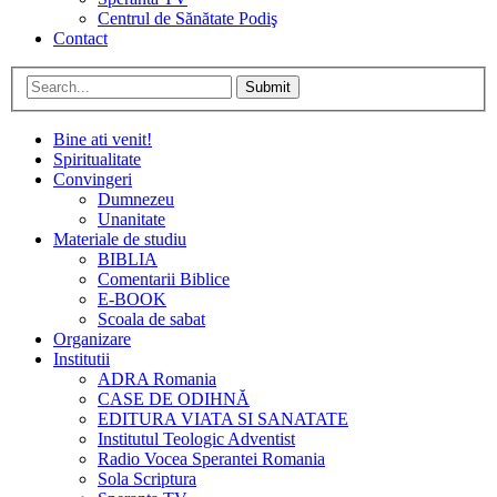
Centrul de Sănătate Podiş
Contact
Submit
Bine ati venit!
Spiritualitate
Convingeri
Dumnezeu
Unanitate
Materiale de studiu
BIBLIA
Comentarii Biblice
E-BOOK
Scoala de sabat
Organizare
Institutii
ADRA Romania
CASE DE ODIHNĂ
EDITURA VIATA SI SANATATE
Institutul Teologic Adventist
Radio Vocea Sperantei Romania
Sola Scriptura