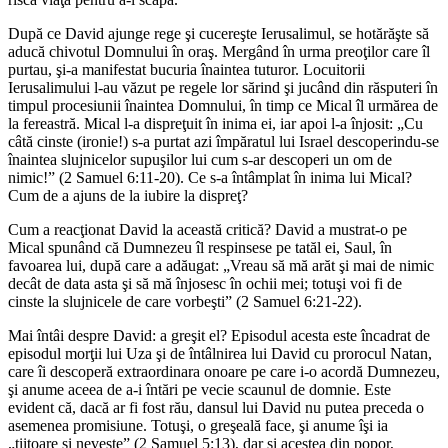
După ce David ajunge rege şi cucereşte Ierusalimul, se hotărăşte să
aducă chivotul Domnului în oraş. Mergând în urma preoţilor care îl
purtau, şi-a manifestat bucuria înaintea tuturor. Locuitorii
Ierusalimului l-au văzut pe regele lor sărind şi jucând din răsputeri în
timpul procesiunii înaintea Domnului, în timp ce Mical îl urmărea de
la fereastră. Mical l-a dispreţuit în inima ei, iar apoi l-a înjosit: „Cu
câtă cinste (ironie!) s-a purtat azi împăratul lui Israel descoperindu-se
înaintea slujnicelor supuşilor lui cum s-ar descoperi un om de
nimic!” (2 Samuel 6:11-20). Ce s-a întâmplat în inima lui Mical?
Cum de a ajuns de la iubire la dispreţ?
Cum a reacţionat David la această critică? David a mustrat-o pe
Mical spunând că Dumnezeu îl respinsese pe tatăl ei, Saul, în
favoarea lui, după care a adăugat: „Vreau să mă arăt şi mai de nimic
decât de data asta şi să mă înjosesc în ochii mei; totuşi voi fi de
cinste la slujnicele de care vorbeşti” (2 Samuel 6:21-22).
Mai întâi despre David: a greşit el? Episodul acesta este încadrat de
episodul morţii lui Uza şi de întâlnirea lui David cu prorocul Natan,
care îi descoperă extraordinara onoare pe care i-o acordă Dumnezeu,
şi anume aceea de a-i întări pe vecie scaunul de domnie. Este
evident că, dacă ar fi fost rău, dansul lui David nu putea preceda o
asemenea promisiune. Totuşi, o greşeală face, şi anume îşi ia
„ţiitoare şi neveste” (2 Samuel 5:13), dar şi acestea din popor,