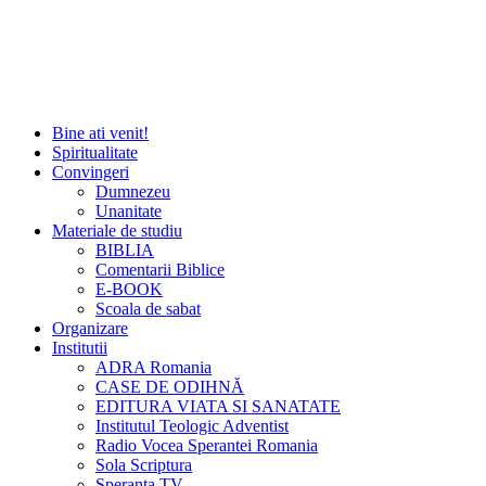
Bine ati venit!
Spiritualitate
Convingeri
Dumnezeu
Unanitate
Materiale de studiu
BIBLIA
Comentarii Biblice
E-BOOK
Scoala de sabat
Organizare
Institutii
ADRA Romania
CASE DE ODIHNĂ
EDITURA VIATA SI SANATATE
Institutul Teologic Adventist
Radio Vocea Sperantei Romania
Sola Scriptura
Speranta TV