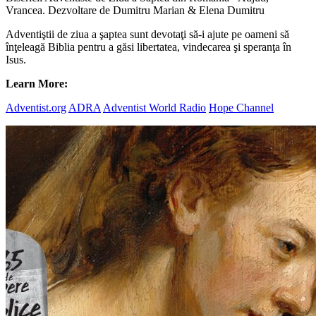
Vrancea. Dezvoltare de Dumitru Marian & Elena Dumitru
Adventiştii de ziua a şaptea sunt devotaţi să-i ajute pe oameni să
înţeleagă Biblia pentru a găsi libertatea, vindecarea şi speranţa în
Isus.
Learn More:
Adventist.org
ADRA
Adventist World Radio
Hope Channel