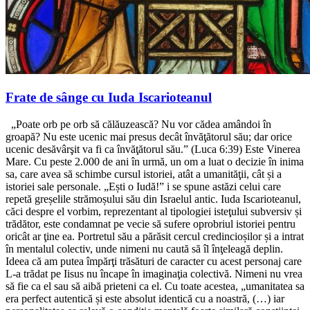
Frate de sânge cu Iuda Iscarioteanul
„Poate orb pe orb să călăuzească? Nu vor cădea amândoi în
groapă? Nu este ucenic mai presus decât învăţătorul său; dar orice
ucenic desăvârşit va fi ca învăţătorul său.” (Luca 6:39) Este Vinerea
Mare. Cu peste 2.000 de ani în urmă, un om a luat o decizie în inima
sa, care avea să schimbe cursul istoriei, atât a umanităţii, cât și a
istoriei sale personale. „Ești o Iudă!” i se spune astăzi celui care
repetă greșelile strămoșului său din Israelul antic. Iuda Iscarioteanul,
căci despre el vorbim, reprezentant al tipologiei isteţului subversiv și
trădător, este condamnat pe vecie să sufere oprobriul istoriei pentru
oricât ar ţine ea. Portretul său a părăsit cercul credincioșilor și a intrat
în mentalul colectiv, unde nimeni nu caută să îl înţeleagă deplin.
Ideea că am putea împărţi trăsături de caracter cu acest personaj care
L-a trădat pe Iisus nu încape în imaginaţia colectivă. Nimeni nu vrea
să fie ca el sau să aibă prieteni ca el. Cu toate acestea, „umanitatea sa
era perfect autentică și este absolut identică cu a noastră, (…) iar