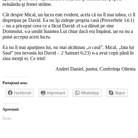
neluându-şi femei străine.
Cât despre Mical, un lucru este evident, acela că nu îl mai iubea, ci îl
dispreţuia pe David. Ea nu îşi zideşte propria casă (Proverbele 14:1)
– nu a priceput ceea ce a făcut David: el s-a dăruit pe sine
Domnului, s-a umilit înaintea Lui chiar dacă era împărat, iar ea nu a
putut accepta acest lucru.
Ea nu îi mai aparţinea lui, nu mai alcătuiau „o casă”. Mical, „fata lui
Saul” (nu nevasta lui David – 2 Samuel 6:23) n-a avut copii până în
ziua morţii ei. Ce trist!
Andrei Daniel, pastor, Conferinţa Oltenia
Partajează asta:
Facebook
Imprimare
WhatsApp
Skype
Apreciază:
Încarc...