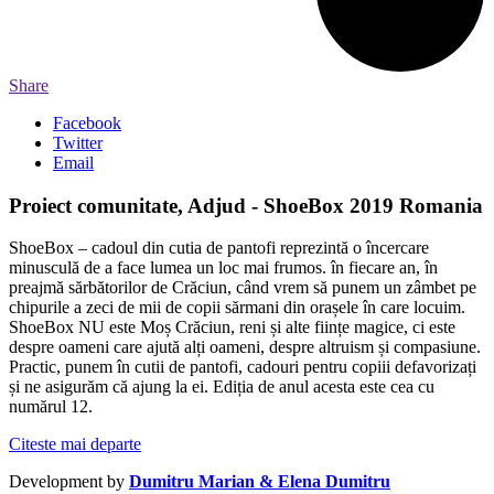
Share
Facebook
Twitter
Email
Proiect comunitate, Adjud - ShoeBox 2019 Romania
ShoeBox – cadoul din cutia de pantofi reprezintă o încercare
minusculă de a face lumea un loc mai frumos. în fiecare an, în
preajmă sărbătorilor de Crăciun, când vrem să punem un zâmbet pe
chipurile a zeci de mii de copii sărmani din orașele în care locuim.
ShoeBox NU este Moș Crăciun, reni și alte ființe magice, ci este
despre oameni care ajută alți oameni, despre altruism și compasiune.
Practic, punem în cutii de pantofi, cadouri pentru copiii defavorizați
și ne asigurăm că ajung la ei. Ediția de anul acesta este cea cu
numărul 12.
Citeste mai departe
Development by
Dumitru Marian & Elena Dumitru