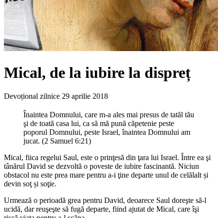
Mical, de la iubire la dispreț
Devoțional zilnice
29 aprilie 2018
Înaintea Domnului, care m-a ales mai presus de tatăl tău
şi de toată casa lui, ca să mă pună căpetenie peste
poporul Domnului, peste Israel, înaintea Domnului am
jucat. (2 Samuel 6:21)
Mical, fiica regelui Saul, este o prinţesă din ţara lui Israel. Între ea şi
tânărul David se dezvoltă o poveste de iubire fascinantă. Niciun
obstacol nu este prea mare pentru a-i ţine departe unul de celălalt și
devin soţ și soţie.
Urmează o perioadă grea pentru David, deoarece Saul doreşte să-l
ucidă, dar reuşeşte să fugă departe, fiind ajutat de Mical, care îşi
riscă viaţa pentru a-l scăpa.