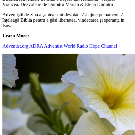
Vrancea. Dezvoltare de Dumitru Marian & Elena Dumitru
Adventiştii de ziua a şaptea sunt devotaţi să-i ajute pe oameni să
înţeleagă Biblia pentru a găsi libertatea, vindecarea şi speranţa în
Isus.
Learn More:
Adventist.org
ADRA
Adventist World Radio
Hope Channel