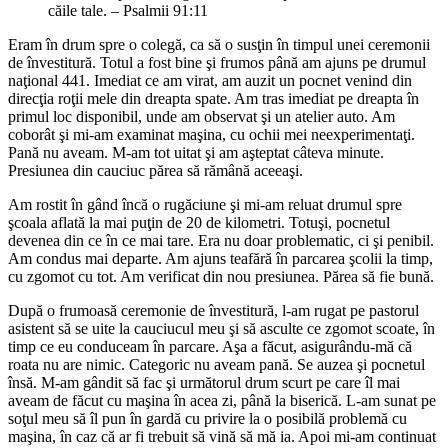
căile tale. – Psalmii 91:11
Eram în drum spre o colegă, ca să o susţin în timpul unei ceremonii
de învestitură. Totul a fost bine şi frumos până am ajuns pe drumul
naţional 441. Imediat ce am virat, am auzit un pocnet venind din
direcţia roţii mele din dreapta spate. Am tras imediat pe dreapta în
primul loc disponibil, unde am observat şi un atelier auto. Am
coborât şi mi-am examinat maşina, cu ochii mei neexperimentaţi.
Pană nu aveam. M-am tot uitat şi am aşteptat câteva minute.
Presiunea din cauciuc părea să rămână aceeaşi.
Am rostit în gând încă o rugăciune şi mi-am reluat drumul spre
şcoala aflată la mai puţin de 20 de kilometri. Totuşi, pocnetul
devenea din ce în ce mai tare. Era nu doar problematic, ci şi penibil.
Am condus mai departe. Am ajuns teafără în parcarea şcolii la timp,
cu zgomot cu tot. Am verificat din nou presiunea. Părea să fie bună.
După o frumoasă ceremonie de învestitură, l-am rugat pe pastorul
asistent să se uite la cauciucul meu şi să asculte ce zgomot scoate, în
timp ce eu conduceam în parcare. Aşa a făcut, asigurându-mă că
roata nu are nimic. Categoric nu aveam pană. Se auzea şi pocnetul
însă. M-am gândit să fac şi următorul drum scurt pe care îl mai
aveam de făcut cu maşina în acea zi, până la biserică. L-am sunat pe
soţul meu să îl pun în gardă cu privire la o posibilă problemă cu
maşina, în caz că ar fi trebuit să vină să mă ia. Apoi mi-am continuat