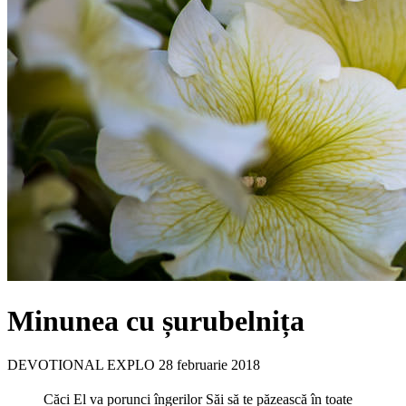
Minunea cu șurubelnița
DEVOTIONAL EXPLO
28 februarie 2018
Căci El va porunci îngerilor Săi să te păzească în toate