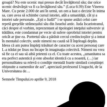
groapă? Nu este ucenic mai presus decât învăţătorul său; dar orice
ucenic desăvârşit va fi ca învăţătorul său.” (Luca 6:39) Este Vinerea
Mare. Cu peste 2.000 de ani în urmă, un om a luat o decizie în inima
sa, care avea să schimbe cursul istoriei, atât a umanităţii, cât și a
istoriei sale personale. „Ești o Iudă!” i se spune astăzi celui care
repetă greșelile strămoșului său din Israelul antic. Iuda Iscarioteanul,
căci despre el vorbim, reprezentant al tipologiei isteţului subversiv și
trădător, este condamnat pe vecie să sufere oprobriul istoriei pentru
oricât ar ţine ea. Portretul său a părăsit cercul credincioșilor și a intrat
în mentalul colectiv, unde nimeni nu caută să îl înţeleagă deplin.
Ideea că am putea împărţi trăsături de caracter cu acest personaj care
L-a trădat pe Iisus nu încape în imaginaţia colectivă. Nimeni nu vrea
să fie ca el sau să aibă prieteni ca el. Cu toate acestea, „umanitatea sa
era perfect autentică și este absolut identică cu a noastră, (…) iar
personalitatea sa relevă o condiţie mentală foarte similară conștiinţei
obișnuite a oamenilor de azi”, apreciază profesorul Uraguchi, de la
Universitatea de…
Semnele Timpului.ro
aprilie 9, 2018