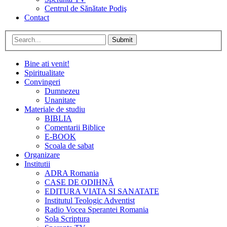
Centrul de Sănătate Podiş
Contact
Submit
Bine ati venit!
Spiritualitate
Convingeri
Dumnezeu
Unanitate
Materiale de studiu
BIBLIA
Comentarii Biblice
E-BOOK
Scoala de sabat
Organizare
Institutii
ADRA Romania
CASE DE ODIHNĂ
EDITURA VIATA SI SANATATE
Institutul Teologic Adventist
Radio Vocea Sperantei Romania
Sola Scriptura