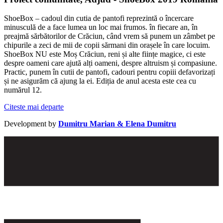
ShoeBox – cadoul din cutia de pantofi reprezintă o încercare
minusculă de a face lumea un loc mai frumos. în fiecare an, în
preajmă sărbătorilor de Crăciun, când vrem să punem un zâmbet pe
chipurile a zeci de mii de copii sărmani din orașele în care locuim.
ShoeBox NU este Moș Crăciun, reni și alte ființe magice, ci este
despre oameni care ajută alți oameni, despre altruism și compasiune.
Practic, punem în cutii de pantofi, cadouri pentru copiii defavorizați
și ne asigurăm că ajung la ei. Ediția de anul acesta este cea cu
numărul 12.
Citeste mai departe
Development by
Dumitru Marian & Elena Dumitru