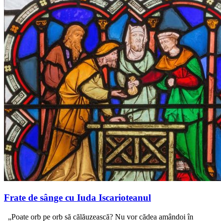
Frate de sânge cu Iuda Iscarioteanul
„Poate orb pe orb să călăuzească? Nu vor cădea amândoi în