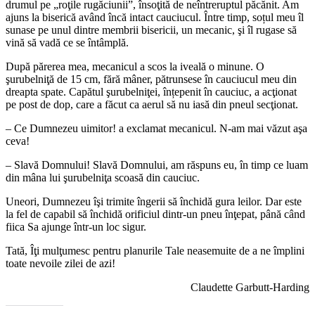
drumul pe „roţile rugăciunii”, însoţită de neîntreruptul păcănit. Am
ajuns la biserică având încă intact cauciucul. Între timp, soțul meu îl
sunase pe unul dintre membrii bisericii, un mecanic, şi îl rugase să
vină să vadă ce se întâmplă.
După părerea mea, mecanicul a scos la iveală o minune. O
şurubelniţă de 15 cm, fără mâner, pătrunsese în cauciucul meu din
dreapta spate. Capătul şurubelniţei, înțepenit în cauciuc, a acţionat
pe post de dop, care a făcut ca aerul să nu iasă din pneul secţionat.
– Ce Dumnezeu uimitor! a exclamat mecanicul. N-am mai văzut aşa
ceva!
– Slavă Domnului! Slavă Domnului, am răspuns eu, în timp ce luam
din mâna lui şurubelniţa scoasă din cauciuc.
Uneori, Dumnezeu îşi trimite îngerii să închidă gura leilor. Dar este
la fel de capabil să închidă orificiul dintr-un pneu înţepat, până când
fiica Sa ajunge într-un loc sigur.
Tată, Îţi mulţumesc pentru planurile Tale neasemuite de a ne împlini
toate nevoile zilei de azi!
Claudette Garbutt-Harding