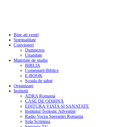
Bine ati venit!
Spiritualitate
Convingeri
Dumnezeu
Unanitate
Materiale de studiu
BIBLIA
Comentarii Biblice
E-BOOK
Scoala de sabat
Organizare
Institutii
ADRA Romania
CASE DE ODIHNĂ
EDITURA VIATA SI SANATATE
Institutul Teologic Adventist
Radio Vocea Sperantei Romania
Sola Scriptura
Speranta TV