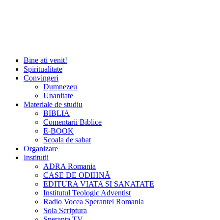
Bine ati venit!
Spiritualitate
Convingeri
Dumnezeu
Unanitate
Materiale de studiu
BIBLIA
Comentarii Biblice
E-BOOK
Scoala de sabat
Organizare
Institutii
ADRA Romania
CASE DE ODIHNĂ
EDITURA VIATA SI SANATATE
Institutul Teologic Adventist
Radio Vocea Sperantei Romania
Sola Scriptura
Speranta TV