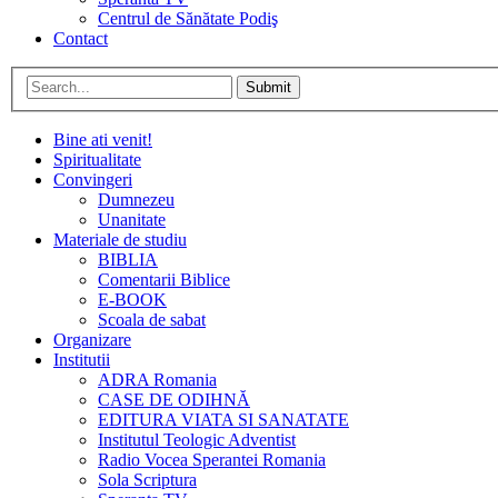
Centrul de Sănătate Podiş
Contact
Submit
Bine ati venit!
Spiritualitate
Convingeri
Dumnezeu
Unanitate
Materiale de studiu
BIBLIA
Comentarii Biblice
E-BOOK
Scoala de sabat
Organizare
Institutii
ADRA Romania
CASE DE ODIHNĂ
EDITURA VIATA SI SANATATE
Institutul Teologic Adventist
Radio Vocea Sperantei Romania
Sola Scriptura