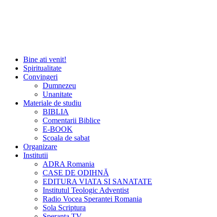
Bine ati venit!
Spiritualitate
Convingeri
Dumnezeu
Unanitate
Materiale de studiu
BIBLIA
Comentarii Biblice
E-BOOK
Scoala de sabat
Organizare
Institutii
ADRA Romania
CASE DE ODIHNĂ
EDITURA VIATA SI SANATATE
Institutul Teologic Adventist
Radio Vocea Sperantei Romania
Sola Scriptura
Speranta TV