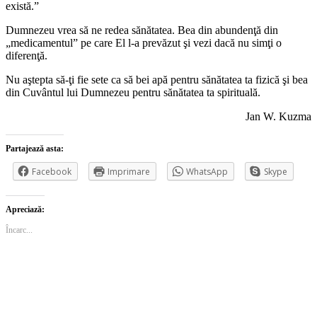
există.”
Dumnezeu vrea să ne redea sănătatea. Bea din abundenţă din
„medicamentul” pe care El l-a prevăzut şi vezi dacă nu simţi o
diferenţă.
Nu aştepta să-ţi fie sete ca să bei apă pentru sănătatea ta fizică şi bea
din Cuvântul lui Dumnezeu pentru sănătatea ta spirituală.
Jan W. Kuzma
Partajează asta:
Facebook
Imprimare
WhatsApp
Skype
Apreciază:
Încarc...