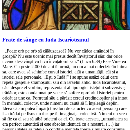
Frate de sânge cu Iuda Iscarioteanul
„Poate orb pe orb să călăuzească? Nu vor cădea amândoi în
groapă? Nu este ucenic mai presus decât învăţătorul său; dar orice
ucenic desăvârşit va fi ca învăţătorul său.” (Luca 6:39) Este Vinerea
Mare. Cu peste 2.000 de ani în urmă, un om a luat o decizie în inima
sa, care avea să schimbe cursul istoriei, atât a umanităţii, cât și a
istoriei sale personale. „Ești o Iudă!” i se spune astăzi celui care
repetă greșelile strămoșului său din Israelul antic. Iuda Iscarioteanul,
căci despre el vorbim, reprezentant al tipologiei isteţului subversiv și
trădător, este condamnat pe vecie să sufere oprobriul istoriei pentru
oricât ar ţine ea. Portretul său a părăsit cercul credincioșilor și a intrat
în mentalul colectiv, unde nimeni nu caută să îl înţeleagă deplin.
Ideea că am putea împărţi trăsături de caracter cu acest personaj care
L-a trădat pe Iisus nu încape în imaginaţia colectivă. Nimeni nu vrea
să fie ca el sau să aibă prieteni ca el. Cu toate acestea, „umanitatea sa
era perfect autentică și este absolut identică cu a noastră, (…) iar
personalitatea sa relevă o condiţie mentală foarte similară conștiinţei