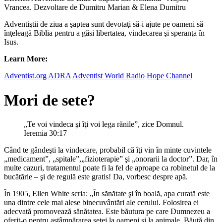
Vrancea. Dezvoltare de Dumitru Marian & Elena Dumitru
Adventiştii de ziua a şaptea sunt devotaţi să-i ajute pe oameni să
înţeleagă Biblia pentru a găsi libertatea, vindecarea şi speranţa în
Isus.
Learn More:
Adventist.org
ADRA
Adventist World Radio
Hope Channel
Mori de sete?
„Te voi vindeca şi îţi voi lega rănile”, zice Domnul.
Ieremia 30:17
Când te gândeşti la vindecare, probabil că îţi vin în minte cuvintele
„medicament”, „spitale”,„fizioterapie” şi „onorarii la doctor”. Dar, în
multe cazuri, tratamentul poate fi la fel de aproape ca robinetul de la
bucătărie – şi de regulă este gratis! Da, vorbesc despre apă.
În 1905, Ellen White scria: „În sănătate şi în boală, apa curată este
una dintre cele mai alese binecuvântări ale cerului. Folosirea ei
adecvată promovează sănătatea. Este băutura pe care Dumnezeu a
oferit-o pentru astâmpărarea setei la oameni şi la animale. Băută din