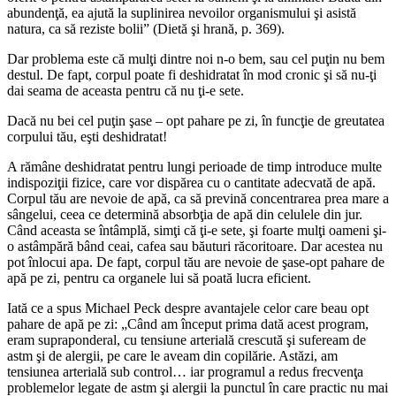
abundenţă, ea ajută la suplinirea nevoilor organismului şi asistă
natura, ca să reziste bolii” (Dietă şi hrană, p. 369).
Dar problema este că mulţi dintre noi n-o bem, sau cel puţin nu bem
destul. De fapt, corpul poate fi deshidratat în mod cronic şi să nu-ţi
dai seama de aceasta pentru că nu ţi-e sete.
Dacă nu bei cel puţin şase – opt pahare pe zi, în funcţie de greutatea
corpului tău, eşti deshidratat!
A rămâne deshidratat pentru lungi perioade de timp introduce multe
indispoziţii fizice, care vor dispărea cu o cantitate adecvată de apă.
Corpul tău are nevoie de apă, ca să prevină concentrarea prea mare a
sângelui, ceea ce determină absorbţia de apă din celulele din jur.
Când aceasta se întâmplă, simţi că ţi-e sete, şi foarte mulţi oameni şi-
o astâmpără bând ceai, cafea sau băuturi răcoritoare. Dar acestea nu
pot înlocui apa. De fapt, corpul tău are nevoie de şase-opt pahare de
apă pe zi, pentru ca organele lui să poată lucra eficient.
Iată ce a spus Michael Peck despre avantajele celor care beau opt
pahare de apă pe zi: „Când am început prima dată acest program,
eram supraponderal, cu tensiune arterială crescută şi sufeream de
astm şi de alergii, pe care le aveam din copilărie. Astăzi, am
tensiunea arterială sub control… iar programul a redus frecvenţa
problemelor legate de astm şi alergii la punctul în care practic nu mai