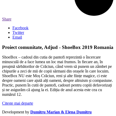
Share
Facebook
Twitter
Email
Proiect comunitate, Adjud - ShoeBox 2019 Romania
ShoeBox – cadoul din cutia de pantofi reprezintă o încercare
minusculă de a face lumea un loc mai frumos. în fiecare an, în
preajmă sărbătorilor de Crăciun, când vrem să punem un zâmbet pe
chipurile a zeci de mii de copii sărmani din orașele în care locuim.
ShoeBox NU este Moș Crăciun, reni și alte ființe magice, ci este
despre oameni care ajută alți oameni, despre altruism și compasiune.
Practic, punem în cutii de pantofi, cadouri pentru copiii defavorizați
și ne asigurăm că ajung la ei. Ediția de anul acesta este cea cu
numărul 12.
Citeste mai departe
Development by
Dumitru Marian & Elena Dumitru