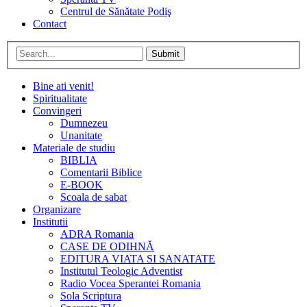
Centrul de Sănătate Podiş
Contact
Submit
Bine ati venit!
Spiritualitate
Convingeri
Dumnezeu
Unanitate
Materiale de studiu
BIBLIA
Comentarii Biblice
E-BOOK
Scoala de sabat
Organizare
Institutii
ADRA Romania
CASE DE ODIHNĂ
EDITURA VIATA SI SANATATE
Institutul Teologic Adventist
Radio Vocea Sperantei Romania
Sola Scriptura