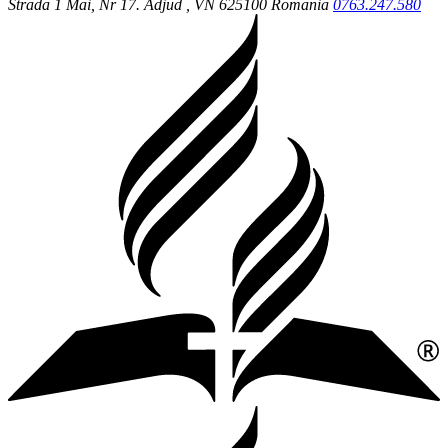
Strada 1 Mai, Nr 17.
Adjud
, VN
625100
Romania
0763.247.580