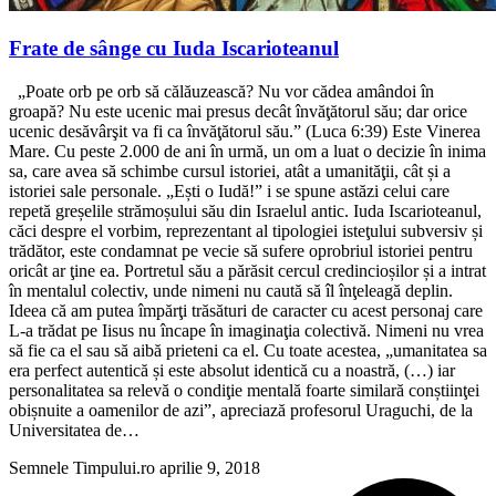
Frate de sânge cu Iuda Iscarioteanul
„Poate orb pe orb să călăuzească? Nu vor cădea amândoi în
groapă? Nu este ucenic mai presus decât învăţătorul său; dar orice
ucenic desăvârşit va fi ca învăţătorul său.” (Luca 6:39) Este Vinerea
Mare. Cu peste 2.000 de ani în urmă, un om a luat o decizie în inima
sa, care avea să schimbe cursul istoriei, atât a umanităţii, cât și a
istoriei sale personale. „Ești o Iudă!” i se spune astăzi celui care
repetă greșelile strămoșului său din Israelul antic. Iuda Iscarioteanul,
căci despre el vorbim, reprezentant al tipologiei isteţului subversiv și
trădător, este condamnat pe vecie să sufere oprobriul istoriei pentru
oricât ar ţine ea. Portretul său a părăsit cercul credincioșilor și a intrat
în mentalul colectiv, unde nimeni nu caută să îl înţeleagă deplin.
Ideea că am putea împărţi trăsături de caracter cu acest personaj care
L-a trădat pe Iisus nu încape în imaginaţia colectivă. Nimeni nu vrea
să fie ca el sau să aibă prieteni ca el. Cu toate acestea, „umanitatea sa
era perfect autentică și este absolut identică cu a noastră, (…) iar
personalitatea sa relevă o condiţie mentală foarte similară conștiinţei
obișnuite a oamenilor de azi”, apreciază profesorul Uraguchi, de la
Universitatea de…
Semnele Timpului.ro
aprilie 9, 2018