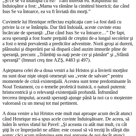
„Şi ce se va întâmpla cu ea?” l-am întrebat eu. Răspunsul lui
înduioşător a fost: „Mama va rămâne la cimitirul bisericii; dar când
Isus Se va întoarce, ea va fi înviată din morţi.”
Cuvintele lui Henrique reflectau explicaţia care i-a fost dată cu
privire la ce se întâmpla. Dar fără îndoială, aceste cuvinte erau
încărcate de speranţă: „Dar când Isus Se va întoarce…” De fapt,
acea speranţă a fost foarte preţuită de creştini de-a lungul secolelor şi
a fost o temă prevalentă a predicilor adventiste. Norii groşi ai durerii,
plânsului şi disperării par să dispară când auzim imnurile pline de
speranţă, precum: „Trâmbiţi su-naţi peste cer şi pământ” şi „Sfântă
speranţă” (Imnuri creş tine AZŞ, #483 şi 497).
Aşteptarea celei de-a doua veniri a lui Hristos şi a învierii morţilor
nu sunt doar nişte utopii omeneşti sau „veste de salvare” pentru
momentele de criză existenţială. Acestea sunt teme predominante în
Noul Testament, cu o temelie profetică trainică, o natură puternic
hristocentrică şi o relevanţă existenţială profundă. Înfruntând
trecerea timpului, această speranţă ajunge până la noi ca o moştenire
valoroasă cu un mesaj tot mai pertinent.
A doua venire a lui Hristos este mult mai aproape acum decât atunci
când Henrique mi-a spus acele cuvinte înduioşătoare. De aceea, să
luăm în serios sfatul lui Pavel: „Şi aceasta cu atât mai mult, cu cât
ştiţi în ce împrejurări ne aflăm: este ceasul să vă treziţi în sfârşit din
somn; căci acum mântuirea este mai aproape de noi decât atunci