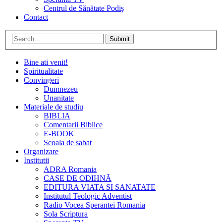
Centrul de Sănătate Podiş
Contact
Submit
Bine ati venit!
Spiritualitate
Convingeri
Dumnezeu
Unanitate
Materiale de studiu
BIBLIA
Comentarii Biblice
E-BOOK
Scoala de sabat
Organizare
Institutii
ADRA Romania
CASE DE ODIHNĂ
EDITURA VIATA SI SANATATE
Institutul Teologic Adventist
Radio Vocea Sperantei Romania
Sola Scriptura