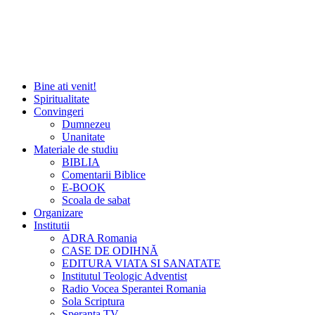
Bine ati venit!
Spiritualitate
Convingeri
Dumnezeu
Unanitate
Materiale de studiu
BIBLIA
Comentarii Biblice
E-BOOK
Scoala de sabat
Organizare
Institutii
ADRA Romania
CASE DE ODIHNĂ
EDITURA VIATA SI SANATATE
Institutul Teologic Adventist
Radio Vocea Sperantei Romania
Sola Scriptura
Speranta TV