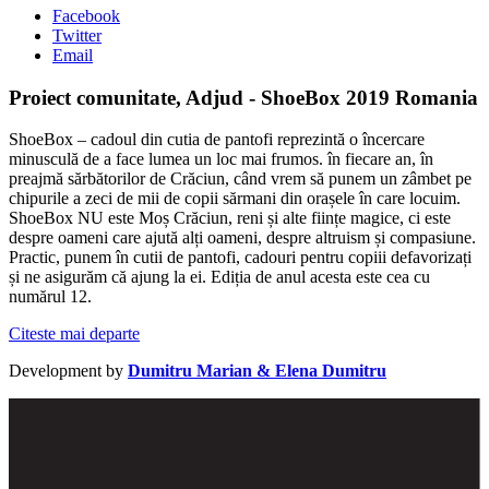
Facebook
Twitter
Email
Proiect comunitate, Adjud - ShoeBox 2019 Romania
ShoeBox – cadoul din cutia de pantofi reprezintă o încercare
minusculă de a face lumea un loc mai frumos. în fiecare an, în
preajmă sărbătorilor de Crăciun, când vrem să punem un zâmbet pe
chipurile a zeci de mii de copii sărmani din orașele în care locuim.
ShoeBox NU este Moș Crăciun, reni și alte ființe magice, ci este
despre oameni care ajută alți oameni, despre altruism și compasiune.
Practic, punem în cutii de pantofi, cadouri pentru copiii defavorizați
și ne asigurăm că ajung la ei. Ediția de anul acesta este cea cu
numărul 12.
Citeste mai departe
Development by
Dumitru Marian & Elena Dumitru