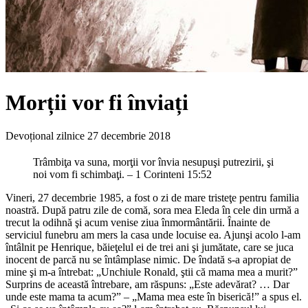
Morții vor fi înviați
Devoțional zilnice
27 decembrie 2018
Trâmbiţa va suna, morţii vor învia nesupuşi putrezirii, şi
noi vom fi schimbaţi. – 1 Corinteni 15:52
Vineri, 27 decembrie 1985, a fost o zi de mare tristeţe pentru familia
noastră. După patru zile de comă, sora mea Eleda în cele din urmă a
trecut la odihnă şi acum venise ziua înmormântării. Înainte de
serviciul funebru am mers la casa unde locuise ea. Ajunşi acolo l-am
întâlnit pe Henrique, băieţelul ei de trei ani şi jumătate, care se juca
inocent de parcă nu se întâmplase nimic. De îndată s-a apropiat de
mine şi m-a întrebat: „Unchiule Ronald, ştii că mama mea a murit?”
Surprins de această întrebare, am răspuns: „Este adevărat? … Dar
unde este mama ta acum?” – „Mama mea este în biserică!” a spus el.