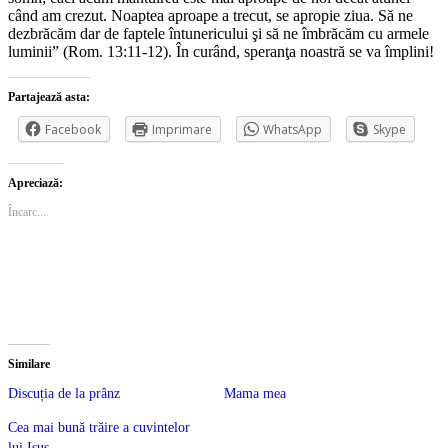
când am crezut. Noaptea aproape a trecut, se apropie ziua. Să ne
dezbrăcăm dar de faptele întunericului şi să ne îmbrăcăm cu armele
luminii” (Rom. 13:11-12). În curând, speranţa noastră se va împlini!
Partajează asta:
Facebook
Imprimare
WhatsApp
Skype
Apreciază:
Încarc...
Similare
Discuția de la prânz
Mama mea
Cea mai bună trăire a cuvintelor
lui Isus