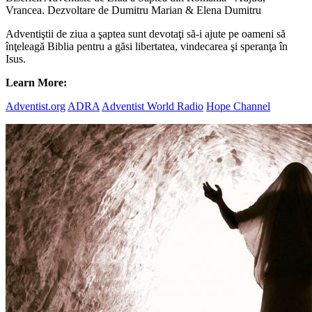
Vrancea. Dezvoltare de Dumitru Marian & Elena Dumitru
Adventiştii de ziua a şaptea sunt devotaţi să-i ajute pe oameni să
înţeleagă Biblia pentru a găsi libertatea, vindecarea şi speranţa în
Isus.
Learn More:
Adventist.org
ADRA
Adventist World Radio
Hope Channel