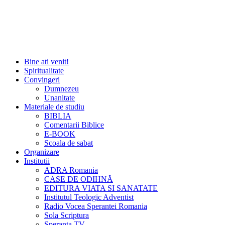
Bine ati venit!
Spiritualitate
Convingeri
Dumnezeu
Unanitate
Materiale de studiu
BIBLIA
Comentarii Biblice
E-BOOK
Scoala de sabat
Organizare
Institutii
ADRA Romania
CASE DE ODIHNĂ
EDITURA VIATA SI SANATATE
Institutul Teologic Adventist
Radio Vocea Sperantei Romania
Sola Scriptura
Speranta TV