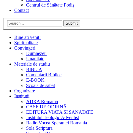
Centrul de Sănătate Podiş
Contact
Submit
Bine ati venit!
Spiritualitate
Convingeri
Dumnezeu
Unanitate
Materiale de studiu
BIBLIA
Comentarii Biblice
E-BOOK
Scoala de sabat
Organizare
Institutii
ADRA Romania
CASE DE ODIHNĂ
EDITURA VIATA SI SANATATE
Institutul Teologic Adventist
Radio Vocea Sperantei Romania
Sola Scriptura