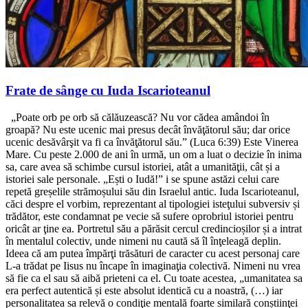
Frate de sânge cu Iuda Iscarioteanul
„Poate orb pe orb să călăuzească? Nu vor cădea amândoi în
groapă? Nu este ucenic mai presus decât învăţătorul său; dar orice
ucenic desăvârşit va fi ca învăţătorul său.” (Luca 6:39) Este Vinerea
Mare. Cu peste 2.000 de ani în urmă, un om a luat o decizie în inima
sa, care avea să schimbe cursul istoriei, atât a umanităţii, cât și a
istoriei sale personale. „Ești o Iudă!” i se spune astăzi celui care
repetă greșelile strămoșului său din Israelul antic. Iuda Iscarioteanul,
căci despre el vorbim, reprezentant al tipologiei isteţului subversiv și
trădător, este condamnat pe vecie să sufere oprobriul istoriei pentru
oricât ar ţine ea. Portretul său a părăsit cercul credincioșilor și a intrat
în mentalul colectiv, unde nimeni nu caută să îl înţeleagă deplin.
Ideea că am putea împărţi trăsături de caracter cu acest personaj care
L-a trădat pe Iisus nu încape în imaginaţia colectivă. Nimeni nu vrea
să fie ca el sau să aibă prieteni ca el. Cu toate acestea, „umanitatea sa
era perfect autentică și este absolut identică cu a noastră, (…) iar
personalitatea sa relevă o condiţie mentală foarte similară conștiinţei