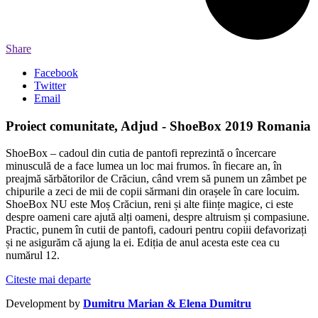
Share
Facebook
Twitter
Email
Proiect comunitate, Adjud - ShoeBox 2019 Romania
ShoeBox – cadoul din cutia de pantofi reprezintă o încercare
minusculă de a face lumea un loc mai frumos. în fiecare an, în
preajmă sărbătorilor de Crăciun, când vrem să punem un zâmbet pe
chipurile a zeci de mii de copii sărmani din orașele în care locuim.
ShoeBox NU este Moș Crăciun, reni și alte ființe magice, ci este
despre oameni care ajută alți oameni, despre altruism și compasiune.
Practic, punem în cutii de pantofi, cadouri pentru copiii defavorizați
și ne asigurăm că ajung la ei. Ediția de anul acesta este cea cu
numărul 12.
Citeste mai departe
Development by
Dumitru Marian & Elena Dumitru