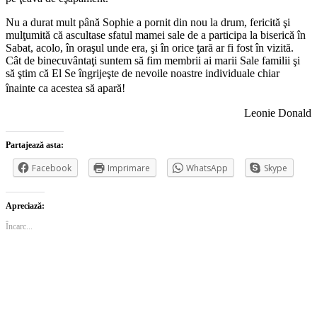
Nu a durat mult până Sophie a pornit din nou la drum, fericită şi
mulţumită că ascultase sfatul mamei sale de a participa la biserică în
Sabat, acolo, în oraşul unde era, şi în orice ţară ar fi fost în vizită.
Cât de binecuvântaţi suntem să fim membrii ai marii Sale familii şi
să ştim că El Se îngrijeşte de nevoile noastre individuale chiar
înainte ca acestea să apară!
Leonie Donald
Partajează asta:
Facebook
Imprimare
WhatsApp
Skype
Apreciază:
Încarc...