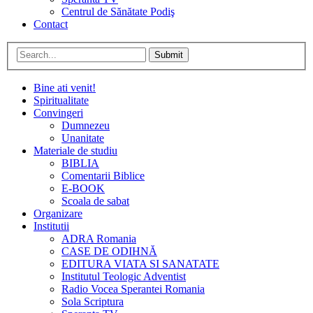
Centrul de Sănătate Podiş
Contact
Submit
Bine ati venit!
Spiritualitate
Convingeri
Dumnezeu
Unanitate
Materiale de studiu
BIBLIA
Comentarii Biblice
E-BOOK
Scoala de sabat
Organizare
Institutii
ADRA Romania
CASE DE ODIHNĂ
EDITURA VIATA SI SANATATE
Institutul Teologic Adventist
Radio Vocea Sperantei Romania
Sola Scriptura