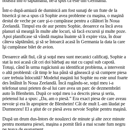
noastră într-o săptămână, ne-a spus că este din Germania.
Într-o după-amiază de duminică am fost sunaţi de un frate de la
biserică şi ne-a spus că Sophie avea probleme cu maşina, o maşină
destul de veche pe care şi-o cumpărase pentru a călători în Noua
Zeelandă. Timpul era de aur pentru Sophie, deoarece ea încă avea
planuri să meargă în multe alte locuri, să facă excursii şi multe poze.
Apoi planificase să vândă maşina înainte să îi expire viza, în doar
câteva săptămâni, şi să se întoarcă acasă în Germania la data la care
îşi cumpărase bilet de avion.
Deoarece atât fiul, cât şi soţul meu sunt mecanici calificaţi, Sophie a
stat la noi acasă cât cei doi bărbaţi au stat cu capul sub capotă.
Totuşi, când în urma rugăciunii au identificat problema, a intervenit
o altă problemă: cât timp le lua până să găsească şi să cumpere piesa
care trebuia înlocuită? Modelul maşinii lui Sophie nu este unul foarte
des întâlnit în Noua Zeelandă. Încă rugându-se, soţul meu i-a
telefonat unui prieten de-al lui care avea un parc de dezmembrări
auto în Blenheim. După ce soţul meu i-a descris piesa şi seria,
prietenul lui a spus: „Da, am o piesă.” Era exact piesa de care aveau
nevoie şi era în apropiere de Blenheim! Cât de mult L-am lăudat pe
Dumnezeu! El a ştiut de ce piesă avea nevoie Sophie pentru maşină.
După un drum dus-întors de nouăzeci de minute şi alte zece minute
pentru montarea piesei, maşina a pornit fără a mai scoate fum negru
pe ţeava de eşapament.