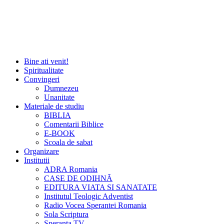
Bine ati venit!
Spiritualitate
Convingeri
Dumnezeu
Unanitate
Materiale de studiu
BIBLIA
Comentarii Biblice
E-BOOK
Scoala de sabat
Organizare
Institutii
ADRA Romania
CASE DE ODIHNĂ
EDITURA VIATA SI SANATATE
Institutul Teologic Adventist
Radio Vocea Sperantei Romania
Sola Scriptura
Speranta TV