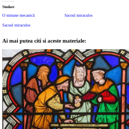
Similare
O minune mecanică
Sacoul miraculos
Sacoul miraculos
Ai mai putea citi si aceste materiale: