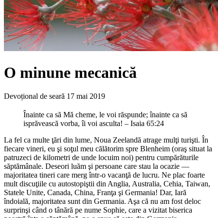
O minune mecanică
Devoțional de seară
17 mai 2019
Înainte ca să Mă cheme, le voi răspunde; înainte ca să
isprăvească vorba, îi voi asculta! – Isaia 65:24
La fel ca multe ţări din lume, Noua Zeelandă atrage mulţi turişti. În
fiecare vineri, eu şi soţul meu călătorim spre Blenheim (oraş situat la
patruzeci de kilometri de unde locuim noi) pentru cumpărăturile
săptămânale. Deseori luăm şi persoane care stau la ocazie —
majoritatea tineri care merg într-o vacanţă de lucru. Ne plac foarte
mult discuţiile cu autostopiştii din Anglia, Australia, Cehia, Taiwan,
Statele Unite, Canada, China, Franţa şi Germania! Dar, Iară
îndoială, majoritatea sunt din Germania. Aşa că nu am fost deloc
surprinşi când o tânără pe nume Sophie, care a vizitat biserica