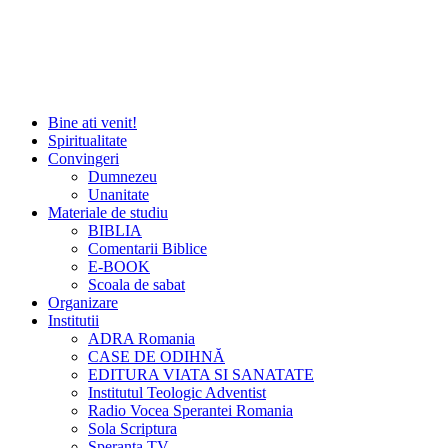
Bine ati venit!
Spiritualitate
Convingeri
Dumnezeu
Unanitate
Materiale de studiu
BIBLIA
Comentarii Biblice
E-BOOK
Scoala de sabat
Organizare
Institutii
ADRA Romania
CASE DE ODIHNĂ
EDITURA VIATA SI SANATATE
Institutul Teologic Adventist
Radio Vocea Sperantei Romania
Sola Scriptura
Speranta TV