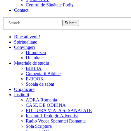
Centrul de Sănătate Podiş
Contact
Submit
Bine ati venit!
Spiritualitate
Convingeri
Dumnezeu
Unanitate
Materiale de studiu
BIBLIA
Comentarii Biblice
E-BOOK
Scoala de sabat
Organizare
Institutii
ADRA Romania
CASE DE ODIHNĂ
EDITURA VIATA SI SANATATE
Institutul Teologic Adventist
Radio Vocea Sperantei Romania
Sola Scriptura