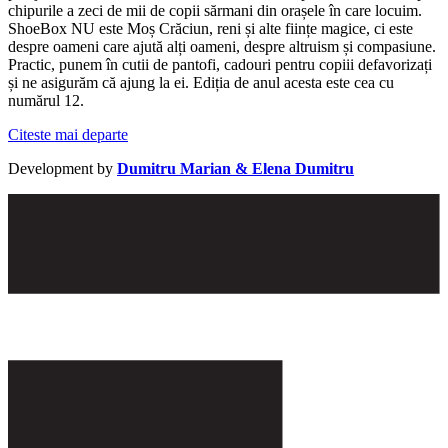
chipurile a zeci de mii de copii sărmani din orașele în care locuim.
ShoeBox NU este Moș Crăciun, reni și alte ființe magice, ci este
despre oameni care ajută alți oameni, despre altruism și compasiune.
Practic, punem în cutii de pantofi, cadouri pentru copiii defavorizați
și ne asigurăm că ajung la ei. Ediția de anul acesta este cea cu
numărul 12.
Citeste mai departe
Development by
Dumitru Marian & Elena Dumitru