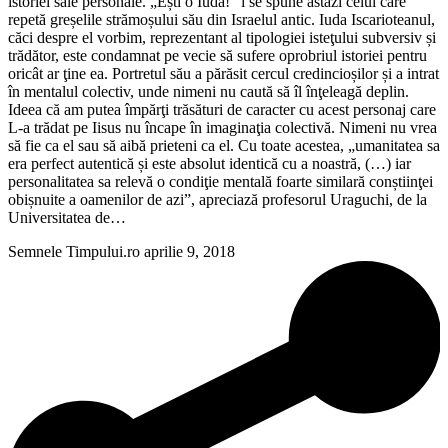
istoriei sale personale. „Ești o Iudă!” i se spune astăzi celui care
repetă greșelile strămoșului său din Israelul antic. Iuda Iscarioteanul,
căci despre el vorbim, reprezentant al tipologiei isteţului subversiv și
trădător, este condamnat pe vecie să sufere oprobriul istoriei pentru
oricât ar ţine ea. Portretul său a părăsit cercul credincioșilor și a intrat
în mentalul colectiv, unde nimeni nu caută să îl înţeleagă deplin.
Ideea că am putea împărţi trăsături de caracter cu acest personaj care
L-a trădat pe Iisus nu încape în imaginaţia colectivă. Nimeni nu vrea
să fie ca el sau să aibă prieteni ca el. Cu toate acestea, „umanitatea sa
era perfect autentică și este absolut identică cu a noastră, (…) iar
personalitatea sa relevă o condiţie mentală foarte similară conștiinţei
obișnuite a oamenilor de azi”, apreciază profesorul Uraguchi, de la
Universitatea de…
Semnele Timpului.ro
aprilie 9, 2018