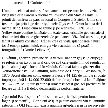
oameni. – 1 Corinteni 4:9
Unul din cele mai unice şi fascinante locuri pe care le-am vizitat în
viaţa mea este Parcul Naţional Yellowstone din Statele Unite. A
primit denumirea de parc naţional în Congresul Statelor Unite şi a
fost protejat prin lege de preşedintele Ulysses S. Grant la data de 1
martie 1872. După cum se spune şi pe website-ul UNESCO,
Yellowstone conţine jumătate din toate caracteristicile geotermale şi
două treimi din toate gheizerele de pe planetă. Vizitând acest loc, eşti
tentat să afirmi constant: „Cât aş vrea ca toată splendoarea naturii,
toată emoţia pământului, energia vie a acestui loc să poată fi
fotografiată!” (Annie Leibovitz).
Cuvântul „gheizer” provine de la verbul islandez geysa (a erupe) şi
se referă la un izvor natural cald de apă care emite în mod regulat un
jet de abur şi apă clocotită în văzduh. Cel mai faimos gheizer din
Yellowstone este Old Faithfull, numit aşa de Henry D. Washburn, în
1870. Acest gheizer conic erupe la fiecare 44-125 de minute şi poate
împroşca până la 14.000-32.000 de litri de apă clocotită la o înălţime
de 32-56 m. Mulţi turişti curioşi urmăresc acest gheizer predictibil în
fiecare zi, fără a fi deloc dezamăgiţi de performanţa sa.
Apostolul Pavel spune că noi suntem „o privelişte pentru lume,
îngeri şi oameni” (1 Corinteni 4:9). Aşa cum oamenii vin cu anumite
aşteptări la Old Faithfull, există anumite aşteptări şi în ce ne priveşte