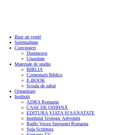
Bine ati venit!
Spiritualitate
Convingeri
Dumnezeu
Unanitate
Materiale de studiu
BIBLIA
Comentarii Biblice
E-BOOK
Scoala de sabat
Organizare
Institutii
ADRA Romania
CASE DE ODIHNĂ
EDITURA VIATA SI SANATATE
Institutul Teologic Adventist
Radio Vocea Sperantei Romania
Sola Scriptura
Speranta TV