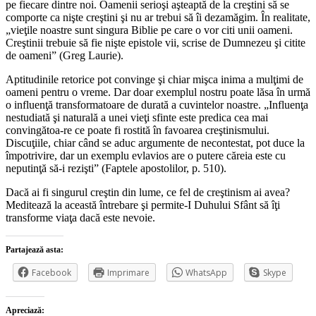
pe fiecare dintre noi. Oamenii serioşi aşteaptă de la creştini să se
comporte ca nişte creştini şi nu ar trebui să îi dezamăgim. În realitate,
„vieţile noastre sunt singura Biblie pe care o vor citi unii oameni.
Creştinii trebuie să fie nişte epistole vii, scrise de Dumnezeu şi citite
de oameni” (Greg Laurie).
Aptitudinile retorice pot convinge şi chiar mişca inima a mulţimi de
oameni pentru o vreme. Dar doar exemplul nostru poate lăsa în urmă
o influenţă transformatoare de durată a cuvintelor noastre. „Influenţa
nestudiată şi naturală a unei vieţi sfinte este predica cea mai
convingătoa-re ce poate fi rostită în favoarea creştinismului.
Discuţiile, chiar când se aduc argumente de necontestat, pot duce la
împotrivire, dar un exemplu evlavios are o putere căreia este cu
neputinţă să-i rezişti” (Faptele apostolilor, p. 510).
Dacă ai fi singurul creştin din lume, ce fel de creştinism ai avea?
Meditează la această întrebare şi permite-I Duhului Sfânt să îţi
transforme viaţa dacă este nevoie.
Partajează asta:
Facebook
Imprimare
WhatsApp
Skype
Apreciază: