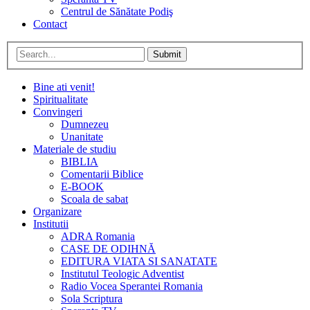
Centrul de Sănătate Podiş
Contact
Submit
Bine ati venit!
Spiritualitate
Convingeri
Dumnezeu
Unanitate
Materiale de studiu
BIBLIA
Comentarii Biblice
E-BOOK
Scoala de sabat
Organizare
Institutii
ADRA Romania
CASE DE ODIHNĂ
EDITURA VIATA SI SANATATE
Institutul Teologic Adventist
Radio Vocea Sperantei Romania
Sola Scriptura