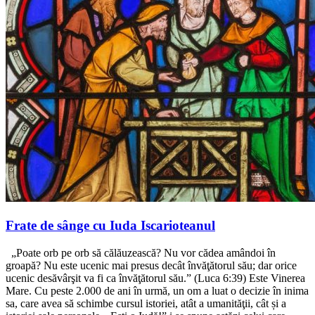
Frate de sânge cu Iuda Iscarioteanul
„Poate orb pe orb să călăuzească? Nu vor cădea amândoi în
groapă? Nu este ucenic mai presus decât învăţătorul său; dar orice
ucenic desăvârşit va fi ca învăţătorul său.” (Luca 6:39) Este Vinerea
Mare. Cu peste 2.000 de ani în urmă, un om a luat o decizie în inima
sa, care avea să schimbe cursul istoriei, atât a umanităţii, cât și a