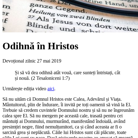
Odihnă în Hristos
Devoțional zilnic
27 mai 2019
Și să vă dea odihnă atât vouă, care sunteți întristați, cât
și nouă. (2 Tesaloniceni 1:7)
Urmărește ediția video
aici
.
Să nu uităm că Domnul Hristos este Calea, Adevărul și Viața.
Mântuitorul, plin de îndurare, îi invită pe toți oamenii să vină la El.
Trebuie să credem cuvintele Domnului nostru și să nu ne îngreunăm
calea spre El. Să nu mergem pe această cale, trasată pentru cei
mântuiți ai Domnului, murmurând, manifestând îndoială, având
presimțiri negre, fiind nemulțumitori, ca și când aceasta ar fi o
sarcină grea și neplăcută. Căile lui Hristos sunt căi plăcute, toate
căile Lui sunt cu pace. Dacă picioarele noastre au apucat să meargă