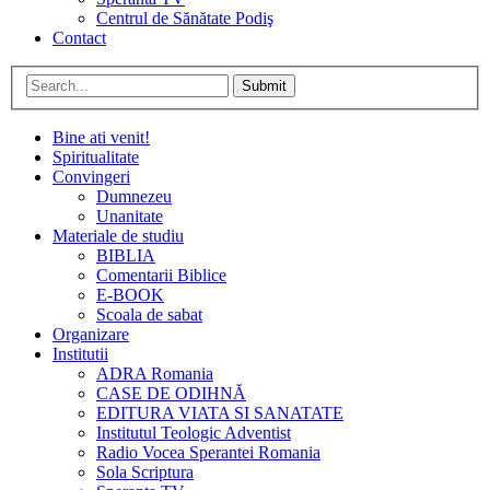
Centrul de Sănătate Podiş
Contact
Submit
Bine ati venit!
Spiritualitate
Convingeri
Dumnezeu
Unanitate
Materiale de studiu
BIBLIA
Comentarii Biblice
E-BOOK
Scoala de sabat
Organizare
Institutii
ADRA Romania
CASE DE ODIHNĂ
EDITURA VIATA SI SANATATE
Institutul Teologic Adventist
Radio Vocea Sperantei Romania
Sola Scriptura