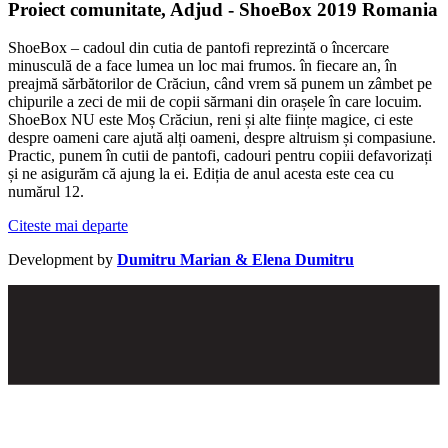
Proiect comunitate, Adjud - ShoeBox 2019 Romania
ShoeBox – cadoul din cutia de pantofi reprezintă o încercare
minusculă de a face lumea un loc mai frumos. în fiecare an, în
preajmă sărbătorilor de Crăciun, când vrem să punem un zâmbet pe
chipurile a zeci de mii de copii sărmani din orașele în care locuim.
ShoeBox NU este Moș Crăciun, reni și alte ființe magice, ci este
despre oameni care ajută alți oameni, despre altruism și compasiune.
Practic, punem în cutii de pantofi, cadouri pentru copiii defavorizați
și ne asigurăm că ajung la ei. Ediția de anul acesta este cea cu
numărul 12.
Citeste mai departe
Development by
Dumitru Marian & Elena Dumitru