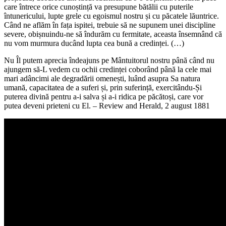
care întrece orice cunoștință va presupune bătălii cu puterile
întunericului, lupte grele cu egoismul nostru și cu păcatele lăuntrice.
Când ne aflăm în fața ispitei, trebuie să ne supunem unei discipline
severe, obișnuindu-ne să îndurăm cu fermitate, aceasta însemnând că
nu vom murmura ducând lupta cea bună a credinței. (…)
Nu Îl putem aprecia îndeajuns pe Mântuitorul nostru până când nu
ajungem să-L vedem cu ochii credinței coborând până la cele mai
mari adâncimi ale degradării omenești, luând asupra Sa natura
umană, capacitatea de a suferi și, prin suferință, exercitându-Și
puterea divină pentru a-i salva și a-i ridica pe păcătoși, care vor
putea deveni prieteni cu El. – Review and Herald, 2 august 1881