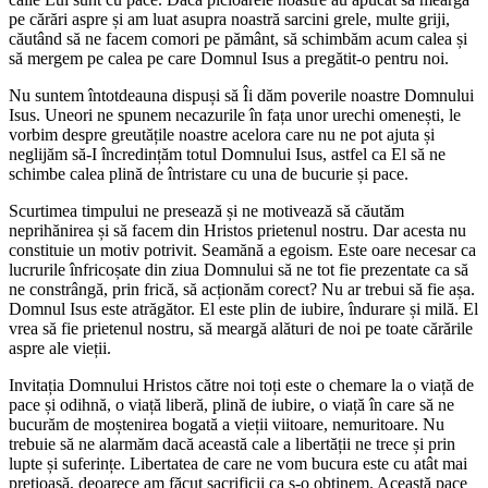
pe cărări aspre și am luat asupra noastră sarcini grele, multe griji,
căutând să ne facem comori pe pământ, să schimbăm acum calea și
să mergem pe calea pe care Domnul Isus a pregătit-o pentru noi.
Nu suntem întotdeauna dispuși să Îi dăm poverile noastre Domnului
Isus. Uneori ne spunem necazurile în fața unor urechi omenești, le
vorbim despre greutățile noastre acelora care nu ne pot ajuta și
neglijăm să-I încredințăm totul Domnului Isus, astfel ca El să ne
schimbe calea plină de întristare cu una de bucurie și pace.
Scurtimea timpului ne presează și ne motivează să căutăm
neprihănirea și să facem din Hristos prietenul nostru. Dar acesta nu
constituie un motiv potrivit. Seamănă a egoism. Este oare necesar ca
lucrurile înfricoșate din ziua Domnului să ne tot fie prezentate ca să
ne constrângă, prin frică, să acționăm corect? Nu ar trebui să fie așa.
Domnul Isus este atrăgător. El este plin de iubire, îndurare și milă. El
vrea să fie prietenul nostru, să meargă alături de noi pe toate cărările
aspre ale vieții.
Invitația Domnului Hristos către noi toți este o chemare la o viață de
pace și odihnă, o viață liberă, plină de iubire, o viață în care să ne
bucurăm de moștenirea bogată a vieții viitoare, nemuritoare. Nu
trebuie să ne alarmăm dacă această cale a libertății ne trece și prin
lupte și suferințe. Libertatea de care ne vom bucura este cu atât mai
prețioasă, deoarece am făcut sacrificii ca s-o obținem. Această pace