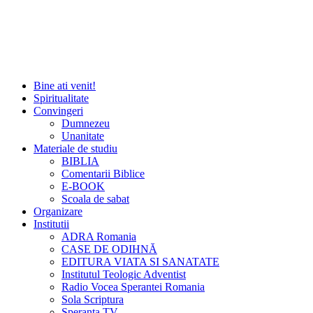
Bine ati venit!
Spiritualitate
Convingeri
Dumnezeu
Unanitate
Materiale de studiu
BIBLIA
Comentarii Biblice
E-BOOK
Scoala de sabat
Organizare
Institutii
ADRA Romania
CASE DE ODIHNĂ
EDITURA VIATA SI SANATATE
Institutul Teologic Adventist
Radio Vocea Sperantei Romania
Sola Scriptura
Speranta TV