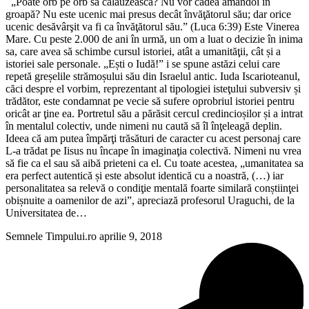
„Poate orb pe orb să călăuzească? Nu vor cădea amândoi în
groapă? Nu este ucenic mai presus decât învăţătorul său; dar orice
ucenic desăvârşit va fi ca învăţătorul său.” (Luca 6:39) Este Vinerea
Mare. Cu peste 2.000 de ani în urmă, un om a luat o decizie în inima
sa, care avea să schimbe cursul istoriei, atât a umanităţii, cât și a
istoriei sale personale. „Ești o Iudă!” i se spune astăzi celui care
repetă greșelile strămoșului său din Israelul antic. Iuda Iscarioteanul,
căci despre el vorbim, reprezentant al tipologiei isteţului subversiv și
trădător, este condamnat pe vecie să sufere oprobriul istoriei pentru
oricât ar ţine ea. Portretul său a părăsit cercul credincioșilor și a intrat
în mentalul colectiv, unde nimeni nu caută să îl înţeleagă deplin.
Ideea că am putea împărţi trăsături de caracter cu acest personaj care
L-a trădat pe Iisus nu încape în imaginaţia colectivă. Nimeni nu vrea
să fie ca el sau să aibă prieteni ca el. Cu toate acestea, „umanitatea sa
era perfect autentică și este absolut identică cu a noastră, (…) iar
personalitatea sa relevă o condiţie mentală foarte similară conștiinţei
obișnuite a oamenilor de azi”, apreciază profesorul Uraguchi, de la
Universitatea de…
Semnele Timpului.ro
aprilie 9, 2018