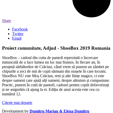
Share
Facebook
Twitter
Email
Proiect comunitate, Adjud - ShoeBox 2019 Romania
ShoeBox – cadoul din cutia de pantofi reprezintă o încercare
minusculă de a face lumea un loc mai frumos. în fiecare an, în
preajmă sărbătorilor de Crăciun, când vrem să punem un zâmbet pe
chipurile a zeci de mii de copii sărmani din orașele în care locuim.
ShoeBox NU este Moș Crăciun, reni și alte ființe magice, ci este
despre oameni care ajută alți oameni, despre altruism și compasiune.
Practic, punem în cutii de pantofi, cadouri pentru copiii defavorizați
și ne asigurăm că ajung la ei. Ediția de anul acesta este cea cu
numărul 12.
Citeste mai departe
Development by
Dumitru Marian & Elena Dumitru