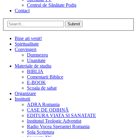
Centrul de Sănătate Podiş
Contact
Submit
Bine ati venit!
Spiritualitate
Convingeri
Dumnezeu
Unanitate
Materiale de studiu
BIBLIA
Comentarii Biblice
E-BOOK
Scoala de sabat
Organizare
Institutii
ADRA Romania
CASE DE ODIHNĂ
EDITURA VIATA SI SANATATE
Institutul Teologic Adventist
Radio Vocea Sperantei Romania
Sola Scriptura