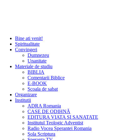
Bine ati venit!
Spiritualitate
Convingeri
Dumnezeu
Unanitate
Materiale de studiu
BIBLIA
Comentarii Biblice
E-BOOK
Scoala de sabat
Organizare
Institutii
ADRA Romania
CASE DE ODIHNĂ
EDITURA VIATA SI SANATATE
Institutul Teologic Adventist
Radio Vocea Sperantei Romania
Sola Scriptura
Speranta TV