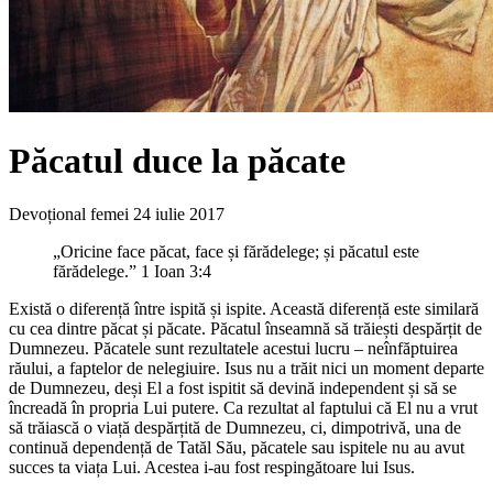
Păcatul duce la păcate
Devoțional femei
24 iulie 2017
„Oricine face păcat, face și fărădelege; și păcatul este
fărădelege.” 1 Ioan 3:4
Există o diferență între ispită și ispite. Această diferență este similară
cu cea dintre păcat și păcate. Păcatul înseamnă să trăiești despărțit de
Dumnezeu. Păcatele sunt rezultatele acestui lucru – neînfăptuirea
răului, a faptelor de nelegiuire. Isus nu a trăit nici un moment departe
de Dumnezeu, deși El a fost ispitit să devină independent și să se
încreadă în propria Lui putere. Ca rezultat al faptului că El nu a vrut
să trăiască o viață despărțită de Dumnezeu, ci, dimpotrivă, una de
continuă dependență de Tatăl Său, păcatele sau ispitele nu au avut
succes ta viața Lui. Acestea i-au fost respingătoare lui Isus.