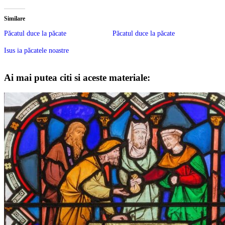
Similare
Păcatul duce la păcate
Păcatul duce la păcate
Isus ia păcatele noastre
Ai mai putea citi si aceste materiale: