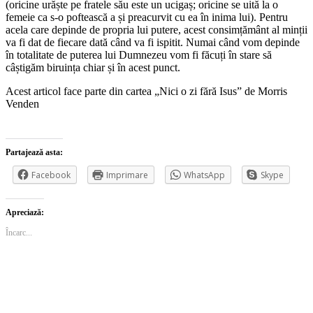
(oricine urăște pe fratele său este un ucigaș; oricine se uită la o
femeie ca s-o poftească a și preacurvit cu ea în inima lui). Pentru
acela care depinde de propria lui putere, acest consimțământ al minții
va fi dat de fiecare dată când va fi ispitit. Numai când vom depinde
în totalitate de puterea lui Dumnezeu vom fi făcuți în stare să
câștigăm biruința chiar și în acest punct.
Acest articol face parte din cartea „Nici o zi fără Isus” de Morris
Venden
Partajează asta:
Facebook
Imprimare
WhatsApp
Skype
Apreciază:
Încarc...