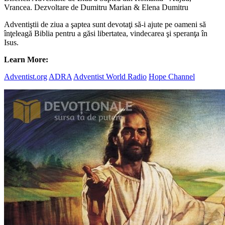
Vrancea. Dezvoltare de Dumitru Marian & Elena Dumitru
Adventiştii de ziua a şaptea sunt devotaţi să-i ajute pe oameni să
înţeleagă Biblia pentru a găsi libertatea, vindecarea şi speranţa în
Isus.
Learn More:
Adventist.org
ADRA
Adventist World Radio
Hope Channel