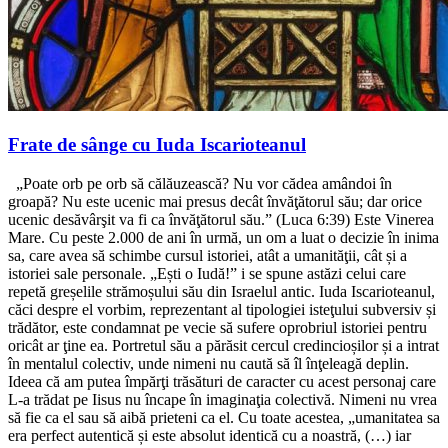
Frate de sânge cu Iuda Iscarioteanul
„Poate orb pe orb să călăuzească? Nu vor cădea amândoi în
groapă? Nu este ucenic mai presus decât învăţătorul său; dar orice
ucenic desăvârşit va fi ca învăţătorul său.” (Luca 6:39) Este Vinerea
Mare. Cu peste 2.000 de ani în urmă, un om a luat o decizie în inima
sa, care avea să schimbe cursul istoriei, atât a umanităţii, cât și a
istoriei sale personale. „Ești o Iudă!” i se spune astăzi celui care
repetă greșelile strămoșului său din Israelul antic. Iuda Iscarioteanul,
căci despre el vorbim, reprezentant al tipologiei isteţului subversiv și
trădător, este condamnat pe vecie să sufere oprobriul istoriei pentru
oricât ar ţine ea. Portretul său a părăsit cercul credincioșilor și a intrat
în mentalul colectiv, unde nimeni nu caută să îl înţeleagă deplin.
Ideea că am putea împărţi trăsături de caracter cu acest personaj care
L-a trădat pe Iisus nu încape în imaginaţia colectivă. Nimeni nu vrea
să fie ca el sau să aibă prieteni ca el. Cu toate acestea, „umanitatea sa
era perfect autentică și este absolut identică cu a noastră, (…) iar