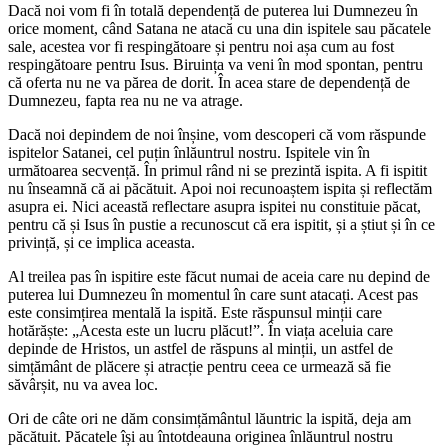
Dacă noi vom fi în totală dependență de puterea lui Dumnezeu în
orice moment, când Satana ne atacă cu una din ispitele sau păcatele
sale, acestea vor fi respingătoare și pentru noi așa cum au fost
respingătoare pentru Isus. Biruința va veni în mod spontan, pentru
că oferta nu ne va părea de dorit. În acea stare de dependență de
Dumnezeu, fapta rea nu ne va atrage.
Dacă noi depindem de noi înșine, vom descoperi că vom răspunde
ispitelor Satanei, cel puțin înlăuntrul nostru. Ispitele vin în
următoarea secvență. În primul rând ni se prezintă ispita. A fi ispitit
nu înseamnă că ai păcătuit. Apoi noi recunoaștem ispita și reflectăm
asupra ei. Nici această reflectare asupra ispitei nu constituie păcat,
pentru că și Isus în pustie a recunoscut că era ispitit, și a știut și în ce
privință, și ce implica aceasta.
Al treilea pas în ispitire este făcut numai de aceia care nu depind de
puterea lui Dumnezeu în momentul în care sunt atacați. Acest pas
este consimțirea mentală la ispită. Este răspunsul minții care
hotărăște: „Acesta este un lucru plăcut!”. În viața aceluia care
depinde de Hristos, un astfel de răspuns al minții, un astfel de
simțământ de plăcere și atracție pentru ceea ce urmează să fie
săvârșit, nu va avea loc.
Ori de câte ori ne dăm consimțământul lăuntric la ispită, deja am
păcătuit. Păcatele își au întotdeauna originea înlăuntrul nostru