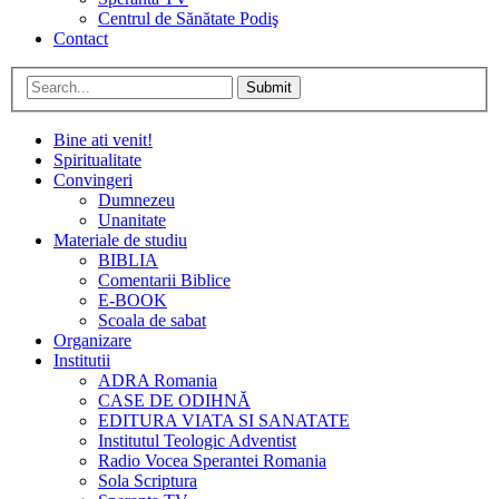
Centrul de Sănătate Podiş
Contact
Submit
Bine ati venit!
Spiritualitate
Convingeri
Dumnezeu
Unanitate
Materiale de studiu
BIBLIA
Comentarii Biblice
E-BOOK
Scoala de sabat
Organizare
Institutii
ADRA Romania
CASE DE ODIHNĂ
EDITURA VIATA SI SANATATE
Institutul Teologic Adventist
Radio Vocea Sperantei Romania
Sola Scriptura