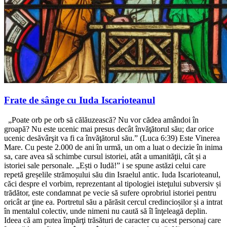
Frate de sânge cu Iuda Iscarioteanul
„Poate orb pe orb să călăuzească? Nu vor cădea amândoi în
groapă? Nu este ucenic mai presus decât învăţătorul său; dar orice
ucenic desăvârşit va fi ca învăţătorul său.” (Luca 6:39) Este Vinerea
Mare. Cu peste 2.000 de ani în urmă, un om a luat o decizie în inima
sa, care avea să schimbe cursul istoriei, atât a umanităţii, cât și a
istoriei sale personale. „Ești o Iudă!” i se spune astăzi celui care
repetă greșelile strămoșului său din Israelul antic. Iuda Iscarioteanul,
căci despre el vorbim, reprezentant al tipologiei isteţului subversiv și
trădător, este condamnat pe vecie să sufere oprobriul istoriei pentru
oricât ar ţine ea. Portretul său a părăsit cercul credincioșilor și a intrat
în mentalul colectiv, unde nimeni nu caută să îl înţeleagă deplin.
Ideea că am putea împărţi trăsături de caracter cu acest personaj care