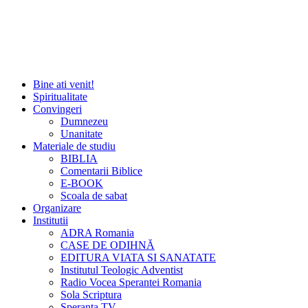
Bine ati venit!
Spiritualitate
Convingeri
Dumnezeu
Unanitate
Materiale de studiu
BIBLIA
Comentarii Biblice
E-BOOK
Scoala de sabat
Organizare
Institutii
ADRA Romania
CASE DE ODIHNĂ
EDITURA VIATA SI SANATATE
Institutul Teologic Adventist
Radio Vocea Sperantei Romania
Sola Scriptura
Speranta TV