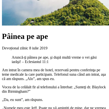
Pâinea pe ape
Devoțional zilnic
8 iulie 2019
Aruncă-ţi pâinea pe ape, şi după multă vreme o vei găsi
iarăşi! – Eclesiastul 11:1
Am intrat în camera mea de hotel, rezervată pentru conferinţa pe
teme medicale la care participam. Telefonul suna când am intrat, aşa
că am răspuns. „Alo”, am spus eu.
Vocea de la celălalt fir al telefonului a întrebat: „Sunteţi dr. Blaylock
din Birmingham?”
„Da, eu sunt”, am răspuns.
„Numele meu este Jeff. Poate nu vă amintiţi de mine, dar pe vremea