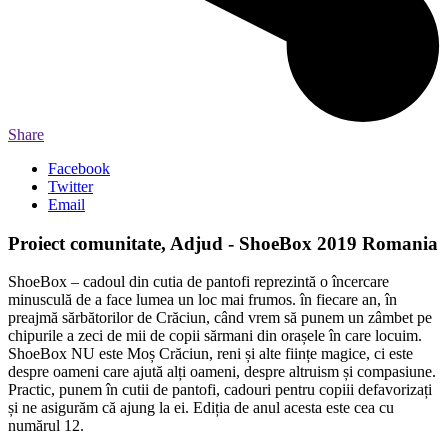
Share
Facebook
Twitter
Email
Proiect comunitate, Adjud - ShoeBox 2019 Romania
ShoeBox – cadoul din cutia de pantofi reprezintă o încercare
minusculă de a face lumea un loc mai frumos. în fiecare an, în
preajmă sărbătorilor de Crăciun, când vrem să punem un zâmbet pe
chipurile a zeci de mii de copii sărmani din orașele în care locuim.
ShoeBox NU este Moș Crăciun, reni și alte ființe magice, ci este
despre oameni care ajută alți oameni, despre altruism și compasiune.
Practic, punem în cutii de pantofi, cadouri pentru copiii defavorizați
și ne asigurăm că ajung la ei. Ediția de anul acesta este cea cu
numărul 12.