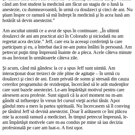
când am fost student la medicină am făcut un stagiu de o lună la
anestezie, cu dumneavoastră, în urmă cu douăzeci şi cinci de ani. Nu
ştiam înspre ce ramură să mă îndrept în medicină şi în acea lună am
hotărât să devin anestezist.”
Am ascultat uimită ce a avut de spus în continuare. „În ultimii
douăzeci de ani am practicat aici în Colorado şi niciodată nu am
regretat acea decizie.” Jeff, care era la aceeaşi conferinţă la care
participam şi eu, a întrebat dacă ne-am putea întâlni în persoană. Am
petrecut puţin timp împreună înainte de a pleca. Acele câteva minute
m-au înviorat în următoarele câteva zile.
Şi acum, când mă gândesc la ce a spus Jeff sunt uimită. Am
interacţionat doar treizeci de zile pline de agitaţie – în urmă cu
douăzeci şi cinci de ani. Eram privată de somn şi stresată din cauza
cererilor programului de rezidenţiat, încercând să le arăt studenţilor
care sunt bazele anesteziei. Le-am împărtăşit motivul pentru care
alesesem acea profesie. Sunt sigură că la acel moment nu m-am
gândit să influenţez în vreun fel cursul vieţii acelui tânăr. Apoi
gândul meu a mers la partea spirituală. Nu încercasem să îl conving
pe tânărul Jeff să devină anestezist. Doar îi arătasem ce îmi plăcea
mie la această ramură a medicinei. În timpul petrecut împreună, le-
am împărtăşit motivele care m-au condus pe mine să iau decizia
profesională pe care am luat-o. A fost uşor.