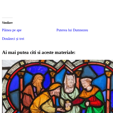
Similare
Pâinea pe ape
Puterea lui Dumnezeu
Douăzeci și trei
Ai mai putea citi si aceste materiale: