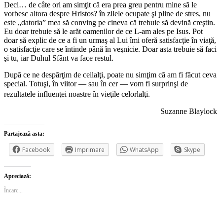
Deci… de câte ori am simţit că era prea greu pentru mine să le
vorbesc altora despre Hristos? în zilele ocupate şi pline de stres, nu
este „datoria” mea să conving pe cineva că trebuie să devină creştin.
Eu doar trebuie să le arăt oamenilor de ce L-am ales pe Isus. Pot
doar să explic de ce a fi un urmaş al Lui îmi oferă satisfacţie în viaţă,
o satisfacţie care se întinde până în veşnicie. Doar asta trebuie să faci
şi tu, iar Duhul Sfânt va face restul.
După ce ne despărţim de ceilalţi, poate nu simţim că am fi făcut ceva
special. Totuşi, în viitor — sau în cer — vom fi surprinşi de
rezultatele influenţei noastre în vieţile celorlalţi.
Suzanne Blaylock
Partajează asta:
Facebook
Imprimare
WhatsApp
Skype
Apreciază:
Încarc...