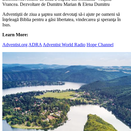
Vrancea. Dezvoltare de Dumitru Marian & Elena Dumitru
Adventiştii de ziua a şaptea sunt devotaţi să-i ajute pe oameni să
înţeleagă Biblia pentru a găsi libertatea, vindecarea şi speranţa în
Isus.
Learn More:
Adventist.org
ADRA
Adventist World Radio
Hope Channel