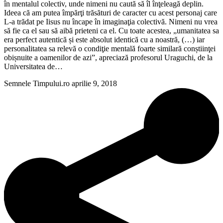
în mentalul colectiv, unde nimeni nu caută să îl înţeleagă deplin.
Ideea că am putea împărţi trăsături de caracter cu acest personaj care
L-a trădat pe Iisus nu încape în imaginaţia colectivă. Nimeni nu vrea
să fie ca el sau să aibă prieteni ca el. Cu toate acestea, „umanitatea sa
era perfect autentică și este absolut identică cu a noastră, (…) iar
personalitatea sa relevă o condiţie mentală foarte similară conștiinţei
obișnuite a oamenilor de azi”, apreciază profesorul Uraguchi, de la
Universitatea de…
Semnele Timpului.ro
aprilie 9, 2018