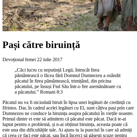
Pași către biruință
Devoțional femei
22 iulie 2017
„Căci lucru cu neputință Legii, întrucât firea
pământească o făcea fără Domnul Dumnezeu a osândit
păcatul în firea pământească, trimițând, din pricina
păcatului, pe însuși Fiul Său într-o fire asemănătoare cu
a păcatului.” Romani 8:3
Păcatul nu va fi niciodată biruit în lipsa unei legături de credință cu
Hristos. Dar, în cadrul acelei legături cu El, sunt câțiva pași prin care
Dumnezeu ne conduce la biruința asupra păcatului în viețile noastre.
Primul dintre ei este să admitem că păcatul este păcat. Dacă te-ai
luptat pentru o problemă, și n-ai obținut biruința, aceasta poate că
este una din dificultățile tale. Ai ajuns tu la punctul în care să admiți
că ceea ce faci este păcat, sau încă încerci să găsești scuze pentru