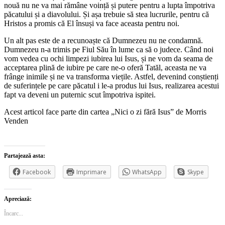
nouă nu ne va mai rămâne voință și putere pentru a lupta împotriva
păcatului și a diavolului. Și așa trebuie să stea lucrurile, pentru că
Hristos a promis că El însuși va face aceasta pentru noi.
Un alt pas este de a recunoaște că Dumnezeu nu ne condamnă.
Dumnezeu n-a trimis pe Fiul Său în lume ca să o judece. Când noi
vom vedea cu ochi limpezi iubirea lui Isus, și ne vom da seama de
acceptarea plină de iubire pe care ne-o oferă Tatăl, aceasta ne va
frânge inimile și ne va transforma viețile. Astfel, devenind conștienți
de suferințele pe care păcatul i le-a produs lui Isus, realizarea acestui
fapt va deveni un puternic scut împotriva ispitei.
Acest articol face parte din cartea „Nici o zi fără Isus” de Morris
Venden
Partajează asta:
Facebook
Imprimare
WhatsApp
Skype
Apreciază:
Încarc...