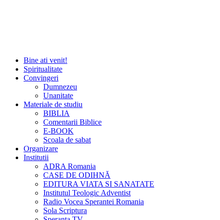
Bine ati venit!
Spiritualitate
Convingeri
Dumnezeu
Unanitate
Materiale de studiu
BIBLIA
Comentarii Biblice
E-BOOK
Scoala de sabat
Organizare
Institutii
ADRA Romania
CASE DE ODIHNĂ
EDITURA VIATA SI SANATATE
Institutul Teologic Adventist
Radio Vocea Sperantei Romania
Sola Scriptura
Speranta TV