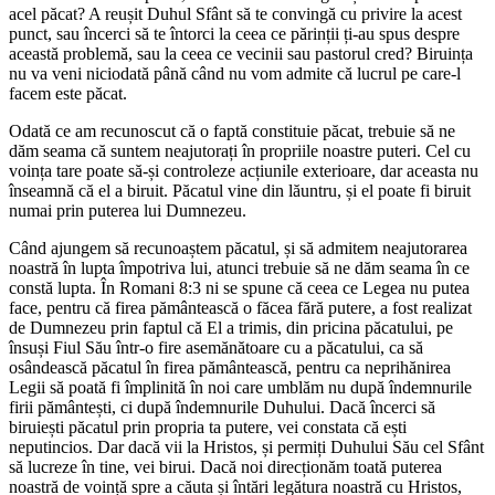
acel păcat? A reușit Duhul Sfânt să te convingă cu privire la acest
punct, sau încerci să te întorci la ceea ce părinții ți-au spus despre
această problemă, sau la ceea ce vecinii sau pastorul cred? Biruința
nu va veni niciodată până când nu vom admite că lucrul pe care-l
facem este păcat.
Odată ce am recunoscut că o faptă constituie păcat, trebuie să ne
dăm seama că suntem neajutorați în propriile noastre puteri. Cel cu
voința tare poate să-și controleze acțiunile exterioare, dar aceasta nu
înseamnă că el a biruit. Păcatul vine din lăuntru, și el poate fi biruit
numai prin puterea lui Dumnezeu.
Când ajungem să recunoaștem păcatul, și să admitem neajutorarea
noastră în lupta împotriva lui, atunci trebuie să ne dăm seama în ce
constă lupta. În Romani 8:3 ni se spune că ceea ce Legea nu putea
face, pentru că firea pământească o făcea fără putere, a fost realizat
de Dumnezeu prin faptul că El a trimis, din pricina păcatului, pe
însuși Fiul Său într-o fire asemănătoare cu a păcatului, ca să
osândească păcatul în firea pământească, pentru ca neprihănirea
Legii să poată fi împlinită în noi care umblăm nu după îndemnurile
firii pământești, ci după îndemnurile Duhului. Dacă încerci să
biruiești păcatul prin propria ta putere, vei constata că ești
neputincios. Dar dacă vii la Hristos, și permiți Duhului Său cel Sfânt
să lucreze în tine, vei birui. Dacă noi direcționăm toată puterea
noastră de voință spre a căuta și întări legătura noastră cu Hristos,