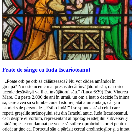
Frate de sânge cu Iuda Iscarioteanul
„Poate orb pe orb să călăuzească? Nu vor cădea amândoi în
groapă? Nu este ucenic mai presus decât învăţătorul său; dar orice
ucenic desăvârşit va fi ca învăţătorul său.” (Luca 6:39) Este Vinerea
Mare. Cu peste 2.000 de ani în urmă, un om a luat o decizie în inima
sa, care avea să schimbe cursul istoriei, atât a umanităţii, cât și a
istoriei sale personale. „Ești o Iudă!” i se spune astăzi celui care
repetă greșelile strămoșului său din Israelul antic. Iuda Iscarioteanul,
căci despre el vorbim, reprezentant al tipologiei isteţului subversiv și
trădător, este condamnat pe vecie să sufere oprobriul istoriei pentru
oricât ar ţine ea. Portretul său a părăsit cercul credincioșilor și a intrat