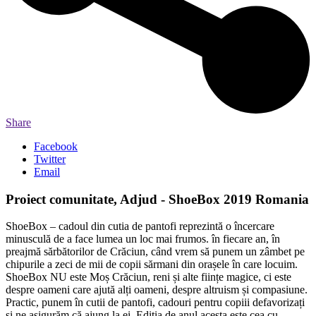
Share
Facebook
Twitter
Email
Proiect comunitate, Adjud - ShoeBox 2019 Romania
ShoeBox – cadoul din cutia de pantofi reprezintă o încercare
minusculă de a face lumea un loc mai frumos. în fiecare an, în
preajmă sărbătorilor de Crăciun, când vrem să punem un zâmbet pe
chipurile a zeci de mii de copii sărmani din orașele în care locuim.
ShoeBox NU este Moș Crăciun, reni și alte ființe magice, ci este
despre oameni care ajută alți oameni, despre altruism și compasiune.
Practic, punem în cutii de pantofi, cadouri pentru copiii defavorizați
și ne asigurăm că ajung la ei. Ediția de anul acesta este cea cu