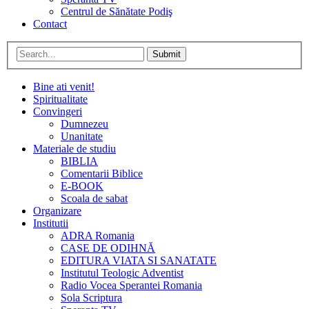
Centrul de Sănătate Podiş
Contact
Submit
Bine ati venit!
Spiritualitate
Convingeri
Dumnezeu
Unanitate
Materiale de studiu
BIBLIA
Comentarii Biblice
E-BOOK
Scoala de sabat
Organizare
Institutii
ADRA Romania
CASE DE ODIHNĂ
EDITURA VIATA SI SANATATE
Institutul Teologic Adventist
Radio Vocea Sperantei Romania
Sola Scriptura