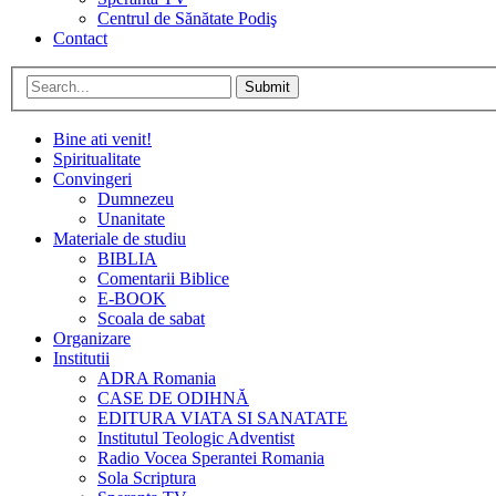
Centrul de Sănătate Podiş
Contact
Submit
Bine ati venit!
Spiritualitate
Convingeri
Dumnezeu
Unanitate
Materiale de studiu
BIBLIA
Comentarii Biblice
E-BOOK
Scoala de sabat
Organizare
Institutii
ADRA Romania
CASE DE ODIHNĂ
EDITURA VIATA SI SANATATE
Institutul Teologic Adventist
Radio Vocea Sperantei Romania
Sola Scriptura