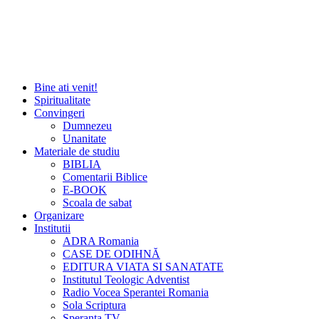
Bine ati venit!
Spiritualitate
Convingeri
Dumnezeu
Unanitate
Materiale de studiu
BIBLIA
Comentarii Biblice
E-BOOK
Scoala de sabat
Organizare
Institutii
ADRA Romania
CASE DE ODIHNĂ
EDITURA VIATA SI SANATATE
Institutul Teologic Adventist
Radio Vocea Sperantei Romania
Sola Scriptura
Speranta TV