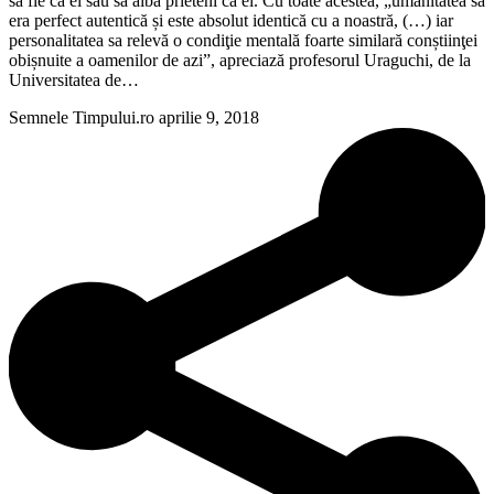
să fie ca el sau să aibă prieteni ca el. Cu toate acestea, „umanitatea sa
era perfect autentică și este absolut identică cu a noastră, (…) iar
personalitatea sa relevă o condiţie mentală foarte similară conștiinţei
obișnuite a oamenilor de azi”, apreciază profesorul Uraguchi, de la
Universitatea de…
Semnele Timpului.ro
aprilie 9, 2018