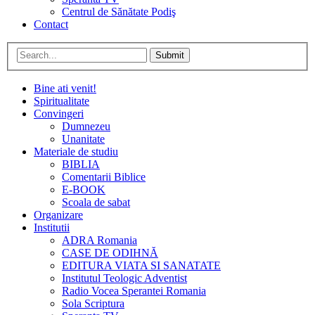
Centrul de Sănătate Podiş
Contact
Submit
Bine ati venit!
Spiritualitate
Convingeri
Dumnezeu
Unanitate
Materiale de studiu
BIBLIA
Comentarii Biblice
E-BOOK
Scoala de sabat
Organizare
Institutii
ADRA Romania
CASE DE ODIHNĂ
EDITURA VIATA SI SANATATE
Institutul Teologic Adventist
Radio Vocea Sperantei Romania
Sola Scriptura