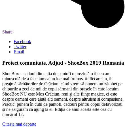
Share
Facebook
Twitter
Email
Proiect comunitate, Adjud - ShoeBox 2019 Romania
ShoeBox – cadoul din cutia de pantofi reprezintă o încercare
minusculă de a face lumea un loc mai frumos. în fiecare an, în
preajmă sărbătorilor de Crăciun, când vrem să punem un zâmbet pe
chipurile a zeci de mii de copii sărmani din orașele în care locuim.
ShoeBox NU este Moș Crăciun, reni și alte ființe magice, ci este
despre oameni care ajută alți oameni, despre altruism și compasiune.
Practic, punem în cutii de pantofi, cadouri pentru copiii defavorizați
și ne asigurăm că ajung la ei. Ediția de anul acesta este cea cu
numărul 12.
Citeste mai departe