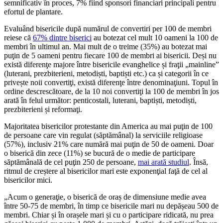
semnificativ în proces, 7% fiind sponsori financiari principali pentru
efortul de plantare.
Evaluând bisericile după numărul de convertiri per 100 de membri
reiese că
67% dintre biserici
au botezat cel mult 10 oameni la 100 de
membri în ultimul an. Mai mult de o treime (35%) au botezat mai
puţin de 5 oameni pentru fiecare 100 de membri ai bisericii. Deși nu
există diferenţe majore între bisericile evanghelice și fraţii „mainline”
(luterani, prezbiterieni, metodiști, baptiști etc.) ca și categorii în ce
privește noii convertiţi, există diferenţe între denominaţiuni. Topul în
ordine descrescătoare, de la 10 noi convertiţi la 100 de membri în jos
arată în felul următor: penticostali, luterani, baptiști, metodiști,
prezbiterieni și reformaţi.
Majoritatea bisericilor protestante din America au mai puţin de 100
de persoane care vin regulat (săptămânal) la serviciile religioase
(57%), inclusiv 21% care numără mai puţin de 50 de oameni. Doar
o biserică din zece (11%) se bucură de o medie de participare
săptămânală de cel puţin 250 de persoane,
mai arată studiul
. Însă,
ritmul de creștere al bisericilor mari este exponenţial faţă de cel al
bisericilor mici.
„
Acum o generaţie, o biserică de oraș de dimensiune medie avea
între 50-75 de membri, în timp ce bisericile mari nu depășeau 500 de
membri. Chiar și în orașele mari și cu o participare ridicată, nu prea