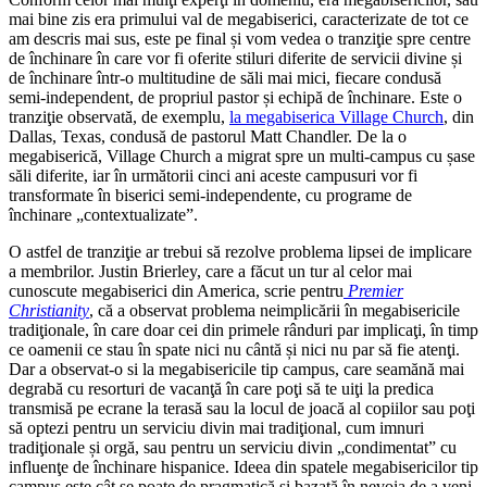
mai bine zis era primului val de megabiserici, caracterizate de tot ce
am descris mai sus, este pe final și vom vedea o tranziţie spre centre
de închinare în care vor fi oferite stiluri diferite de servicii divine și
de închinare într-o multitudine de săli mai mici, fiecare condusă
semi-independent, de propriul pastor și echipă de închinare. Este o
tranziţie observată, de exemplu,
la megabiserica Village Church
, din
Dallas, Texas, condusă de pastorul Matt Chandler. De la o
megabiserică, Village Church a migrat spre un multi-campus cu șase
săli diferite, iar în următorii cinci ani aceste campusuri vor fi
transformate în biserici semi-independente, cu programe de
închinare „contextualizate”.
O astfel de tranziţie ar trebui să rezolve problema lipsei de implicare
a membrilor. Justin Brierley, care a făcut un tur al celor mai
cunoscute megabiserici din America, scrie pentru
Premier
Christianity
, că a observat problema neimplicării în megabisericile
tradiţionale, în care doar cei din primele rânduri par implicaţi, în timp
ce oamenii ce stau în spate nici nu cântă și nici nu par să fie atenţi.
Dar a observat-o si la megabisericile tip campus, care seamănă mai
degrabă cu resorturi de vacanţă în care poţi să te uiţi la predica
transmisă pe ecrane la terasă sau la locul de joacă al copiilor sau poţi
să optezi pentru un serviciu divin mai tradiţional, cum imnuri
tradiţionale și orgă, sau pentru un serviciu divin „condimentat” cu
influenţe de închinare hispanice. Ideea din spatele megabisericilor tip
campus este cât se poate de pragmatică și bazată în nevoia de a veni