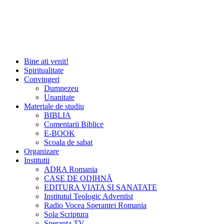
Bine ati venit!
Spiritualitate
Convingeri
Dumnezeu
Unanitate
Materiale de studiu
BIBLIA
Comentarii Biblice
E-BOOK
Scoala de sabat
Organizare
Institutii
ADRA Romania
CASE DE ODIHNĂ
EDITURA VIATA SI SANATATE
Institutul Teologic Adventist
Radio Vocea Sperantei Romania
Sola Scriptura
Speranta TV