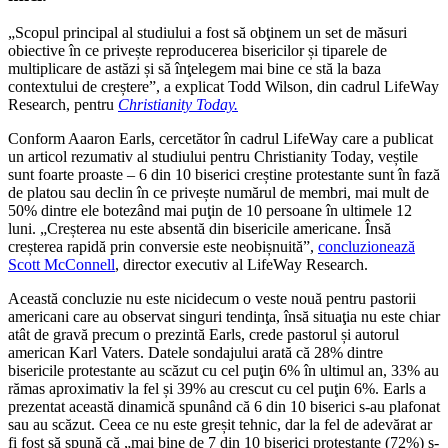
„Scopul principal al studiului a fost să obţinem un set de măsuri
obiective în ce privește reproducerea bisericilor și tiparele de
multiplicare de astăzi și să înţelegem mai bine ce stă la baza
contextului de creștere”, a explicat Todd Wilson, din cadrul LifeWay
Research, pentru
Christianity Today.
Conform Aaaron Earls, cercetător în cadrul LifeWay care a publicat
un articol rezumativ al studiului pentru Christianity Today, veștile
sunt foarte proaste – 6 din 10 biserici creștine protestante sunt în fază
de platou sau declin în ce privește numărul de membri, mai mult de
50% dintre ele botezând mai puţin de 10 persoane în ultimele 12
luni. „Creșterea nu este absentă din bisericile americane. Însă
creșterea rapidă prin conversie este neobișnuită”,
concluzionează
Scott McConnell
,
director executiv al LifeWay Research.
Această concluzie nu este nicidecum o veste nouă pentru pastorii
americani care au observat singuri tendinţa, însă situaţia nu este chiar
atât de gravă precum o prezintă Earls, crede pastorul și autorul
american Karl Vaters. Datele sondajului arată că 28% dintre
bisericile protestante au scăzut cu cel puţin 6% în ultimul an, 33% au
rămas aproximativ la fel și 39% au crescut cu cel puţin 6%. Earls a
prezentat această dinamică spunând că 6 din 10 biserici s-au plafonat
sau au scăzut. Ceea ce nu este greșit tehnic, dar la fel de adevărat ar
fi fost să spună că „mai bine de 7 din 10 biserici protestante (72%) s-