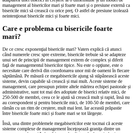
management al bisericilor mari și foarte mari și o presiune externă ca
bisericile mici să crească cu orice preţ. O astfel de presiune izolează
neintenţionat bisericile mici și foarte mici.
Care e problema cu bisericile foarte
mari?
De ce cresc exponenţial bisericile mari? Vaters explică că atunci
când numerele cresc spre extreme, bisericile trebuie să se adapteze
unui set de principii de management extrem de complex și diferit
faţă de managementul bisericilor tipice. Nu este o opţiune, este o
necesitate care derivă din coordonarea unor mii de oameni în fiecare
săptămână. Pe măsură ce megabisericile ajung să stăpânească aceste
sisteme, devin capabile să crească și mai mult. Aceste sisteme de
management, care presupun printre altele mărirea echipei pastorale și
administrative, sunt tot mai des adoptate de biserici relativ mici, de
250-500 de membri, ceea ce le ajută să crească mult și rapid, însă nu
au corespondent și pentru bisericile mici, de 100-50 de membri, care
rămân cu un ritm de creștere, mult mai lent. Iar această prăpastie
între bisericile foarte mici și foarte mari se tot lărgește.
Însă, una dintre problemele megabisericilor este tocmai că aceste
sisteme complexe de management înceţoșează graniţa dintre un