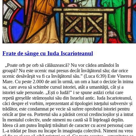
Frate de sânge cu Iuda Iscarioteanul
„Poate orb pe orb să călăuzească? Nu vor cădea amândoi în
groapă? Nu este ucenic mai presus decât învăţătorul său; dar orice
ucenic desăvârşit va fi ca învăţătorul său.” (Luca 6:39) Este Vinerea
Mare. Cu peste 2.000 de ani în urmă, un om a luat o decizie în inima
sa, care avea să schimbe cursul istoriei, atât a umanităţii, cât și a
istoriei sale personale. „Ești o Iudă!” i se spune astăzi celui care
repetă greșelile strămoșului său din Israelul antic. Iuda Iscarioteanul,
căci despre el vorbim, reprezentant al tipologiei isteţului subversiv și
trădător, este condamnat pe vecie să sufere oprobriul istoriei pentru
oricât ar ţine ea. Portretul său a părăsit cercul credincioșilor și a intrat
în mentalul colectiv, unde nimeni nu caută să îl înţeleagă deplin.
Ideea că am putea împărţi trăsături de caracter cu acest personaj care
L-a trădat pe Iisus nu încape în imaginaţia colectivă. Nimeni nu vrea