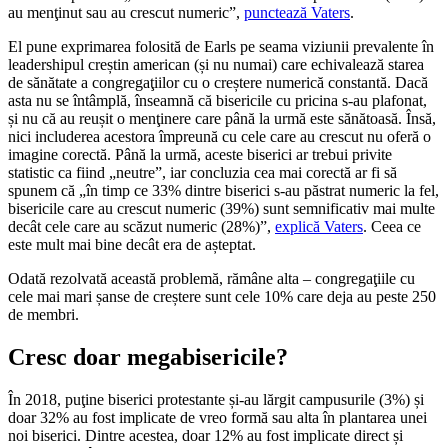
au menţinut sau au crescut numeric”,
punctează Vaters
.
El pune exprimarea folosită de Earls pe seama viziunii prevalente în
leadershipul creștin american (și nu numai) care echivalează starea
de sănătate a congregaţiilor cu o creștere numerică constantă. Dacă
asta nu se întâmplă, înseamnă că bisericile cu pricina s-au plafonat,
și nu că au reușit o menţinere care până la urmă este sănătoasă. Însă,
nici includerea acestora împreună cu cele care au crescut nu oferă o
imagine corectă. Până la urmă, aceste biserici ar trebui privite
statistic ca fiind „neutre”, iar concluzia cea mai corectă ar fi să
spunem că „în timp ce 33% dintre biserici s-au păstrat numeric la fel,
bisericile care au crescut numeric (39%) sunt semnificativ mai multe
decât cele care au scăzut numeric (28%)”,
explică Vaters
. Ceea ce
este mult mai bine decât era de așteptat.
Odată rezolvată această problemă, rămâne alta – congregaţiile cu
cele mai mari șanse de creștere sunt cele 10% care deja au peste 250
de membri.
Cresc doar megabisericile?
În 2018, puţine biserici protestante și-au lărgit campusurile (3%) și
doar 32% au fost implicate de vreo formă sau alta în plantarea unei
noi biserici. Dintre acestea, doar 12% au fost implicate direct și