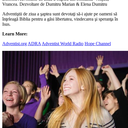
Vrancea. Dezvoltare de Dumitru Marian & Elena Dumitru
Adventiştii de ziua a şaptea sunt devotaţi să-i ajute pe oameni să
înţeleagă Biblia pentru a găsi libertatea, vindecarea şi speranţa în
Isus.
Learn More:
Adventist.org
ADRA
Adventist World Radio
Hope Channel