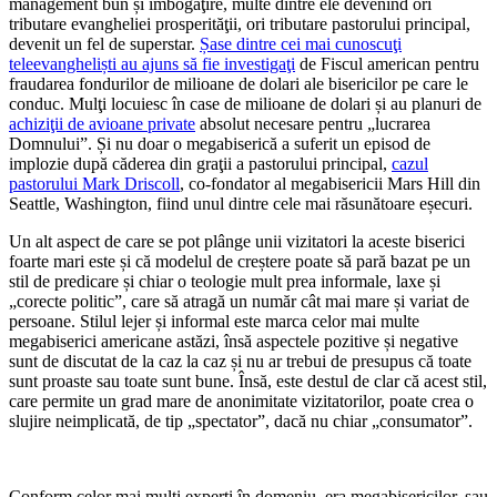
management bun și îmbogăţire, multe dintre ele devenind ori
tributare evangheliei prosperităţii, ori tributare pastorului principal,
devenit un fel de superstar.
Șase dintre cei mai cunoscuţi
teleevangheliști au ajuns să fie investigaţi
de Fiscul american pentru
fraudarea fondurilor de milioane de dolari ale bisericilor pe care le
conduc. Mulţi locuiesc în case de milioane de dolari și au planuri de
achiziţii de avioane private
absolut necesare pentru „lucrarea
Domnului”. Și nu doar o megabiserică a suferit un episod de
implozie după căderea din graţii a pastorului principal,
cazul
pastorului Mark Driscoll
, co-fondator al megabisericii Mars Hill din
Seattle, Washington, fiind unul dintre cele mai răsunătoare eșecuri.
Un alt aspect de care se pot plânge unii vizitatori la aceste biserici
foarte mari este și că modelul de creștere poate să pară bazat pe un
stil de predicare și chiar o teologie mult prea informale, laxe și
„corecte politic”, care să atragă un număr cât mai mare și variat de
persoane. Stilul lejer și informal este marca celor mai multe
megabiserici americane astăzi, însă aspectele pozitive și negative
sunt de discutat de la caz la caz și nu ar trebui de presupus că toate
sunt proaste sau toate sunt bune. Însă, este destul de clar că acest stil,
care permite un grad mare de anonimitate vizitatorilor, poate crea o
slujire neimplicată, de tip „spectator”, dacă nu chiar „consumator”.
Conform celor mai mulţi experţi în domeniu, era megabisericilor, sau