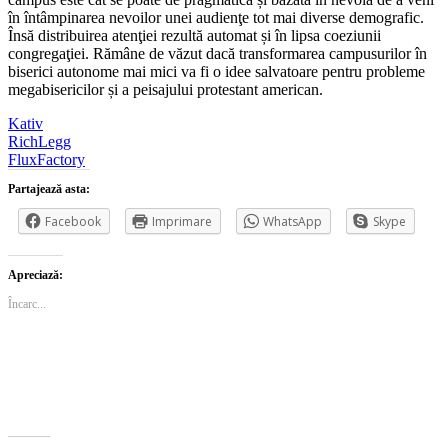
în întâmpinarea nevoilor unei audienţe tot mai diverse demografic.
Însă distribuirea atenţiei rezultă automat și în lipsa coeziunii
congregaţiei. Rămâne de văzut dacă transformarea campusurilor în
biserici autonome mai mici va fi o idee salvatoare pentru probleme
megabisericilor și a peisajului protestant american.
Kativ
RichLegg
FluxFactory
Partajează asta:
Facebook
Imprimare
WhatsApp
Skype
Apreciază:
Încarc...