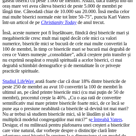
găseai biserici cu peste 1.000 de membri. Astăzi, dacă trăiești într-un
oraș mare vei avea câteva biserici de peste 5.000 de membri pe
lângă tine. Câteodată chiar de 10.000 sau 20.000. Însă media celor
mai multe biserici normale este tot între 50-75”, puncta Karl Vaters
într-un articol de pe
Christianity Today
de anul trecut.
Însă, aceste numere pot fi înșelătoare, fiindcă deși bisericile mari și
megabisericile cresc mult mai rapid decât cele mici ca valori
numerice, bisericile mici se bucură de cele mai multe convertiri la
100 de membri, în timp ce bisericile mari se bucură mai degrabă de
ceea ce Vaters numește „consolidare”, adică creștere prin transfer și
nu exprimă neapărat o reușită spirituală a acelor biserici, ci mai
degrabă schimbări demografice și de mentalitate în ce privește
practicile spirituale.
Studiul LifeWay
arată foarte clar că doar 18% dintre bisericile de
peste 250 de membri au avut 10 convertiri la 100 de membri în
ultimul an, pe când printre bisericile mici (cu mai puţin de 50 de
membri), procentul crește la 46%. „Cu o așa rată de convertire
semnificativ mai mare printre bisericile foarte mici, de ce încă se
pune așa o presiune neabătută ca bisericile să devină tot mai mari?
Nu ar trebui să studiem bisericile mici, să le lăudăm și să le
multiplică modelul congregaţiilor mai mici?” s
e întreabă Vaters
.
Desigur, el nu militează pentru plafonarea unei creșteri a bisericilor
care vine natural, dar vorbește despre o distinciţie clară între
adaptarea unei biserici în creștere la o dimensiune și un model de