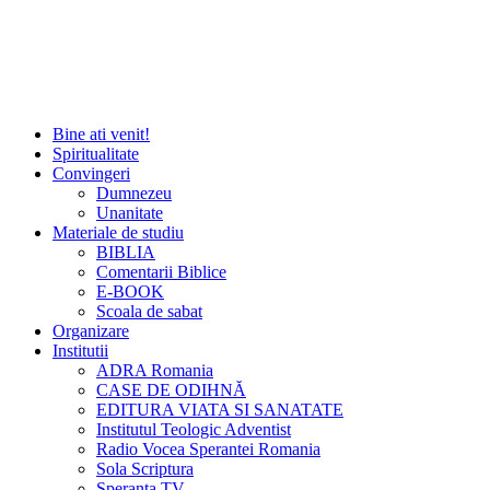
Bine ati venit!
Spiritualitate
Convingeri
Dumnezeu
Unanitate
Materiale de studiu
BIBLIA
Comentarii Biblice
E-BOOK
Scoala de sabat
Organizare
Institutii
ADRA Romania
CASE DE ODIHNĂ
EDITURA VIATA SI SANATATE
Institutul Teologic Adventist
Radio Vocea Sperantei Romania
Sola Scriptura
Speranta TV