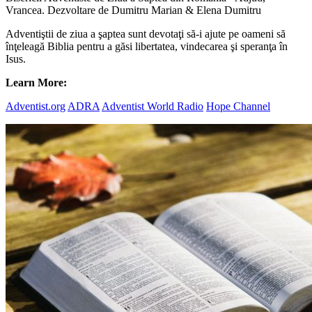
Vrancea. Dezvoltare de Dumitru Marian & Elena Dumitru
Adventiştii de ziua a şaptea sunt devotaţi să-i ajute pe oameni să
înţeleagă Biblia pentru a găsi libertatea, vindecarea şi speranţa în
Isus.
Learn More:
Adventist.org
ADRA
Adventist World Radio
Hope Channel