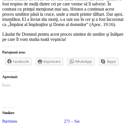
fost respins de mulţi dintre cei pe care venise să îi salveze. În
contrast cu prinţul menţionat mai sus, Hristos a continuat acest
proces umilitor până la cruce, unde a murit printre tâlhari. Dar apoi,
triumfător, El a înviat din morţi, s-a suit sus în cer şi a fost încoronat
ca „Împărat al împăraţilor şi Domn al domnilor” (Apoc. 19:16).
Lăudat fie Domnul pentru acest proces uimitor de umilire şi înălţare
pe care îl vom studia toată veşnicia!
Partajează asta:
Facebook
Imprimare
WhatsApp
Skype
Apreciază:
Încarc...
Similare
Bartimeu
271 – Sac