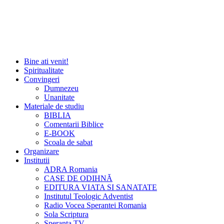
Bine ati venit!
Spiritualitate
Convingeri
Dumnezeu
Unanitate
Materiale de studiu
BIBLIA
Comentarii Biblice
E-BOOK
Scoala de sabat
Organizare
Institutii
ADRA Romania
CASE DE ODIHNĂ
EDITURA VIATA SI SANATATE
Institutul Teologic Adventist
Radio Vocea Sperantei Romania
Sola Scriptura
Speranta TV