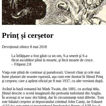
Prinț și cerșetor
Devoțional zilnice
8 mai 2018
La înfăţişare a fost găsit ca un om, S-a smerit şi S-a
făcut ascultător până la moarte, şi încă moarte de cruce.
– Filipeni 2:8
Viaţa este plină de contrase şi paradoxuri. Uneori chiar şi cele mai
bune planuri ale noastre eşuează, aşa cum este ilustrat în filmul Prinţ
şi cerşetor, care a apărut oficial pe 8 mai 1937, cu alte versiuni după.
Având la bază romanul lui Mark Twain, din 1881, cu acelaşi titlu,
filmul descrie o scenă imaginară din perioada tudoriană din Anglia.
În aceeaşi zi se nasc doi băieţi, dar în circumstanţe total diferite. Tom
este băiatul cerşetor al depravatului criminal John Canty, iar Eduard
al VI-lea este prinţ şi moştenitorul împăratului Henry al VIII-lea al