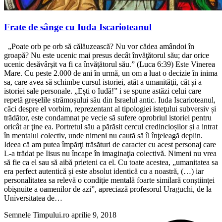
Frate de sânge cu Iuda Iscarioteanul
„Poate orb pe orb să călăuzească? Nu vor cădea amândoi în
groapă? Nu este ucenic mai presus decât învăţătorul său; dar orice
ucenic desăvârşit va fi ca învăţătorul său.” (Luca 6:39) Este Vinerea
Mare. Cu peste 2.000 de ani în urmă, un om a luat o decizie în inima
sa, care avea să schimbe cursul istoriei, atât a umanităţii, cât și a
istoriei sale personale. „Ești o Iudă!” i se spune astăzi celui care
repetă greșelile strămoșului său din Israelul antic. Iuda Iscarioteanul,
căci despre el vorbim, reprezentant al tipologiei isteţului subversiv și
trădător, este condamnat pe vecie să sufere oprobriul istoriei pentru
oricât ar ţine ea. Portretul său a părăsit cercul credincioșilor și a intrat
în mentalul colectiv, unde nimeni nu caută să îl înţeleagă deplin.
Ideea că am putea împărţi trăsături de caracter cu acest personaj care
L-a trădat pe Iisus nu încape în imaginaţia colectivă. Nimeni nu vrea
să fie ca el sau să aibă prieteni ca el. Cu toate acestea, „umanitatea sa
era perfect autentică și este absolut identică cu a noastră, (…) iar
personalitatea sa relevă o condiţie mentală foarte similară conștiinţei
obișnuite a oamenilor de azi”, apreciază profesorul Uraguchi, de la
Universitatea de…
Semnele Timpului.ro
aprilie 9, 2018