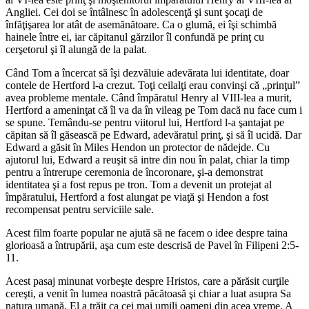
Angliei. Cei doi se întâlnesc în adolescenţă şi sunt şocaţi de
înfăţişarea lor atât de asemănătoare. Ca o glumă, ei îşi schimbă
hainele între ei, iar căpitanul gărzilor îl confundă pe prinţ cu
cerşetorul şi îl alungă de la palat.
Când Tom a încercat să îşi dezvăluie adevărata lui identitate, doar
contele de Hertford l-a crezut. Toţi ceilalţi erau convinşi că „prinţul”
avea probleme mentale. Când împăratul Henry al VIII-lea a murit,
Hertford a ameninţat că îl va da în vileag pe Tom dacă nu face cum i
se spune. Temându-se pentru viitorul lui, Hertford l-a şantajat pe
căpitan să îl găsească pe Edward, adevăratul prinţ, şi să îl ucidă. Dar
Edward a găsit în Miles Hendon un protector de nădejde. Cu
ajutorul lui, Edward a reuşit să intre din nou în palat, chiar la timp
pentru a întrerupe ceremonia de încoronare, şi-a demonstrat
identitatea şi a fost repus pe tron. Tom a devenit un protejat al
împăratului, Hertford a fost alungat pe viaţă şi Hendon a fost
recompensat pentru serviciile sale.
Acest film foarte popular ne ajută să ne facem o idee despre taina
glorioasă a întrupării, aşa cum este descrisă de Pavel în Filipeni 2:5-
11.
Acest pasaj minunat vorbeşte despre Hristos, care a părăsit curţile
cereşti, a venit în lumea noastră păcătoasă şi chiar a luat asupra Sa
natura umană. El a trăit ca cei mai umili oameni din acea vreme. A