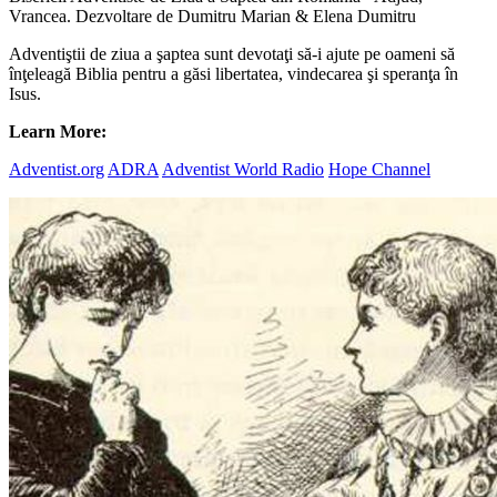
Vrancea. Dezvoltare de Dumitru Marian & Elena Dumitru
Adventiştii de ziua a şaptea sunt devotaţi să-i ajute pe oameni să
înţeleagă Biblia pentru a găsi libertatea, vindecarea şi speranţa în
Isus.
Learn More:
Adventist.org
ADRA
Adventist World Radio
Hope Channel