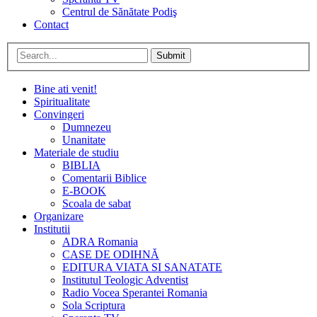
Centrul de Sănătate Podiş
Contact
Submit
Bine ati venit!
Spiritualitate
Convingeri
Dumnezeu
Unanitate
Materiale de studiu
BIBLIA
Comentarii Biblice
E-BOOK
Scoala de sabat
Organizare
Institutii
ADRA Romania
CASE DE ODIHNĂ
EDITURA VIATA SI SANATATE
Institutul Teologic Adventist
Radio Vocea Sperantei Romania
Sola Scriptura