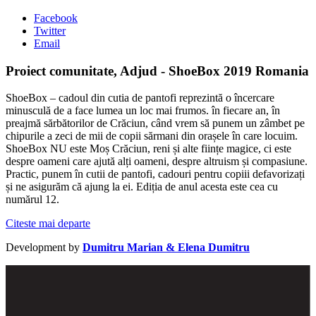
Facebook
Twitter
Email
Proiect comunitate, Adjud - ShoeBox 2019 Romania
ShoeBox – cadoul din cutia de pantofi reprezintă o încercare
minusculă de a face lumea un loc mai frumos. în fiecare an, în
preajmă sărbătorilor de Crăciun, când vrem să punem un zâmbet pe
chipurile a zeci de mii de copii sărmani din orașele în care locuim.
ShoeBox NU este Moș Crăciun, reni și alte ființe magice, ci este
despre oameni care ajută alți oameni, despre altruism și compasiune.
Practic, punem în cutii de pantofi, cadouri pentru copiii defavorizați
și ne asigurăm că ajung la ei. Ediția de anul acesta este cea cu
numărul 12.
Citeste mai departe
Development by
Dumitru Marian & Elena Dumitru