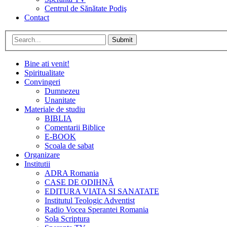
Centrul de Sănătate Podiş
Contact
Submit
Bine ati venit!
Spiritualitate
Convingeri
Dumnezeu
Unanitate
Materiale de studiu
BIBLIA
Comentarii Biblice
E-BOOK
Scoala de sabat
Organizare
Institutii
ADRA Romania
CASE DE ODIHNĂ
EDITURA VIATA SI SANATATE
Institutul Teologic Adventist
Radio Vocea Sperantei Romania
Sola Scriptura