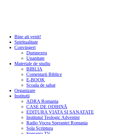
Bine ati venit!
Spiritualitate
Convingeri
Dumnezeu
Unanitate
Materiale de studiu
BIBLIA
Comentarii Biblice
E-BOOK
Scoala de sabat
Organizare
Institutii
ADRA Romania
CASE DE ODIHNĂ
EDITURA VIATA SI SANATATE
Institutul Teologic Adventist
Radio Vocea Sperantei Romania
Sola Scriptura
Speranta TV