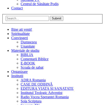
Centrul de Sănătate Podiş
Contact
Submit
Bine ati venit!
Spiritualitate
Convingeri
Dumnezeu
Unanitate
Materiale de studiu
BIBLIA
Comentarii Biblice
E-BOOK
Scoala de sabat
Organizare
Institutii
ADRA Romania
CASE DE ODIHNĂ
EDITURA VIATA SI SANATATE
Institutul Teologic Adventist
Radio Vocea Sperantei Romania
Sola Scriptura