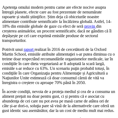
Apetenţa omului modern pentru carne are efecte nocive asupra
întregii planete, efecte care au fost prezentate de nenumărate
rapoarte și studii știinţifice. Știm deja că obiceiurile noastre
alimentare contribuie semnificativ la încălzirea globală. Astfel, 14-
18% din emisiile globale de gaze cu efect de seră
provin
din
creșterea animalelor, un procent semnificativ, dacă ne gândim că îl
depășește pe cel care exprimă emisiile produse de sectorul
transporturilor.
Potrivit unui
raport
realizat în 2016 de cercetătorii de la Oxford
Martin School, emisiile atribuite alimentaţiei s-ar putea diminua cu o
treime doar respectând recomandările organismelor medicale, iar în
condiţiile în care dieta vegetariană ar fi adoptată la scară largă,
emisiile s-ar reduce cu 63%. Un scenariu puţin probabil totuși, în
condiţiile în care Organizaţia pentru Alimentaţie și Agricultură a
Naţiunilor Unite estimează că doar consumul cărnii de vită va
înregistra o creștere cu aproape 70% până în 2050.
În aceste condiţii, nevoia de a proteja mediul și cea de a consuma un
aliment preţuit nu doar pentru gust, ci și pentru că e asociat cu
abundenţa de cei care nu pot avea pe masă carne de atâtea ori de
câte și-ar dori-o, soluţia pare să vină de la alternativele care oferă un
gust identic sau asemănător, dar la un cost de mediu mult mai redus.