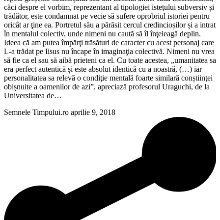
căci despre el vorbim, reprezentant al tipologiei isteţului subversiv și
trădător, este condamnat pe vecie să sufere oprobriul istoriei pentru
oricât ar ţine ea. Portretul său a părăsit cercul credincioșilor și a intrat
în mentalul colectiv, unde nimeni nu caută să îl înţeleagă deplin.
Ideea că am putea împărţi trăsături de caracter cu acest personaj care
L-a trădat pe Iisus nu încape în imaginaţia colectivă. Nimeni nu vrea
să fie ca el sau să aibă prieteni ca el. Cu toate acestea, „umanitatea sa
era perfect autentică și este absolut identică cu a noastră, (…) iar
personalitatea sa relevă o condiţie mentală foarte similară conștiinţei
obișnuite a oamenilor de azi”, apreciază profesorul Uraguchi, de la
Universitatea de…
Semnele Timpului.ro
aprilie 9, 2018