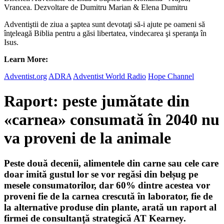
Vrancea. Dezvoltare de Dumitru Marian & Elena Dumitru
Adventiştii de ziua a şaptea sunt devotaţi să-i ajute pe oameni să
înţeleagă Biblia pentru a găsi libertatea, vindecarea şi speranţa în
Isus.
Learn More:
Adventist.org
ADRA
Adventist World Radio
Hope Channel
Raport: peste jumătate din
«carnea» consumată în 2040 nu
va proveni de la animale
Peste două decenii, alimentele din carne sau cele care
doar imită gustul lor se vor regăsi din belșug pe
mesele consumatorilor, dar 60% dintre acestea vor
proveni fie de la carnea crescută în laborator, fie de
la alternative produse din plante, arată un raport al
firmei de consultanţă strategică AT Kearney.