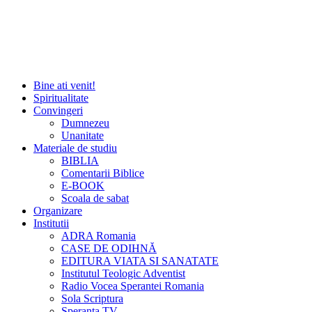
Bine ati venit!
Spiritualitate
Convingeri
Dumnezeu
Unanitate
Materiale de studiu
BIBLIA
Comentarii Biblice
E-BOOK
Scoala de sabat
Organizare
Institutii
ADRA Romania
CASE DE ODIHNĂ
EDITURA VIATA SI SANATATE
Institutul Teologic Adventist
Radio Vocea Sperantei Romania
Sola Scriptura
Speranta TV