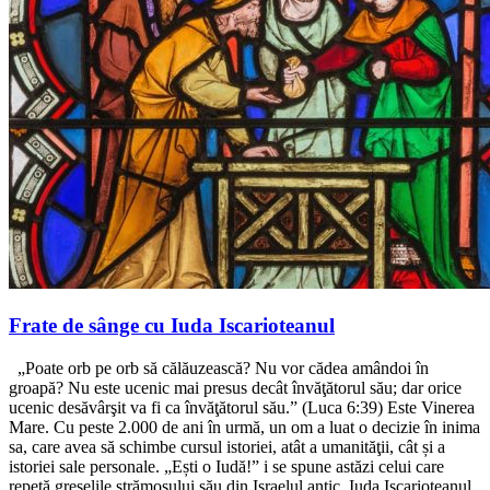
Frate de sânge cu Iuda Iscarioteanul
„Poate orb pe orb să călăuzească? Nu vor cădea amândoi în
groapă? Nu este ucenic mai presus decât învăţătorul său; dar orice
ucenic desăvârşit va fi ca învăţătorul său.” (Luca 6:39) Este Vinerea
Mare. Cu peste 2.000 de ani în urmă, un om a luat o decizie în inima
sa, care avea să schimbe cursul istoriei, atât a umanităţii, cât și a
istoriei sale personale. „Ești o Iudă!” i se spune astăzi celui care
repetă greșelile strămoșului său din Israelul antic. Iuda Iscarioteanul,