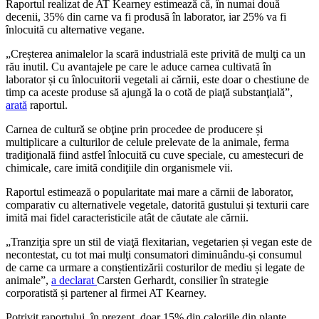
Raportul realizat de AT Kearney estimează că, în numai două
decenii, 35% din carne va fi produsă în laborator, iar 25% va fi
înlocuită cu alternative vegane.
„Creșterea animalelor la scară industrială este privită de mulţi ca un
rău inutil. Cu avantajele pe care le aduce carnea cultivată în
laborator și cu înlocuitorii vegetali ai cărnii, este doar o chestiune de
timp ca aceste produse să ajungă la o cotă de piaţă substanţială”,
arată
raportul.
Carnea de cultură se obţine prin procedee de producere și
multiplicare a culturilor de celule prelevate de la animale, ferma
tradiţională fiind astfel înlocuită cu cuve speciale, cu amestecuri de
chimicale, care imită condiţiile din organismele vii.
Raportul estimează o popularitate mai mare a cărnii de laborator,
comparativ cu alternativele vegetale, datorită gustului și texturii care
imită mai fidel caracteristicile atât de căutate ale cărnii.
„Tranziţia spre un stil de viaţă flexitarian, vegetarien și vegan este de
necontestat, cu tot mai mulţi consumatori diminuându-și consumul
de carne ca urmare a conștientizării costurilor de mediu și legate de
animale”,
a declarat
Carsten Gerhardt, consilier în strategie
corporatistă și partener al firmei AT Kearney.
Potrivit raportului, în prezent, doar 15% din caloriile din plante