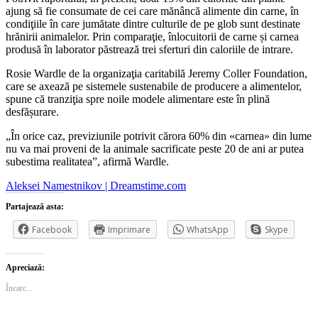
ajung să fie consumate de cei care mănâncă alimente din carne, în
condiţiile în care jumătate dintre culturile de pe glob sunt destinate
hrănirii animalelor. Prin comparaţie, înlocuitorii de carne și carnea
produsă în laborator păstrează trei sferturi din caloriile de intrare.
Rosie Wardle de la organizaţia caritabilă Jeremy Coller Foundation,
care se axează pe sistemele sustenabile de producere a alimentelor,
spune că tranziţia spre noile modele alimentare este în plină
desfășurare.
„În orice caz, previziunile potrivit cărora 60% din «carnea» din lume
nu va mai proveni de la animale sacrificate peste 20 de ani ar putea
subestima realitatea”, afirmă Wardle.
Aleksei Namestnikov | Dreamstime.com
Partajează asta:
Facebook
Imprimare
WhatsApp
Skype
Apreciază:
Încarc...