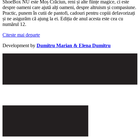
ShoeBox NU este Moș Crăciun, reni și alte ființe magice, ci este
despre oameni care ajută alți oameni, despre altruism și compasiune.
Practic, punem în cutii de pantofi, cadouri pentru copiii defavorizați
și ne asigurăm că ajung la ei. Ediția de anul acesta este cea cu
numărul 12.
Citeste mai departe
Development by
Dumitru Marian & Elena Dumitru