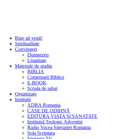
Bine ati venit!
Spiritualitate
Convingeri
Dumnezeu
Unanitate
Materiale de studiu
BIBLIA
Comentarii Biblice
E-BOOK
Scoala de sabat
Organizare
Institutii
ADRA Romania
CASE DE ODIHNĂ
EDITURA VIATA SI SANATATE
Institutul Teologic Adventist
Radio Vocea Sperantei Romania
Sola Scriptura
Speranta TV