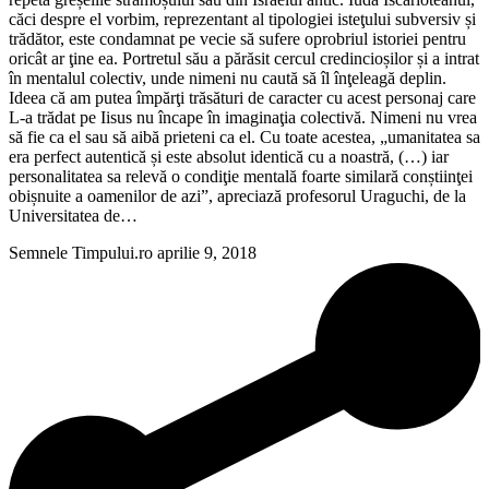
căci despre el vorbim, reprezentant al tipologiei isteţului subversiv și
trădător, este condamnat pe vecie să sufere oprobriul istoriei pentru
oricât ar ţine ea. Portretul său a părăsit cercul credincioșilor și a intrat
în mentalul colectiv, unde nimeni nu caută să îl înţeleagă deplin.
Ideea că am putea împărţi trăsături de caracter cu acest personaj care
L-a trădat pe Iisus nu încape în imaginaţia colectivă. Nimeni nu vrea
să fie ca el sau să aibă prieteni ca el. Cu toate acestea, „umanitatea sa
era perfect autentică și este absolut identică cu a noastră, (…) iar
personalitatea sa relevă o condiţie mentală foarte similară conștiinţei
obișnuite a oamenilor de azi”, apreciază profesorul Uraguchi, de la
Universitatea de…
Semnele Timpului.ro
aprilie 9, 2018