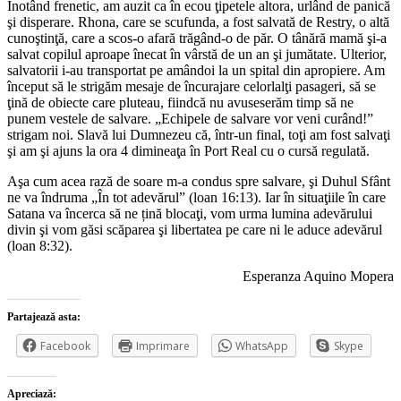
Înotând frenetic, am auzit ca în ecou ţipetele altora, urlând de panică
şi disperare. Rhona, care se scufunda, a fost salvată de Restry, o altă
cunoştinţă, care a scos-o afară trăgând-o de păr. O tânără mamă şi-a
salvat copilul aproape înecat în vârstă de un an şi jumătate. Ulterior,
salvatorii i-au transportat pe amândoi la un spital din apropiere. Am
început să le strigăm mesaje de încurajare celorlalţi pasageri, să se
ţină de obiecte care pluteau, fiindcă nu avuseserăm timp să ne
punem vestele de salvare. „Echipele de salvare vor veni curând!”
strigam noi. Slavă lui Dumnezeu că, într-un final, toţi am fost salvaţi
şi am şi ajuns la ora 4 dimineaţa în Port Real cu o cursă regulată.
Aşa cum acea rază de soare m-a condus spre salvare, şi Duhul Sfânt
ne va îndruma „În tot adevărul” (loan 16:13). Iar în situaţiile în care
Satana va încerca să ne țină blocaţi, vom urma lumina adevărului
divin şi vom găsi scăparea şi libertatea pe care ni le aduce adevărul
(loan 8:32).
Esperanza Aquino Mopera
Partajează asta:
Facebook
Imprimare
WhatsApp
Skype
Apreciază: