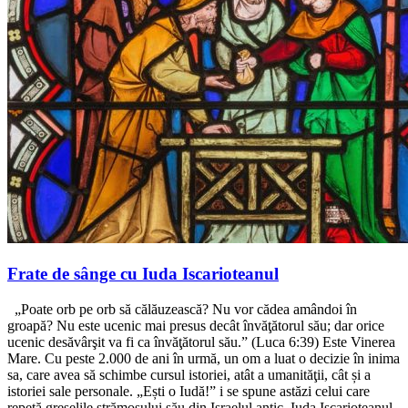
Frate de sânge cu Iuda Iscarioteanul
„Poate orb pe orb să călăuzească? Nu vor cădea amândoi în
groapă? Nu este ucenic mai presus decât învăţătorul său; dar orice
ucenic desăvârşit va fi ca învăţătorul său.” (Luca 6:39) Este Vinerea
Mare. Cu peste 2.000 de ani în urmă, un om a luat o decizie în inima
sa, care avea să schimbe cursul istoriei, atât a umanităţii, cât și a
istoriei sale personale. „Ești o Iudă!” i se spune astăzi celui care
repetă greșelile strămoșului său din Israelul antic. Iuda Iscarioteanul,