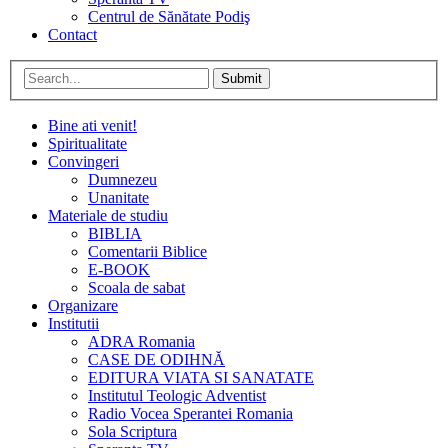
Centrul de Sănătate Podiş
Contact
Submit
Bine ati venit!
Spiritualitate
Convingeri
Dumnezeu
Unanitate
Materiale de studiu
BIBLIA
Comentarii Biblice
E-BOOK
Scoala de sabat
Organizare
Institutii
ADRA Romania
CASE DE ODIHNĂ
EDITURA VIATA SI SANATATE
Institutul Teologic Adventist
Radio Vocea Sperantei Romania
Sola Scriptura