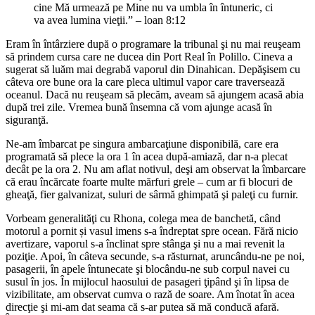
cine Mă urmează pe Mine nu va umbla în întuneric, ci
va avea lumina vieţii.” – loan 8:12
Eram în întârziere după o programare la tribunal şi nu mai reuşeam
să prindem cursa care ne ducea din Port Real în Polillo. Cineva a
sugerat să luăm mai degrabă vaporul din Dinahican. Depăşisem cu
câteva ore bune ora la care pleca ultimul vapor care traversează
oceanul. Dacă nu reuşeam să plecăm, aveam să ajungem acasă abia
după trei zile. Vremea bună însemna că vom ajunge acasă în
siguranţă.
Ne-am îmbarcat pe singura ambarcaţiune disponibilă, care era
programată să plece la ora 1 în acea după-amiază, dar n-a plecat
decât pe la ora 2. Nu am aflat notivul, deşi am observat la îmbarcare
că erau încărcate foarte multe mărfuri grele – cum ar fi blocuri de
gheaţă, fier galvanizat, suluri de sârmă ghimpată şi paleţi cu furnir.
Vorbeam generalităţi cu Rhona, colega mea de banchetă, când
motorul a pornit și vasul imens s-a îndreptat spre ocean. Fără nicio
avertizare, vaporul s-a înclinat spre stânga şi nu a mai revenit la
poziţie. Apoi, în câteva secunde, s-a răsturnat, aruncându-ne pe noi,
pasagerii, în apele întunecate şi blocându-ne sub corpul navei cu
susul în jos. În mijlocul haosului de pasageri ţipând şi în lipsa de
vizibilitate, am observat cumva o rază de soare. Am înotat în acea
direcţie şi mi-am dat seama că s-ar putea să mă conducă afară.