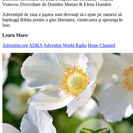
Vrancea. Dezvoltare de Dumitru Marian & Elena Dumitru
Adventiştii de ziua a şaptea sunt devotaţi să-i ajute pe oameni să
înţeleagă Biblia pentru a găsi libertatea, vindecarea şi speranţa în
Isus.
Learn More:
Adventist.org
ADRA
Adventist World Radio
Hope Channel