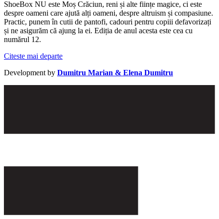
ShoeBox NU este Moș Crăciun, reni și alte ființe magice, ci este
despre oameni care ajută alți oameni, despre altruism și compasiune.
Practic, punem în cutii de pantofi, cadouri pentru copiii defavorizați
și ne asigurăm că ajung la ei. Ediția de anul acesta este cea cu
numărul 12.
Citeste mai departe
Development by
Dumitru Marian & Elena Dumitru