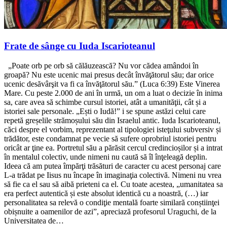
Frate de sânge cu Iuda Iscarioteanul
„Poate orb pe orb să călăuzească? Nu vor cădea amândoi în
groapă? Nu este ucenic mai presus decât învăţătorul său; dar orice
ucenic desăvârşit va fi ca învăţătorul său.” (Luca 6:39) Este Vinerea
Mare. Cu peste 2.000 de ani în urmă, un om a luat o decizie în inima
sa, care avea să schimbe cursul istoriei, atât a umanităţii, cât și a
istoriei sale personale. „Ești o Iudă!” i se spune astăzi celui care
repetă greșelile strămoșului său din Israelul antic. Iuda Iscarioteanul,
căci despre el vorbim, reprezentant al tipologiei isteţului subversiv și
trădător, este condamnat pe vecie să sufere oprobriul istoriei pentru
oricât ar ţine ea. Portretul său a părăsit cercul credincioșilor și a intrat
în mentalul colectiv, unde nimeni nu caută să îl înţeleagă deplin.
Ideea că am putea împărţi trăsături de caracter cu acest personaj care
L-a trădat pe Iisus nu încape în imaginaţia colectivă. Nimeni nu vrea
să fie ca el sau să aibă prieteni ca el. Cu toate acestea, „umanitatea sa
era perfect autentică și este absolut identică cu a noastră, (…) iar
personalitatea sa relevă o condiţie mentală foarte similară conștiinţei
obișnuite a oamenilor de azi”, apreciază profesorul Uraguchi, de la
Universitatea de…