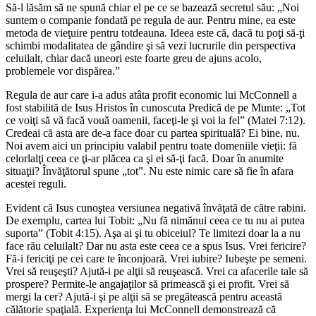
Să-l lăsăm să ne spună chiar el pe ce se bazează secretul său: „Noi
suntem o companie fondată pe regula de aur. Pentru mine, ea este
metoda de vieţuire pentru totdeauna. Ideea este că, dacă tu poţi să-ţi
schimbi modalitatea de gândire şi să vezi lucrurile din perspectiva
celuilalt, chiar dacă uneori este foarte greu de ajuns acolo,
problemele vor dispărea.”
Regula de aur care i-a adus atâta profit economic lui McConnell a
fost stabilită de Isus Hristos în cunoscuta Predică de pe Munte: „Tot
ce voiţi să vă facă vouă oamenii, faceţi-le şi voi la fel” (Matei 7:12).
Credeai că asta are de-a face doar cu partea spirituală? Ei bine, nu.
Noi avem aici un principiu valabil pentru toate domeniile vieţii: fă
celorlalţi ceea ce ţi-ar plăcea ca şi ei să-ţi facă. Doar în anumite
situaţii? Învăţătorul spune „tot”. Nu este nimic care să fie în afara
acestei reguli.
Evident că Isus cunoştea versiunea negativă învăţată de către rabini.
De exemplu, cartea lui Tobit: „Nu fă nimănui ceea ce tu nu ai putea
suporta” (Tobit 4:15). Aşa ai şi tu obiceiul? Te limitezi doar la a nu
face rău celuilalt? Dar nu asta este ceea ce a spus Isus. Vrei fericire?
Fă-i fericiţi pe cei care te înconjoară. Vrei iubire? Iubeşte pe semeni.
Vrei să reuşeşti? Ajută-i pe alţii să reuşească. Vrei ca afacerile tale să
prospere? Permite-le angajaţilor să primească şi ei profit. Vrei să
mergi la cer? Ajută-i şi pe alţii să se pregătească pentru această
călătorie spaţială. Experienţa lui McConnell demonstrează că