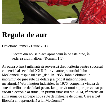
Regula de aur
Devoțional femei
21 iulie 2017
Fiecare din noi să placă aproapelui în ce este bine, în
vederea zidirii altora. (Romani 1:5)
Ar putea o frază milenară să servească drept criteriu pentru succesul
comercial al secolului XXI? Potrivit antreprenorului John
McConnell, răspunsul este „da”. În 1955, John a obţinut un
împrumut de şase sute de dolari şi a fondat întreprinderea
metalurgică Worthington Industries. În 1976, compania vindea de
sute de milioane de dolari pe an. Iar, potrivit unui raport prezentat pe
site-ul electronic al firmei, în primul trimestru din 2014, vânzările au
atins suma de aproape nouă sute de milioane de dolari. Care a fost
filosofia antreprenorială a lui McConnell?