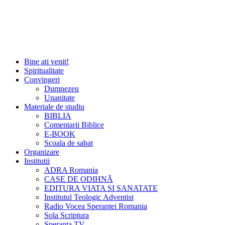
Bine ati venit!
Spiritualitate
Convingeri
Dumnezeu
Unanitate
Materiale de studiu
BIBLIA
Comentarii Biblice
E-BOOK
Scoala de sabat
Organizare
Institutii
ADRA Romania
CASE DE ODIHNĂ
EDITURA VIATA SI SANATATE
Institutul Teologic Adventist
Radio Vocea Sperantei Romania
Sola Scriptura
Speranta TV