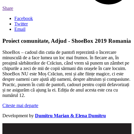
Share
Facebook
Twitter
Email
Proiect comunitate, Adjud - ShoeBox 2019 Romania
ShoeBox – cadoul din cutia de pantofi reprezintă o încercare
minusculă de a face lumea un loc mai frumos. în fiecare an, în
preajmă sărbătorilor de Crăciun, când vrem să punem un zâmbet pe
chipurile a zeci de mii de copii sărmani din orașele în care locuim.
ShoeBox NU este Moș Crăciun, reni și alte ființe magice, ci este
despre oameni care ajută alți oameni, despre altruism și compasiune.
Practic, punem în cutii de pantofi, cadouri pentru copiii defavorizați
și ne asigurăm că ajung la ei. Ediția de anul acesta este cea cu
numărul 12.
Citeste mai departe
Development by
Dumitru Marian & Elena Dumitru