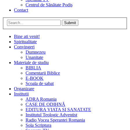
Centrul de Sănătate Podiş
Contact
Submit
Bine ati venit!
Spiritualitate
Convingeri
Dumnezeu
Unanitate
Materiale de studiu
BIBLIA
Comentarii Biblice
E-BOOK
Scoala de sabat
Organizare
Institutii
ADRA Romania
CASE DE ODIHNĂ
EDITURA VIATA SI SANATATE
Institutul Teologic Adventist
Radio Vocea Sperantei Romania
Sola Scriptura