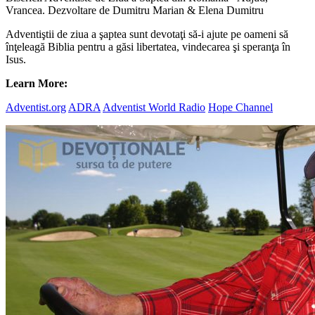
Vrancea. Dezvoltare de Dumitru Marian & Elena Dumitru
Adventiştii de ziua a şaptea sunt devotaţi să-i ajute pe oameni să
înţeleagă Biblia pentru a găsi libertatea, vindecarea şi speranţa în
Isus.
Learn More:
Adventist.org
ADRA
Adventist World Radio
Hope Channel