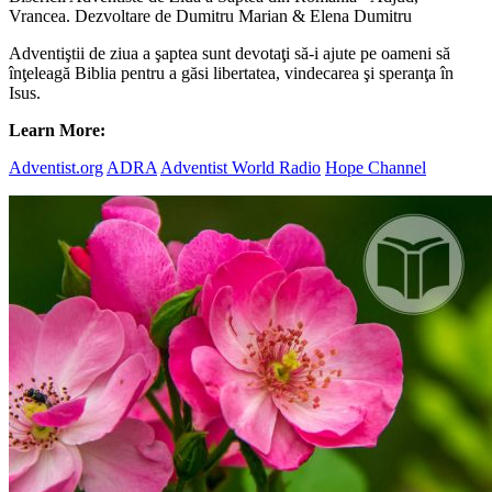
Vrancea. Dezvoltare de Dumitru Marian & Elena Dumitru
Adventiştii de ziua a şaptea sunt devotaţi să-i ajute pe oameni să
înţeleagă Biblia pentru a găsi libertatea, vindecarea şi speranţa în
Isus.
Learn More:
Adventist.org
ADRA
Adventist World Radio
Hope Channel