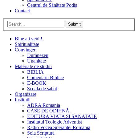
Centrul de Sănătate Podiş
Contact
Submit
Bine ati venit!
Spiritualitate
Convingeri
Dumnezeu
Unanitate
Materiale de studiu
BIBLIA
Comentarii Biblice
E-BOOK
Scoala de sabat
Organizare
Institutii
ADRA Romania
CASE DE ODIHNĂ
EDITURA VIATA SI SANATATE
Institutul Teologic Adventist
Radio Vocea Sperantei Romania
Sola Scriptura