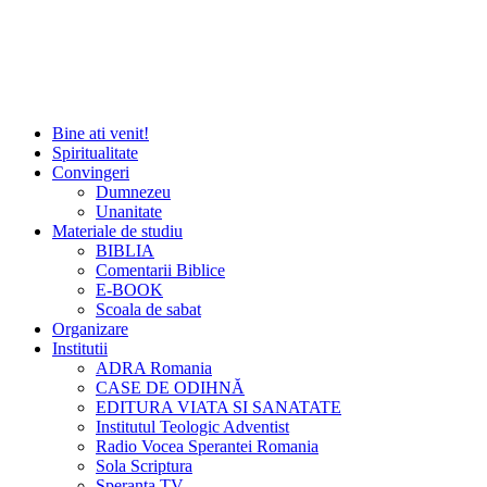
Bine ati venit!
Spiritualitate
Convingeri
Dumnezeu
Unanitate
Materiale de studiu
BIBLIA
Comentarii Biblice
E-BOOK
Scoala de sabat
Organizare
Institutii
ADRA Romania
CASE DE ODIHNĂ
EDITURA VIATA SI SANATATE
Institutul Teologic Adventist
Radio Vocea Sperantei Romania
Sola Scriptura
Speranta TV