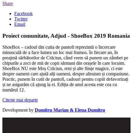
Share
Facebook
Twitter
Email
Proiect comunitate, Adjud - ShoeBox 2019 Romania
ShoeBox – cadoul din cutia de pantofi reprezintă o încercare
minusculă de a face lumea un loc mai frumos. în fiecare an, în
preajmă sărbătorilor de Crăciun, când vrem să punem un zâmbet pe
chipurile a zeci de mii de copii sărmani din orașele în care locuim.
ShoeBox NU este Moș Crăciun, reni și alte ființe magice, ci este
despre oameni care ajută alți oameni, despre altruism și compasiune.
Practic, punem în cutii de pantofi, cadouri pentru copiii defavorizați
și ne asigurăm că ajung la ei. Ediția de anul acesta este cea cu
numărul 12.
Citeste mai departe
Development by
Dumitru Marian & Elena Dumitru