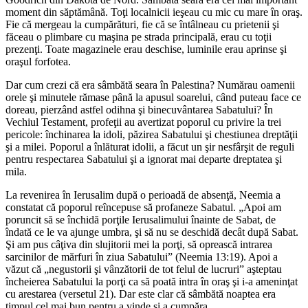
moment din săptămână. Toţi localnicii ieşeau cu mic cu mare în oraş.
Fie că mergeau la cumpărături, fie că se întâlneau cu prietenii şi
făceau o plimbare cu maşina pe strada principală, erau cu toţii
prezenţi. Toate magazinele erau deschise, luminile erau aprinse şi
oraşul forfotea.
Dar cum crezi că era sâmbătă seara în Palestina? Numărau oamenii
orele şi minutele rămase până la apusul soarelui, când puteau face ce
doreau, pierzând astfel odihna şi binecuvântarea Sabatului? În
Vechiul Testament, profeţii au avertizat poporul cu privire la trei
pericole: închinarea la idoli, păzirea Sabatului şi chestiunea dreptăţii
şi a milei. Poporul a înlăturat idolii, a făcut un şir nesfârşit de reguli
pentru respectarea Sabatului şi a ignorat mai departe dreptatea şi
mila.
La revenirea în Ierusalim după o perioadă de absenţă, Neemia a
constatat că poporul reîncepuse să profaneze Sabatul. „Apoi am
poruncit să se închidă porţile Ierusalimului înainte de Sabat, de
îndată ce le va ajunge umbra, şi să nu se deschidă decât după Sabat.
Şi am pus câţiva din slujitorii mei la porţi, să oprească intrarea
sarcinilor de mărfuri în ziua Sabatului” (Neemia 13:19). Apoi a
văzut că „negustorii şi vânzătorii de tot felul de lucruri” aşteptau
încheierea Sabatului la porţi ca să poată intra în oraş şi i-a ameninţat
cu arestarea (versetul 21). Dar este clar că sâmbătă noaptea era
timpul cel mai bun pentru a vinde şi a cumpăra.