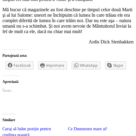
Mă bucur că magazinele au fost deschise pe timpul celor două Marii
şi al lui Salome: uneori ne închipuim că lumea în care trăiau ele era
complet diferită de lumea în care trăim noi. Dar nu este aşa – natura
umană nu s-a schimbat. Şi noi avem nevoie de Mântuitorul înviat la
fel de mult ca ele, dacă nu chiar mai mult!
Ardis Dick Stenbakken
Partajează asta:
Facebook
Imprimare
WhatsApp
Skype
Apreciază:
Încarc...
Similare
Curaj să luăm poziție pentru
Ce Dumnezeu mare ai!
credința noastră