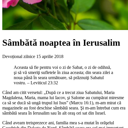
Sâmbătă noaptea în Ierusalim
Devoțional zilnice
15 aprilie 2018
Aceasta să fie pentru voi o zi de Sabat, o zi de odihnă,
şi să vă smeriţi sufletele în ziua aceasta; din seara zilei a
noua până în seara următoare, să prăznuiţi Sabatul
vostru. – Leviticul 23:32
Când am citit versetul: „După ce a trecut ziua Sabatului, Maria
Magdalena, Maria, mama lui Iacov, şi Salome au cumpărat miresme
ca să se ducă să ungă trupul lui Isus” (Marcu 16:1), m-am mirat că
magazinele au fost deschise sâmbătă seara. Şi m-am întrebat cum era
sâmbătă seara în Ierusalim sau în alt oraş ori sat din Israel.
Când aveam treisprezece ani, familia mea s-a mutat în orăşelul
Goodrich din Dakota de Nord. Sâmbătă seara era cel mai important