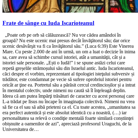
Frate de sânge cu Iuda Iscarioteanul
„Poate orb pe orb să călăuzească? Nu vor cădea amândoi în
groapă? Nu este ucenic mai presus decât învăţătorul său; dar orice
ucenic desăvârşit va fi ca învăţătorul său.” (Luca 6:39) Este Vinerea
Mare. Cu peste 2.000 de ani în urmă, un om a luat o decizie în inima
sa, care avea să schimbe cursul istoriei, atât a umanităţii, cât și a
istoriei sale personale. „Ești o Iudă!” i se spune astăzi celui care
repetă greșelile strămoșului său din Israelul antic. Iuda Iscarioteanul,
căci despre el vorbim, reprezentant al tipologiei isteţului subversiv și
trădător, este condamnat pe vecie să sufere oprobriul istoriei pentru
oricât ar ţine ea. Portretul său a părăsit cercul credincioșilor și a intrat
în mentalul colectiv, unde nimeni nu caută să îl înţeleagă deplin.
Ideea că am putea împărţi trăsături de caracter cu acest personaj care
L-a trădat pe Iisus nu încape în imaginaţia colectivă. Nimeni nu vrea
să fie ca el sau să aibă prieteni ca el. Cu toate acestea, „umanitatea sa
era perfect autentică și este absolut identică cu a noastră, (…) iar
personalitatea sa relevă o condiţie mentală foarte similară conștiinţei
obișnuite a oamenilor de azi”, apreciază profesorul Uraguchi, de la
Universitatea de…