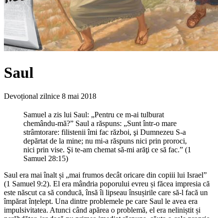
Saul
Devoțional zilnice
8 mai 2018
Samuel a zis lui Saul: „Pentru ce m-ai tulburat
chemându-mă?” Saul a răspuns: „Sunt într-o mare
strâmtorare: filistenii îmi fac război, şi Dumnezeu S-a
depărtat de la mine; nu mi-a răspuns nici prin proroci,
nici prin vise. Şi te-am chemat să-mi arăţi ce să fac.” (1
Samuel 28:15)
Saul era mai înalt și „mai frumos decât oricare din copiii lui Israel”
(1 Samuel 9:2). El era mândria poporului evreu și făcea impresia că
este născut ca să conducă, însă îi lipseau însușirile care să-l facă un
împărat înțelept. Una dintre problemele pe care Saul le avea era
impulsivitatea. Atunci când apărea o problemă, el era neliniștit și