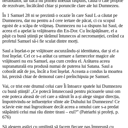
nerăbdător, iar dacă nu primea imediat răspuns, căuta o cale proprie
de rezolvare, încălcând chiar și poruncile clare ale lui Dumnezeu.
În 1 Samuel 28 ni se prezintă o ocazie în care Saul L-a căutat pe
Dumnezeu, dar nu pentru a-I cere iertare de păcat, ci cu scopul
egoist de a scăpa de vrăjmaș. Dumnezeu nu i-a răspuns lui Saul, de
aceea el a apelat la vrăjitoarea din En-Dor. Cu încăpățânare, el a
pășit cu bună știință pe tărâmul întunecos al necromanției, cerând ca
profetul Samuel să-i fie sculat dintre morți.
Saul a înșelat-o pe vrăjitoare ascunzându-și identitatea, dar și el a
fost înșelat. Cel ce s-a arătat ca urmare a farmecelor magice ale
vrăjitoarei nu era Samuel, așa cum credea el. Arătarea aceea
supranaturală era produsă numai de puterea lui Satana. Saul a
coborât atât de jos, încât a fost înșelat. Aceasta a condus la moartea
lui, prezisă chiar de demonul care-l preînchipuia pe Samuel.
Vai, ce trist este drumul celui care Îi întoarce spatele lui Dumnezeu
cu bună știință! „Ce potecă întunecoasă pentru picioarele unui om
este poteca aleasă de cel care a stăruit în a-și alege singur direcția,
împotrivindu-se influențelor sfinte ale Duhului lui Dumnezeu! Ce
sclavie este mai îngrozitoare decât aceea a omului care s-a predat
stăpânirii celui mai rău dintre tirani – eul?” (Patriarhi și profeți, p.
676)
Să alegem astăzi cu umilință să facem fiecare pas împreună cu