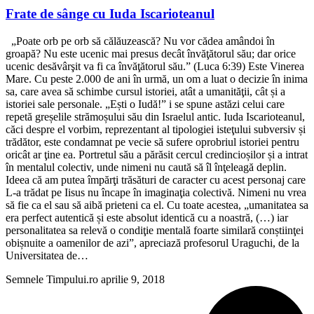
Frate de sânge cu Iuda Iscarioteanul
„Poate orb pe orb să călăuzească? Nu vor cădea amândoi în
groapă? Nu este ucenic mai presus decât învăţătorul său; dar orice
ucenic desăvârşit va fi ca învăţătorul său.” (Luca 6:39) Este Vinerea
Mare. Cu peste 2.000 de ani în urmă, un om a luat o decizie în inima
sa, care avea să schimbe cursul istoriei, atât a umanităţii, cât și a
istoriei sale personale. „Ești o Iudă!” i se spune astăzi celui care
repetă greșelile strămoșului său din Israelul antic. Iuda Iscarioteanul,
căci despre el vorbim, reprezentant al tipologiei isteţului subversiv și
trădător, este condamnat pe vecie să sufere oprobriul istoriei pentru
oricât ar ţine ea. Portretul său a părăsit cercul credincioșilor și a intrat
în mentalul colectiv, unde nimeni nu caută să îl înţeleagă deplin.
Ideea că am putea împărţi trăsături de caracter cu acest personaj care
L-a trădat pe Iisus nu încape în imaginaţia colectivă. Nimeni nu vrea
să fie ca el sau să aibă prieteni ca el. Cu toate acestea, „umanitatea sa
era perfect autentică și este absolut identică cu a noastră, (…) iar
personalitatea sa relevă o condiţie mentală foarte similară conștiinţei
obișnuite a oamenilor de azi”, apreciază profesorul Uraguchi, de la
Universitatea de…
Semnele Timpului.ro
aprilie 9, 2018