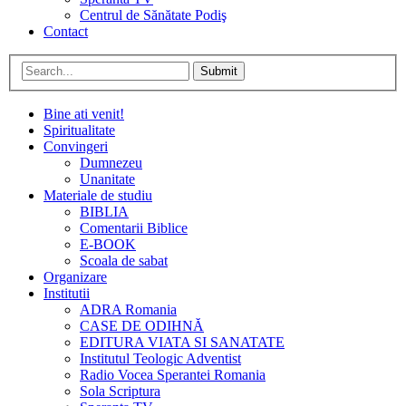
Centrul de Sănătate Podiş
Contact
Submit
Bine ati venit!
Spiritualitate
Convingeri
Dumnezeu
Unanitate
Materiale de studiu
BIBLIA
Comentarii Biblice
E-BOOK
Scoala de sabat
Organizare
Institutii
ADRA Romania
CASE DE ODIHNĂ
EDITURA VIATA SI SANATATE
Institutul Teologic Adventist
Radio Vocea Sperantei Romania
Sola Scriptura