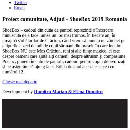
Twitter
Email
Proiect comunitate, Adjud - ShoeBox 2019 Romania
ShoeBox – cadoul din cutia de pantofi reprezintă o încercare
minusculă de a face lumea un loc mai frumos. în fiecare an, în
preajmă sărbătorilor de Crăciun, când vrem să punem un zâmbet pe
chipurile a zeci de mii de copii sărmani din orașele în care locuim.
ShoeBox NU este Moș Crăciun, reni și alte ființe magice, ci este
despre oameni care ajută alți oameni, despre altruism și compasiune.
Practic, punem în cutii de pantofi, cadouri pentru copiii defavorizați
și ne asigurăm că ajung la ei. Ediția de anul acesta este cea cu
numărul 12.
Citeste mai departe
Development by
Dumitru Marian & Elena Dumitru