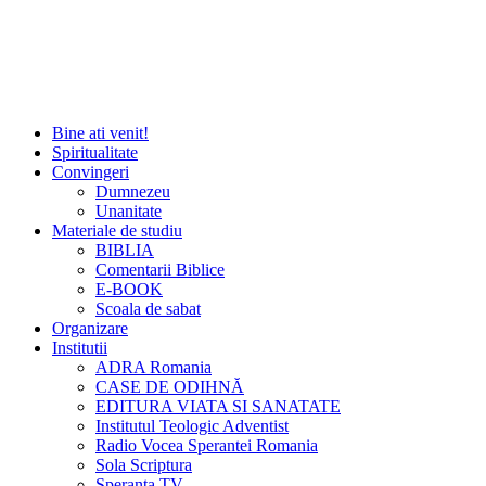
Bine ati venit!
Spiritualitate
Convingeri
Dumnezeu
Unanitate
Materiale de studiu
BIBLIA
Comentarii Biblice
E-BOOK
Scoala de sabat
Organizare
Institutii
ADRA Romania
CASE DE ODIHNĂ
EDITURA VIATA SI SANATATE
Institutul Teologic Adventist
Radio Vocea Sperantei Romania
Sola Scriptura
Speranta TV