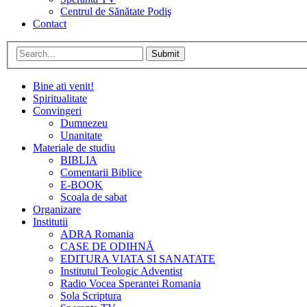
Centrul de Sănătate Podiş
Contact
Submit
Bine ati venit!
Spiritualitate
Convingeri
Dumnezeu
Unanitate
Materiale de studiu
BIBLIA
Comentarii Biblice
E-BOOK
Scoala de sabat
Organizare
Institutii
ADRA Romania
CASE DE ODIHNĂ
EDITURA VIATA SI SANATATE
Institutul Teologic Adventist
Radio Vocea Sperantei Romania
Sola Scriptura