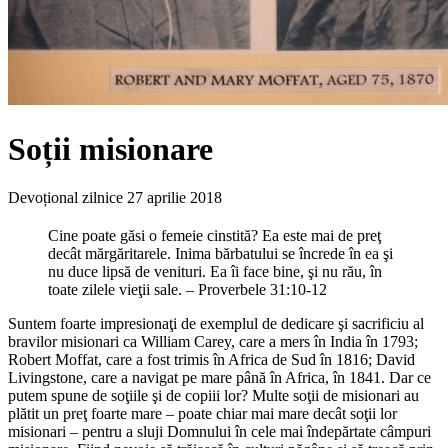
Soții misionare
Devoțional zilnice
27 aprilie 2018
Cine poate găsi o femeie cinstită? Ea este mai de preţ
decât mărgăritarele. Inima bărbatului se încrede în ea şi
nu duce lipsă de venituri. Ea îi face bine, şi nu rău, în
toate zilele vieţii sale. – Proverbele 31:10-12
Suntem foarte impresionaţi de exemplul de dedicare şi sacrificiu al
bravilor misionari ca William Carey, care a mers în India în 1793;
Robert Moffat, care a fost trimis în Africa de Sud în 1816; David
Livingstone, care a navigat pe mare până în Africa, în 1841. Dar ce
putem spune de soţiile şi de copiii lor? Multe soţii de misionari au
plătit un preţ foarte mare – poate chiar mai mare decât soţii lor
misionari – pentru a sluji Domnului în cele mai îndepărtate câmpuri