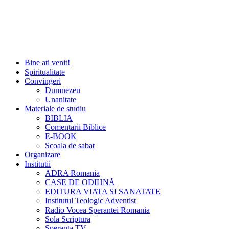
Bine ati venit!
Spiritualitate
Convingeri
Dumnezeu
Unanitate
Materiale de studiu
BIBLIA
Comentarii Biblice
E-BOOK
Scoala de sabat
Organizare
Institutii
ADRA Romania
CASE DE ODIHNĂ
EDITURA VIATA SI SANATATE
Institutul Teologic Adventist
Radio Vocea Sperantei Romania
Sola Scriptura
Speranta TV