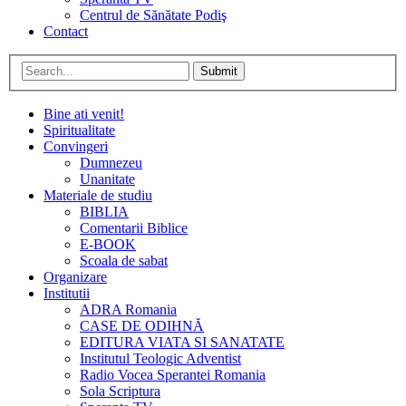
Centrul de Sănătate Podiş
Contact
Submit
Bine ati venit!
Spiritualitate
Convingeri
Dumnezeu
Unanitate
Materiale de studiu
BIBLIA
Comentarii Biblice
E-BOOK
Scoala de sabat
Organizare
Institutii
ADRA Romania
CASE DE ODIHNĂ
EDITURA VIATA SI SANATATE
Institutul Teologic Adventist
Radio Vocea Sperantei Romania
Sola Scriptura