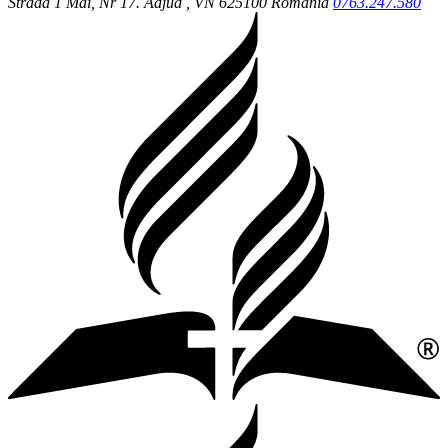
Strada 1 Mai, Nr 17.
Adjud
, VN
625100
Romania
0763.247.580