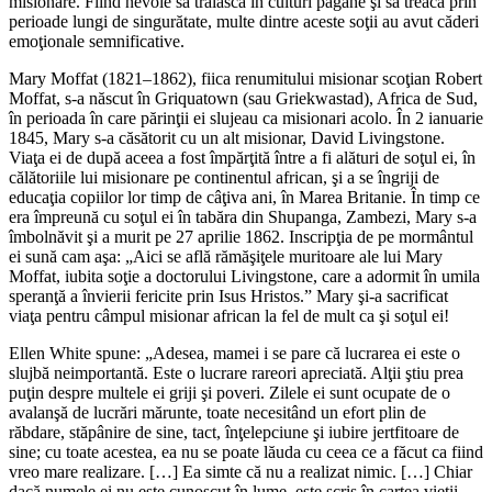
misionare. Fiind nevoie să trăiască în culturi păgâne şi să treacă prin
perioade lungi de singurătate, multe dintre aceste soţii au avut căderi
emoţionale semnificative.
Mary Moffat (1821–1862), fiica renumitului misionar scoţian Robert
Moffat, s-a născut în Griquatown (sau Griekwastad), Africa de Sud,
în perioada în care părinţii ei slujeau ca misionari acolo. În 2 ianuarie
1845, Mary s-a căsătorit cu un alt misionar, David Livingstone.
Viaţa ei de după aceea a fost împărţită între a fi alături de soţul ei, în
călătoriile lui misionare pe continentul african, şi a se îngriji de
educaţia copiilor lor timp de câţiva ani, în Marea Britanie. În timp ce
era împreună cu soţul ei în tabăra din Shupanga, Zambezi, Mary s-a
îmbolnăvit şi a murit pe 27 aprilie 1862. Inscripţia de pe mormântul
ei sună cam aşa: „Aici se află rămăşiţele muritoare ale lui Mary
Moffat, iubita soţie a doctorului Livingstone, care a adormit în umila
speranţă a învierii fericite prin Isus Hristos.” Mary şi-a sacrificat
viaţa pentru câmpul misionar african la fel de mult ca şi soţul ei!
Ellen White spune: „Adesea, mamei i se pare că lucrarea ei este o
slujbă neimportantă. Este o lucrare rareori apreciată. Alţii ştiu prea
puţin despre multele ei griji şi poveri. Zilele ei sunt ocupate de o
avalanşă de lucrări mărunte, toate necesitând un efort plin de
răbdare, stăpânire de sine, tact, înţelepciune şi iubire jertfitoare de
sine; cu toate acestea, ea nu se poate lăuda cu ceea ce a făcut ca fiind
vreo mare realizare. […] Ea simte că nu a realizat nimic. […] Chiar
dacă numele ei nu este cunoscut în lume, este scris în cartea vieţii