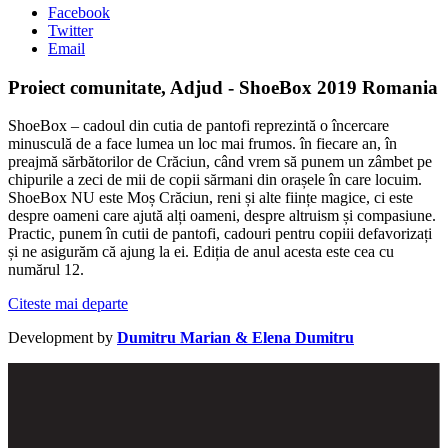
Facebook
Twitter
Email
Proiect comunitate, Adjud - ShoeBox 2019 Romania
ShoeBox – cadoul din cutia de pantofi reprezintă o încercare
minusculă de a face lumea un loc mai frumos. în fiecare an, în
preajmă sărbătorilor de Crăciun, când vrem să punem un zâmbet pe
chipurile a zeci de mii de copii sărmani din orașele în care locuim.
ShoeBox NU este Moș Crăciun, reni și alte ființe magice, ci este
despre oameni care ajută alți oameni, despre altruism și compasiune.
Practic, punem în cutii de pantofi, cadouri pentru copiii defavorizați
și ne asigurăm că ajung la ei. Ediția de anul acesta este cea cu
numărul 12.
Citeste mai departe
Development by
Dumitru Marian & Elena Dumitru