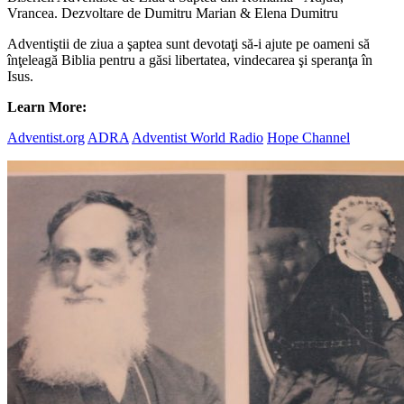
Vrancea. Dezvoltare de Dumitru Marian & Elena Dumitru
Adventiştii de ziua a şaptea sunt devotaţi să-i ajute pe oameni să
înţeleagă Biblia pentru a găsi libertatea, vindecarea şi speranţa în
Isus.
Learn More:
Adventist.org
ADRA
Adventist World Radio
Hope Channel