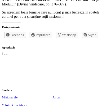
Mielului” (Divina vindecare, pp. 376–377).
Să apreciem toate femeile care au lucrat şi încă lucrează în spatele
cortinei pentru a-şi susţine soţii misionari!
Partajează asta:
Facebook
Imprimare
WhatsApp
Skype
Apreciază:
Încarc...
Similare
Misionarele
Orpa
O inimă din Africa