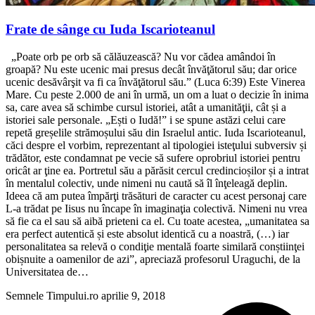
Frate de sânge cu Iuda Iscarioteanul
„Poate orb pe orb să călăuzească? Nu vor cădea amândoi în
groapă? Nu este ucenic mai presus decât învăţătorul său; dar orice
ucenic desăvârşit va fi ca învăţătorul său.” (Luca 6:39) Este Vinerea
Mare. Cu peste 2.000 de ani în urmă, un om a luat o decizie în inima
sa, care avea să schimbe cursul istoriei, atât a umanităţii, cât și a
istoriei sale personale. „Ești o Iudă!” i se spune astăzi celui care
repetă greșelile strămoșului său din Israelul antic. Iuda Iscarioteanul,
căci despre el vorbim, reprezentant al tipologiei isteţului subversiv și
trădător, este condamnat pe vecie să sufere oprobriul istoriei pentru
oricât ar ţine ea. Portretul său a părăsit cercul credincioșilor și a intrat
în mentalul colectiv, unde nimeni nu caută să îl înţeleagă deplin.
Ideea că am putea împărţi trăsături de caracter cu acest personaj care
L-a trădat pe Iisus nu încape în imaginaţia colectivă. Nimeni nu vrea
să fie ca el sau să aibă prieteni ca el. Cu toate acestea, „umanitatea sa
era perfect autentică și este absolut identică cu a noastră, (…) iar
personalitatea sa relevă o condiţie mentală foarte similară conștiinţei
obișnuite a oamenilor de azi”, apreciază profesorul Uraguchi, de la
Universitatea de…
Semnele Timpului.ro
aprilie 9, 2018