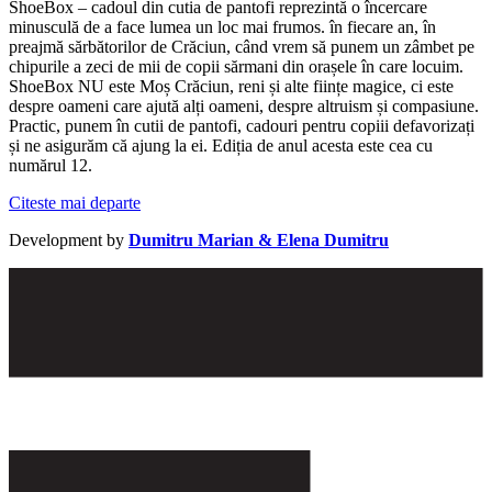
ShoeBox – cadoul din cutia de pantofi reprezintă o încercare
minusculă de a face lumea un loc mai frumos. în fiecare an, în
preajmă sărbătorilor de Crăciun, când vrem să punem un zâmbet pe
chipurile a zeci de mii de copii sărmani din orașele în care locuim.
ShoeBox NU este Moș Crăciun, reni și alte ființe magice, ci este
despre oameni care ajută alți oameni, despre altruism și compasiune.
Practic, punem în cutii de pantofi, cadouri pentru copiii defavorizați
și ne asigurăm că ajung la ei. Ediția de anul acesta este cea cu
numărul 12.
Citeste mai departe
Development by
Dumitru Marian & Elena Dumitru