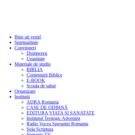
Bine ati venit!
Spiritualitate
Convingeri
Dumnezeu
Unanitate
Materiale de studiu
BIBLIA
Comentarii Biblice
E-BOOK
Scoala de sabat
Organizare
Institutii
ADRA Romania
CASE DE ODIHNĂ
EDITURA VIATA SI SANATATE
Institutul Teologic Adventist
Radio Vocea Sperantei Romania
Sola Scriptura
Speranta TV