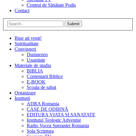
Centrul de Sănătate Podiş
Contact
Submit
Bine ati venit!
Spiritualitate
Convingeri
Dumnezeu
Unanitate
Materiale de studiu
BIBLIA
Comentarii Biblice
E-BOOK
Scoala de sabat
Organizare
Institutii
ADRA Romania
CASE DE ODIHNĂ
EDITURA VIATA SI SANATATE
Institutul Teologic Adventist
Radio Vocea Sperantei Romania
Sola Scriptura