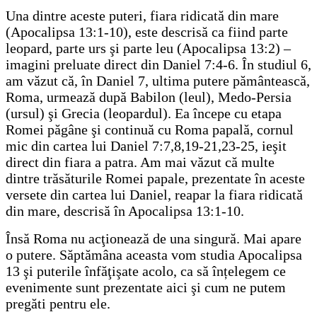
Una dintre aceste puteri, fiara ridicată din mare
(Apocalipsa 13:1-10), este descrisă ca fiind parte
leopard, parte urs şi parte leu (Apocalipsa 13:2) –
imagini preluate direct din Daniel 7:4-6. În studiul 6,
am văzut că, în Daniel 7, ultima putere pământească,
Roma, urmează după Babilon (leul), Medo-Persia
(ursul) şi Grecia (leopardul). Ea începe cu etapa
Romei păgâne şi continuă cu Roma papală, cornul
mic din cartea lui Daniel 7:7,8,19-21,23-25, ieşit
direct din fiara a patra. Am mai văzut că multe
dintre trăsăturile Romei papale, prezentate în aceste
versete din cartea lui Daniel, reapar la fiara ridicată
din mare, descrisă în Apocalipsa 13:1-10.
Însă Roma nu acţionează de una singură. Mai apare
o putere. Săptămâna aceasta vom studia Apocalipsa
13 şi puterile înfăţişate acolo, ca să înțelegem ce
evenimente sunt prezentate aici şi cum ne putem
pregăti pentru ele.