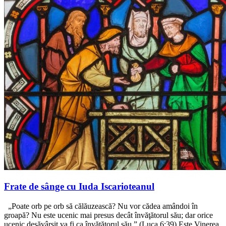
Frate de sânge cu Iuda Iscarioteanul
„Poate orb pe orb să călăuzească? Nu vor cădea amândoi în
groapă? Nu este ucenic mai presus decât învăţătorul său; dar orice
ucenic desăvârşit va fi ca învăţătorul său.” (Luca 6:39) Este Vinerea