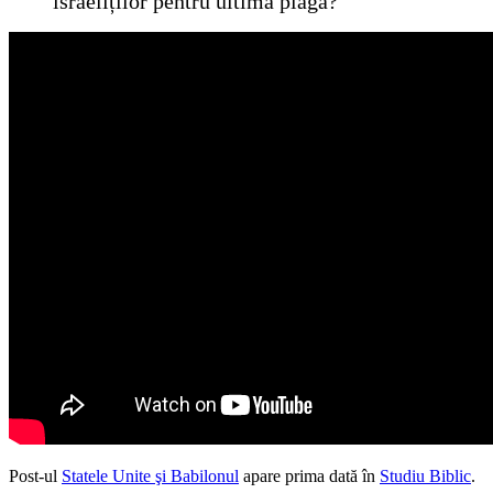
israeliților pentru ultima plagă?
Post-ul
Statele Unite şi Babilonul
apare prima dată în
Studiu Biblic
.