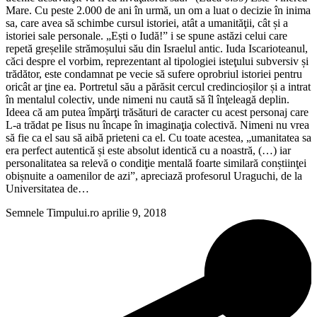
Mare. Cu peste 2.000 de ani în urmă, un om a luat o decizie în inima
sa, care avea să schimbe cursul istoriei, atât a umanităţii, cât și a
istoriei sale personale. „Ești o Iudă!” i se spune astăzi celui care
repetă greșelile strămoșului său din Israelul antic. Iuda Iscarioteanul,
căci despre el vorbim, reprezentant al tipologiei isteţului subversiv și
trădător, este condamnat pe vecie să sufere oprobriul istoriei pentru
oricât ar ţine ea. Portretul său a părăsit cercul credincioșilor și a intrat
în mentalul colectiv, unde nimeni nu caută să îl înţeleagă deplin.
Ideea că am putea împărţi trăsături de caracter cu acest personaj care
L-a trădat pe Iisus nu încape în imaginaţia colectivă. Nimeni nu vrea
să fie ca el sau să aibă prieteni ca el. Cu toate acestea, „umanitatea sa
era perfect autentică și este absolut identică cu a noastră, (…) iar
personalitatea sa relevă o condiţie mentală foarte similară conștiinţei
obișnuite a oamenilor de azi”, apreciază profesorul Uraguchi, de la
Universitatea de…
Semnele Timpului.ro
aprilie 9, 2018