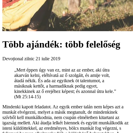
Több ajándék: több felelőség
Devoțional zilnic
21 iulie 2019
„Mert éppen úgy van ez, mint az az ember, aki útra
akarván kelni, eléhívatá az ő szolgáit, és amije volt,
átadá nékik. És ada az egyiknek öt talentumot, a
másiknak kettőt, a harmadiknak pedig egyet,
kinekkinek az ő erejéhez képest; és azonnal útra kele.”
(Mt 25:14-15)
Mindenki kapott feladatot. Az egyik ember talán nem képes azt a
munkát elvégezni, melyet a másik megtanult, de mindenkinek
szívből kell munkálkodnia, nem csupán elméletben kitartani az
igazság mellett. Aki átadja lelkét Istennek és együtt munkálkodik az
isteni küldöttekkel, az eredményes, bölcs munkát fog végezni, s