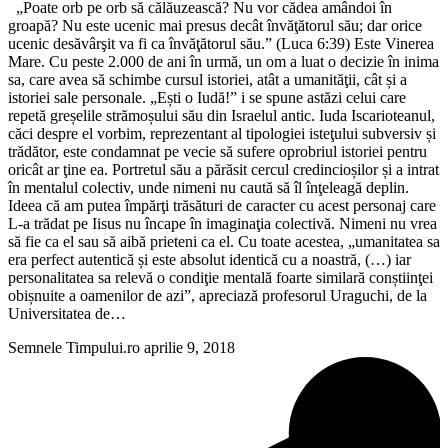
„Poate orb pe orb să călăuzească? Nu vor cădea amândoi în
groapă? Nu este ucenic mai presus decât învăţătorul său; dar orice
ucenic desăvârşit va fi ca învăţătorul său.” (Luca 6:39) Este Vinerea
Mare. Cu peste 2.000 de ani în urmă, un om a luat o decizie în inima
sa, care avea să schimbe cursul istoriei, atât a umanităţii, cât și a
istoriei sale personale. „Ești o Iudă!” i se spune astăzi celui care
repetă greșelile strămoșului său din Israelul antic. Iuda Iscarioteanul,
căci despre el vorbim, reprezentant al tipologiei isteţului subversiv și
trădător, este condamnat pe vecie să sufere oprobriul istoriei pentru
oricât ar ţine ea. Portretul său a părăsit cercul credincioșilor și a intrat
în mentalul colectiv, unde nimeni nu caută să îl înţeleagă deplin.
Ideea că am putea împărţi trăsături de caracter cu acest personaj care
L-a trădat pe Iisus nu încape în imaginaţia colectivă. Nimeni nu vrea
să fie ca el sau să aibă prieteni ca el. Cu toate acestea, „umanitatea sa
era perfect autentică și este absolut identică cu a noastră, (…) iar
personalitatea sa relevă o condiţie mentală foarte similară conștiinţei
obișnuite a oamenilor de azi”, apreciază profesorul Uraguchi, de la
Universitatea de…
Semnele Timpului.ro
aprilie 9, 2018