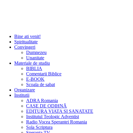
Bine ati venit!
Spiritualitate
Convingeri
Dumnezeu
Unanitate
Materiale de studiu
BIBLIA
Comentarii Biblice
E-BOOK
Scoala de sabat
Organizare
Institutii
ADRA Romania
CASE DE ODIHNĂ
EDITURA VIATA SI SANATATE
Institutul Teologic Adventist
Radio Vocea Sperantei Romania
Sola Scriptura
Speranta TV