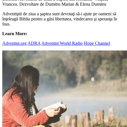
Vrancea. Dezvoltare de Dumitru Marian & Elena Dumitru
Adventiştii de ziua a şaptea sunt devotaţi să-i ajute pe oameni să
înţeleagă Biblia pentru a găsi libertatea, vindecarea şi speranţa în
Isus.
Learn More:
Adventist.org
ADRA
Adventist World Radio
Hope Channel