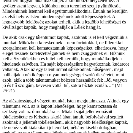
felismeri hogyan alkalmazkodjék a különböző helyzetekhez. A
gyökér szent legyen, különben nem teremhet szent gyümölcsöt.
Mindenkinek Istennel kell együttmunkálkodnia. Énünk ne kerüljön
az első helyre. Isten minden egyénnek adott képességeket. A
legnagyobb felelősség azokat terheli, akik a legtöbb lehetőséget és
kiváltságot kapták, hogy meghallják a Lélek hangját.
De akik csak egy tálentumot kaptak, azoknak is el kell végezniük a
munkát. Miközben kereskednek – nem forintokkal, de fillérekkel –
szorgalmasan kell kamatoztatniuk képességeiket, elhatározva, hogy
eleget tesznek kötelezettségüknek és nem csüggednek el. Bízniuk
kell a Szentlélekben és hittel kell kérniük, hogy munkálkodjék a
hitetlenek szívében. Ha saját képességeikre hagyatkoznak, kudarcot
vallanak. Akik az egy talentummal sáfárkodnak hűségesen, majd
hallhatják a nékik éppen olyan melegséggel szóló dicséretet, mint
azok, akik a több tálentumukat bölcsen használták fel: „Jól vagyon
jó és hű szolgám, kevesen voltál hű, sokra bízlak ezután…” (Mt
25:21)
Az alázatossággal végzett munkát Isten megjutalmazza. Akinek egy
talentuma volt, az is kapott lehetőséget, hogy kamatoztassa és
szükség volt az ő munkájára is. Mialatt saját jellemvonásait
tökéletesítette és Krisztus iskolájában tanult, befolyásával segített
azoknak a jellemét tökéletesíteni, akik nagyobb felelősséget kaptak,
de nehéz volt kialakítani jellemüket, néhány kisebb dologban,
melyről az egy tálentumos hűséges embernek kellett gondoskodnia.