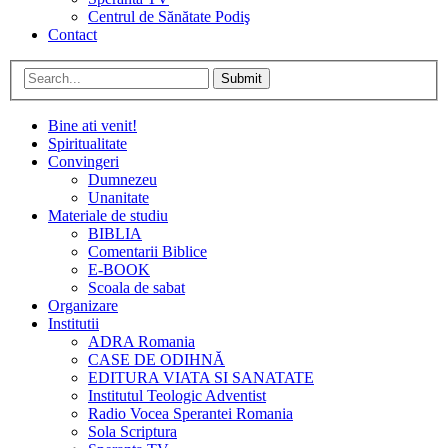
Centrul de Sănătate Podiş
Contact
Submit
Bine ati venit!
Spiritualitate
Convingeri
Dumnezeu
Unanitate
Materiale de studiu
BIBLIA
Comentarii Biblice
E-BOOK
Scoala de sabat
Organizare
Institutii
ADRA Romania
CASE DE ODIHNĂ
EDITURA VIATA SI SANATATE
Institutul Teologic Adventist
Radio Vocea Sperantei Romania
Sola Scriptura