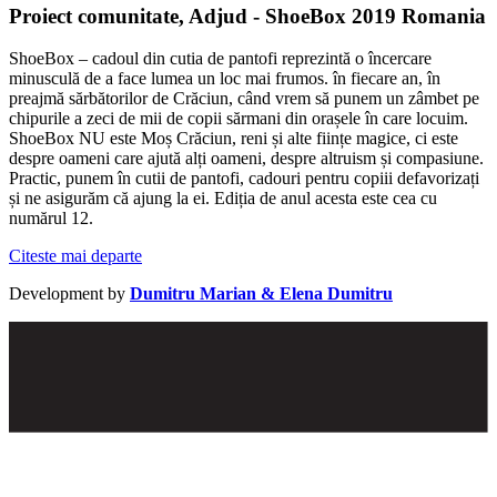
Proiect comunitate, Adjud - ShoeBox 2019 Romania
ShoeBox – cadoul din cutia de pantofi reprezintă o încercare
minusculă de a face lumea un loc mai frumos. în fiecare an, în
preajmă sărbătorilor de Crăciun, când vrem să punem un zâmbet pe
chipurile a zeci de mii de copii sărmani din orașele în care locuim.
ShoeBox NU este Moș Crăciun, reni și alte ființe magice, ci este
despre oameni care ajută alți oameni, despre altruism și compasiune.
Practic, punem în cutii de pantofi, cadouri pentru copiii defavorizați
și ne asigurăm că ajung la ei. Ediția de anul acesta este cea cu
numărul 12.
Citeste mai departe
Development by
Dumitru Marian & Elena Dumitru