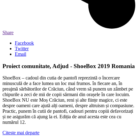
Share
Facebook
Twitter
Email
Proiect comunitate, Adjud - ShoeBox 2019 Romania
ShoeBox – cadoul din cutia de pantofi reprezintă o încercare
minusculă de a face lumea un loc mai frumos. în fiecare an, în
preajmă sărbătorilor de Crăciun, când vrem să punem un zâmbet pe
chipurile a zeci de mii de copii sărmani din orașele în care locuim.
ShoeBox NU este Moș Crăciun, reni și alte ființe magice, ci este
despre oameni care ajută alți oameni, despre altruism și compasiune.
Practic, punem în cutii de pantofi, cadouri pentru copiii defavorizați
și ne asigurăm că ajung la ei. Ediția de anul acesta este cea cu
numărul 12.
Citeste mai departe