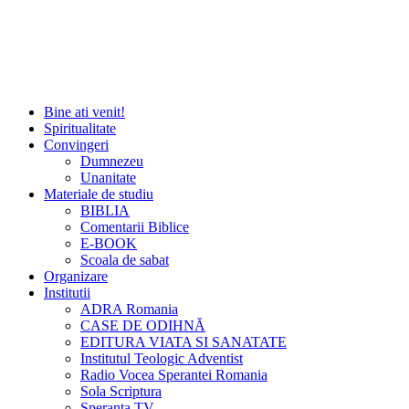
Bine ati venit!
Spiritualitate
Convingeri
Dumnezeu
Unanitate
Materiale de studiu
BIBLIA
Comentarii Biblice
E-BOOK
Scoala de sabat
Organizare
Institutii
ADRA Romania
CASE DE ODIHNĂ
EDITURA VIATA SI SANATATE
Institutul Teologic Adventist
Radio Vocea Sperantei Romania
Sola Scriptura
Speranta TV