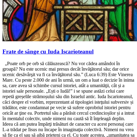
Frate de sânge cu Iuda Iscarioteanul
„Poate orb pe orb să călăuzească? Nu vor cădea amândoi în
groapă? Nu este ucenic mai presus decât învăţătorul său; dar orice
ucenic desăvârşit va fi ca învăţătorul său.” (Luca 6:39) Este Vinerea
Mare. Cu peste 2.000 de ani în urmă, un om a luat o decizie în inima
sa, care avea să schimbe cursul istoriei, atât a umanităţii, cât și a
istoriei sale personale. „Ești o Iudă!” i se spune astăzi celui care
repetă greșelile strămoșului său din Israelul antic. Iuda Iscarioteanul,
căci despre el vorbim, reprezentant al tipologiei isteţului subversiv și
trădător, este condamnat pe vecie să sufere oprobriul istoriei pentru
oricât ar ţine ea. Portretul său a părăsit cercul credincioșilor și a intrat
în mentalul colectiv, unde nimeni nu caută să îl înţeleagă deplin.
Ideea că am putea împărţi trăsături de caracter cu acest personaj care
L-a trădat pe Iisus nu încape în imaginaţia colectivă. Nimeni nu vrea
să fie ca el sau să aibă prieteni ca el. Cu toate acestea, „umanitatea sa