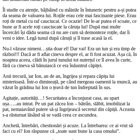
Îl studie cu atenție, bâjbâind cu mâinile în întuneric pentru a-și putea
da seama de valoarea lui. Roțile erau cele mai fascinante piese. Erau
roți de metal cu raf cauciucat. Ce ocazie! De le-ar putea el scoate, ce
bune ar fi acele roți cauciucate la căruța lui! După mai multe
încercări își dădu seama că nu are cum să demonteze roțile, dar îi
veni o idee. Legă tunul după căruță și îl trase acasă la el.
Nu-l văzuse nimeni…știa doar el! Dar vai! Era un tun și era timp de
război!!! Dacă ar fi aflat cineva despre el, ar fi fost acuzat. Așa că, în
noaptea aceea, clădi în jurul tunului tot nutrețul ce îl avea în curte,
fără ca cineva să bănuiască ce era înăuntrul căpiței.
Anii trecură, iar Ion, an de an, îngrijea și repara căpița lui
misterioasă. Într-o dimineață, pe când mergeau oamenii la muncă, au
văzut în grădina lui Ion o țeavă de tun îndreptată în sus.
Agitație, autorități…! Securitatea a înconjurat casa, au spart
ușa…..au intrat. Pe un pat zăcea Ion – bătrân, slăbit, imobilizat la
pat, nemaiavând putere să-și îngrijească secretul din căpiță. Aceasta
s-a răsturnat lăsând să se vadă ceea ce ascundea.
Anchetă, întrebări, chestionări și acuze. La întrebarea: ce ai vrut să
faci cu el? Ion răspunse că „toate sunt bune la casa omului”.