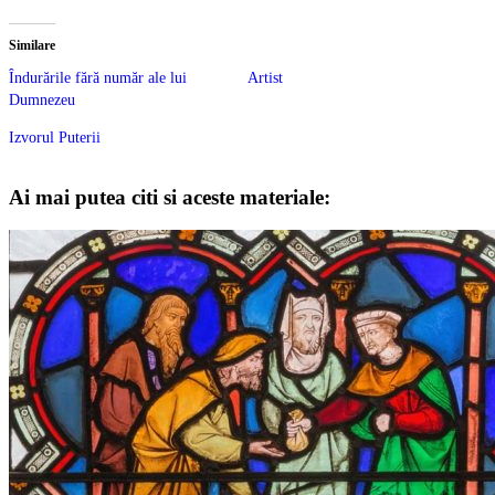
Similare
Îndurările fără număr ale lui
Artist
Dumnezeu
Izvorul Puterii
Ai mai putea citi si aceste materiale: