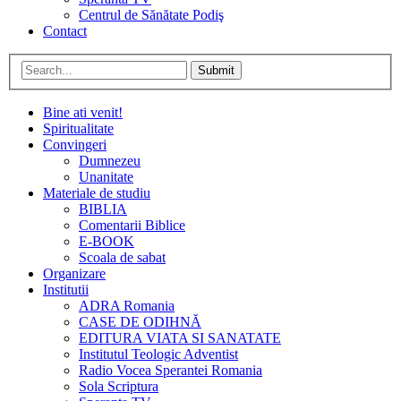
Centrul de Sănătate Podiş
Contact
Submit
Bine ati venit!
Spiritualitate
Convingeri
Dumnezeu
Unanitate
Materiale de studiu
BIBLIA
Comentarii Biblice
E-BOOK
Scoala de sabat
Organizare
Institutii
ADRA Romania
CASE DE ODIHNĂ
EDITURA VIATA SI SANATATE
Institutul Teologic Adventist
Radio Vocea Sperantei Romania
Sola Scriptura