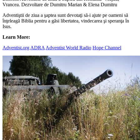
Vrancea. Dezvoltare de Dumitru Marian & Elena Dumitru
Adventiştii de ziua a şaptea sunt devotaţi să-i ajute pe oameni să
înţeleagă Biblia pentru a găsi libertatea, vindecarea şi speranţa în
Isus.
Learn More:
Adventist.org
ADRA
Adventist World Radio
Hope Channel