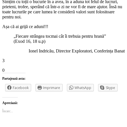
Simțim cu toții o bucurie în a avea, în a aduna tot felul de lucruri,
prieteni, trofee, sperând că într-o zi ne vor fi de mare ajutor. Însă nu
toate lucrurile pe care lumea le consideră valori sunt folositoare
pentru noi.
Așa că ai grijă ce aduni!!!
„Fiecare strângea tocmai cât îi trebuia pentru hrană”
(Exod 16, 18 u.p)
Ionel Indricău, Director Exploratori, Conferința Banat
3
0
Partajează asta:
Facebook
Imprimare
WhatsApp
Skype
Apreciază:
Încarc...