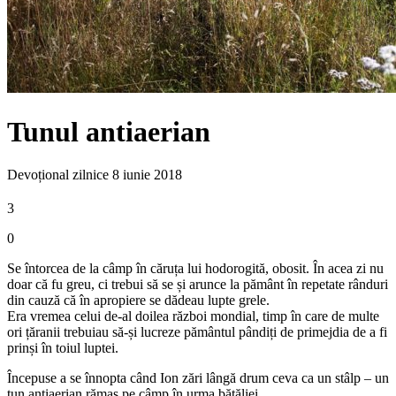
Tunul antiaerian
Devoțional zilnice
8 iunie 2018
3
0
Se întorcea de la câmp în căruța lui hodorogită, obosit. În acea zi nu
doar că fu greu, ci trebui să se și arunce la pământ în repetate rânduri
din cauză că în apropiere se dădeau lupte grele.
Era vremea celui de-al doilea război mondial, timp în care de multe
ori țăranii trebuiau să-și lucreze pământul pândiți de primejdia de a fi
prinși în toiul luptei.
Începuse a se înnopta când Ion zări lângă drum ceva ca un stâlp – un
tun antiaerian rămas pe câmp în urma bătăliei.