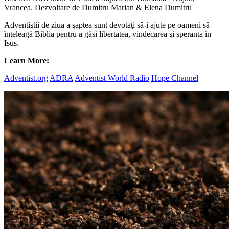
Vrancea. Dezvoltare de Dumitru Marian & Elena Dumitru
Adventiştii de ziua a şaptea sunt devotaţi să-i ajute pe oameni să
înţeleagă Biblia pentru a găsi libertatea, vindecarea şi speranţa în
Isus.
Learn More:
Adventist.org
ADRA
Adventist World Radio
Hope Channel