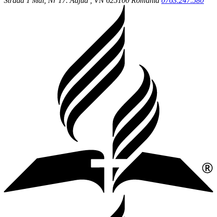
Strada 1 Mai, Nr 17.
Adjud
, VN
625100
Romania
0763.247.580