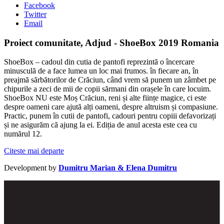
Facebook
Twitter
Email
Proiect comunitate, Adjud - ShoeBox 2019 Romania
ShoeBox – cadoul din cutia de pantofi reprezintă o încercare
minusculă de a face lumea un loc mai frumos. în fiecare an, în
preajmă sărbătorilor de Crăciun, când vrem să punem un zâmbet pe
chipurile a zeci de mii de copii sărmani din orașele în care locuim.
ShoeBox NU este Moș Crăciun, reni și alte ființe magice, ci este
despre oameni care ajută alți oameni, despre altruism și compasiune.
Practic, punem în cutii de pantofi, cadouri pentru copiii defavorizați
și ne asigurăm că ajung la ei. Ediția de anul acesta este cea cu
numărul 12.
Citeste mai departe
Development by
Dumitru Marian & Elena Dumitru