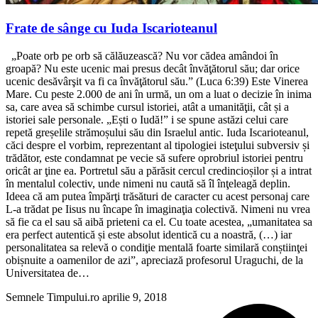
Frate de sânge cu Iuda Iscarioteanul
„Poate orb pe orb să călăuzească? Nu vor cădea amândoi în
groapă? Nu este ucenic mai presus decât învăţătorul său; dar orice
ucenic desăvârşit va fi ca învăţătorul său.” (Luca 6:39) Este Vinerea
Mare. Cu peste 2.000 de ani în urmă, un om a luat o decizie în inima
sa, care avea să schimbe cursul istoriei, atât a umanităţii, cât și a
istoriei sale personale. „Ești o Iudă!” i se spune astăzi celui care
repetă greșelile strămoșului său din Israelul antic. Iuda Iscarioteanul,
căci despre el vorbim, reprezentant al tipologiei isteţului subversiv și
trădător, este condamnat pe vecie să sufere oprobriul istoriei pentru
oricât ar ţine ea. Portretul său a părăsit cercul credincioșilor și a intrat
în mentalul colectiv, unde nimeni nu caută să îl înţeleagă deplin.
Ideea că am putea împărţi trăsături de caracter cu acest personaj care
L-a trădat pe Iisus nu încape în imaginaţia colectivă. Nimeni nu vrea
să fie ca el sau să aibă prieteni ca el. Cu toate acestea, „umanitatea sa
era perfect autentică și este absolut identică cu a noastră, (…) iar
personalitatea sa relevă o condiţie mentală foarte similară conștiinţei
obișnuite a oamenilor de azi”, apreciază profesorul Uraguchi, de la
Universitatea de…
Semnele Timpului.ro
aprilie 9, 2018