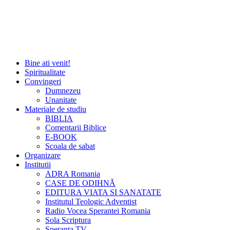
Bine ati venit!
Spiritualitate
Convingeri
Dumnezeu
Unanitate
Materiale de studiu
BIBLIA
Comentarii Biblice
E-BOOK
Scoala de sabat
Organizare
Institutii
ADRA Romania
CASE DE ODIHNĂ
EDITURA VIATA SI SANATATE
Institutul Teologic Adventist
Radio Vocea Sperantei Romania
Sola Scriptura
Speranta TV