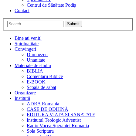
Centrul de Sănătate Podiş
Contact
Submit
Bine ati venit!
Spiritualitate
Convingeri
Dumnezeu
Unanitate
Materiale de studiu
BIBLIA
Comentarii Biblice
E-BOOK
Scoala de sabat
Organizare
Institutii
ADRA Romania
CASE DE ODIHNĂ
EDITURA VIATA SI SANATATE
Institutul Teologic Adventist
Radio Vocea Sperantei Romania
Sola Scriptura