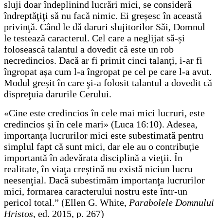
sluji doar îndeplinind lucrări mici, se consideră
îndreptăţiţi să nu facă nimic. Ei greșesc în această
privinţă. Când le dă daruri slujitorilor Săi, Domnul
le testează caracterul. Cel care a neglijat să-și
folosească talantul a dovedit că este un rob
necredincios. Dacă ar fi primit cinci talanţi, i-ar fi
îngropat așa cum l-a îngropat pe cel pe care l-a avut.
Modul greșit în care şi-a folosit talantul a dovedit că
dispreţuia darurile Cerului.
«Cine este credincios în cele mai mici lucruri, este
credincios și în cele mari» (Luca 16:10). Adesea,
importanţa lucrurilor mici este subestimată pentru
simplul fapt că sunt mici, dar ele au o contribuţie
importantă în adevărata disciplină a vieţii. În
realitate, în viaţa creștină nu există niciun lucru
neesenţial. Dacă subestimăm importanţa lucrurilor
mici, formarea caracterului nostru este într-un
pericol total.” (Ellen G. White,
Parabolele Domnului
Hristos
, ed. 2015, p. 267)