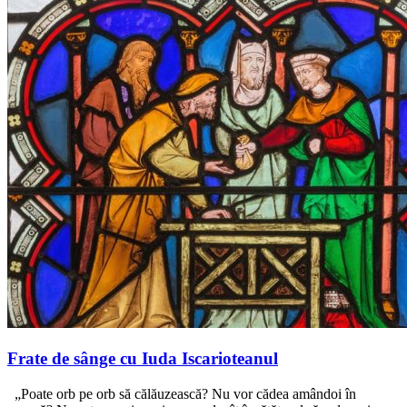
Frate de sânge cu Iuda Iscarioteanul
„Poate orb pe orb să călăuzească? Nu vor cădea amândoi în