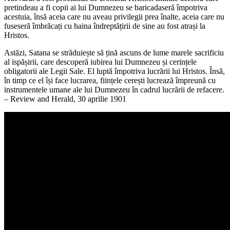
pretindeau a fi copii ai lui Dumnezeu se baricadaseră împotriva
acestuia, însă aceia care nu aveau privilegii prea înalte, aceia care nu
fuseseră îmbrăcați cu haina îndreptățirii de sine au fost atrași la
Hristos.
Astăzi, Satana se străduiește să țină ascuns de lume marele sacrificiu
al ispășirii, care descoperă iubirea lui Dumnezeu și cerințele
obligatorii ale Legii Sale. El luptă împotriva lucrării lui Hristos. Însă,
în timp ce el își face lucrarea, ființele cerești lucrează împreună cu
instrumentele umane ale lui Dumnezeu în cadrul lucrării de refacere.
– Review and Herald, 30 aprilie 1901