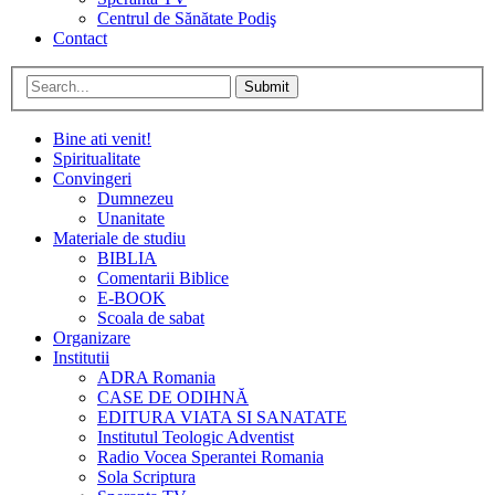
Centrul de Sănătate Podiş
Contact
Submit
Bine ati venit!
Spiritualitate
Convingeri
Dumnezeu
Unanitate
Materiale de studiu
BIBLIA
Comentarii Biblice
E-BOOK
Scoala de sabat
Organizare
Institutii
ADRA Romania
CASE DE ODIHNĂ
EDITURA VIATA SI SANATATE
Institutul Teologic Adventist
Radio Vocea Sperantei Romania
Sola Scriptura