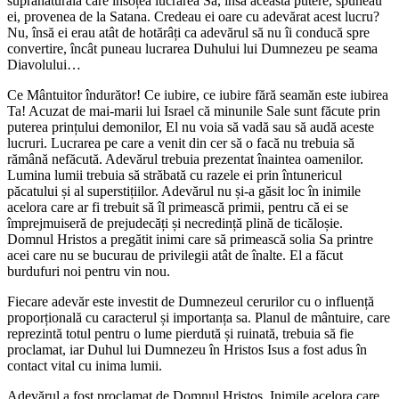
supranaturală care însoțea lucrarea Sa, însă această putere, spuneau
ei, provenea de la Satana. Credeau ei oare cu adevărat acest lucru?
Nu, însă ei erau atât de hotărâți ca adevărul să nu îi conducă spre
convertire, încât puneau lucrarea Duhului lui Dumnezeu pe seama
Diavolului…
Ce Mântuitor îndurător! Ce iubire, ce iubire fără seamăn este iubirea
Ta! Acuzat de mai-marii lui Israel că minunile Sale sunt făcute prin
puterea prințului demonilor, El nu voia să vadă sau să audă aceste
lucruri. Lucrarea pe care a venit din cer să o facă nu trebuia să
rămână nefăcută. Adevărul trebuia prezentat înaintea oamenilor.
Lumina lumii trebuia să străbată cu razele ei prin întunericul
păcatului și al superstițiilor. Adevărul nu și-a găsit loc în inimile
acelora care ar fi trebuit să îl primească primii, pentru că ei se
împrejmuiseră de prejudecăți și necredință plină de ticăloșie.
Domnul Hristos a pregătit inimi care să primească solia Sa printre
acei care nu se bucurau de privilegii atât de înalte. El a făcut
burdufuri noi pentru vin nou.
Fiecare adevăr este investit de Dumnezeul cerurilor cu o influență
proporțională cu caracterul și importanța sa. Planul de mântuire, care
reprezintă totul pentru o lume pierdută și ruinată, trebuia să fie
proclamat, iar Duhul lui Dumnezeu în Hristos Isus a fost adus în
contact vital cu inima lumii.
Adevărul a fost proclamat de Domnul Hristos. Inimile acelora care