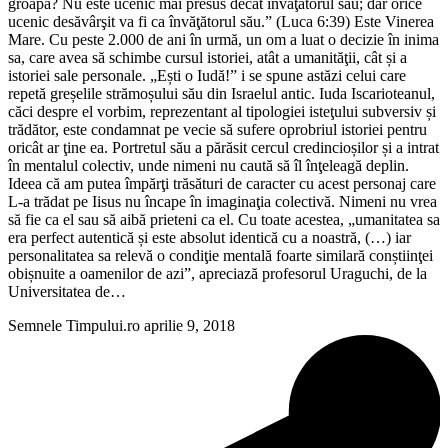
groapă? Nu este ucenic mai presus decât învăţătorul său; dar orice
ucenic desăvârşit va fi ca învăţătorul său.” (Luca 6:39) Este Vinerea
Mare. Cu peste 2.000 de ani în urmă, un om a luat o decizie în inima
sa, care avea să schimbe cursul istoriei, atât a umanităţii, cât și a
istoriei sale personale. „Ești o Iudă!” i se spune astăzi celui care
repetă greșelile strămoșului său din Israelul antic. Iuda Iscarioteanul,
căci despre el vorbim, reprezentant al tipologiei isteţului subversiv și
trădător, este condamnat pe vecie să sufere oprobriul istoriei pentru
oricât ar ţine ea. Portretul său a părăsit cercul credincioșilor și a intrat
în mentalul colectiv, unde nimeni nu caută să îl înţeleagă deplin.
Ideea că am putea împărţi trăsături de caracter cu acest personaj care
L-a trădat pe Iisus nu încape în imaginaţia colectivă. Nimeni nu vrea
să fie ca el sau să aibă prieteni ca el. Cu toate acestea, „umanitatea sa
era perfect autentică și este absolut identică cu a noastră, (…) iar
personalitatea sa relevă o condiţie mentală foarte similară conștiinţei
obișnuite a oamenilor de azi”, apreciază profesorul Uraguchi, de la
Universitatea de…
Semnele Timpului.ro
aprilie 9, 2018