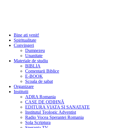
Bine ati venit!
Spiritualitate
Convingeri
Dumnezeu
Unanitate
Materiale de studiu
BIBLIA
Comentarii Biblice
E-BOOK
Scoala de sabat
Organizare
Institutii
ADRA Romania
CASE DE ODIHNĂ
EDITURA VIATA SI SANATATE
Institutul Teologic Adventist
Radio Vocea Sperantei Romania
Sola Scriptura
Speranta TV