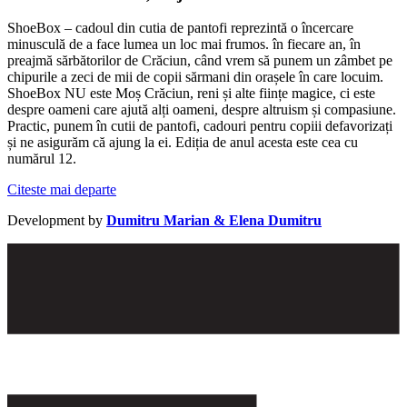
ShoeBox – cadoul din cutia de pantofi reprezintă o încercare
minusculă de a face lumea un loc mai frumos. în fiecare an, în
preajmă sărbătorilor de Crăciun, când vrem să punem un zâmbet pe
chipurile a zeci de mii de copii sărmani din orașele în care locuim.
ShoeBox NU este Moș Crăciun, reni și alte ființe magice, ci este
despre oameni care ajută alți oameni, despre altruism și compasiune.
Practic, punem în cutii de pantofi, cadouri pentru copiii defavorizați
și ne asigurăm că ajung la ei. Ediția de anul acesta este cea cu
numărul 12.
Citeste mai departe
Development by
Dumitru Marian & Elena Dumitru