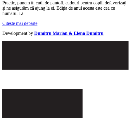
Practic, punem în cutii de pantofi, cadouri pentru copiii defavorizați
și ne asigurăm că ajung la ei. Ediția de anul acesta este cea cu
numărul 12.
Citeste mai departe
Development by
Dumitru Marian & Elena Dumitru