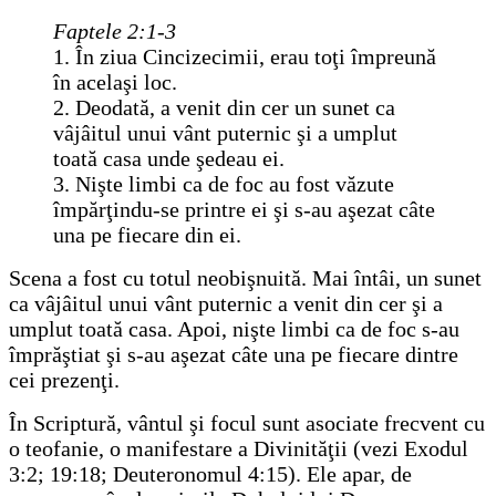
Faptele 2:1-3
1. În ziua Cincizecimii, erau toţi împreună
în acelaşi loc.
2. Deodată, a venit din cer un sunet ca
vâjâitul unui vânt puternic şi a umplut
toată casa unde şedeau ei.
3. Nişte limbi ca de foc au fost văzute
împărţindu-se printre ei şi s-au aşezat câte
una pe fiecare din ei.
Scena a fost cu totul neobişnuită. Mai întâi, un sunet
ca vâjâitul unui vânt puternic a venit din cer şi a
umplut toată casa. Apoi, nişte limbi ca de foc s-au
împrăştiat şi s-au aşezat câte una pe fiecare dintre
cei prezenţi.
În Scriptură, vântul şi focul sunt asociate frecvent cu
o teofanie, o manifestare a Divinităţii (vezi Exodul
3:2; 19:18; Deuteronomul 4:15). Ele apar, de