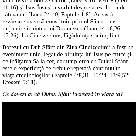
vină avea să boteze cu foc (Luca 3:16; vezi Faptele
11:16) şi Isus Însuşi a vorbit despre acest lucru de
câteva ori (Luca 24:49, Faptele 1:8). Această
revărsare avea să constituie primul Său act de
mijlocire înaintea lui Dumnezeu (Ioan 14:16,26;
15:26). La Cincizecime, făgăduinţa s-a împlinit.
Botezul cu Duh Sfânt din Ziua Cincizecimii a fost un
eveniment unic, legat de biruinţa lui Isus pe cruce şi
de înălţarea Sa la cer, dar umplerea cu Duhul Sfânt
este o experienţă ce trebuie repetată continuu în
viaţa credincioşilor (Faptele 4:8,31; 11:24; 13:9,52;
Efeseni 5:18).
Ce dovezi ai că Duhul Sfânt lucrează în viaţa ta?