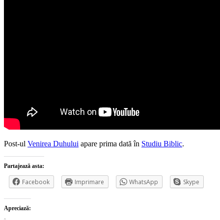
Post-ul
Venirea Duhului
apare prima dată în
Studiu Biblic
.
Partajează asta:
Facebook
Imprimare
WhatsApp
Skype
Apreciază: