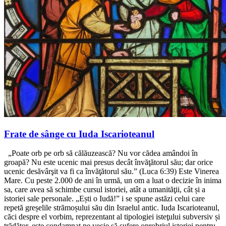
Frate de sânge cu Iuda Iscarioteanul
„Poate orb pe orb să călăuzească? Nu vor cădea amândoi în
groapă? Nu este ucenic mai presus decât învăţătorul său; dar orice
ucenic desăvârşit va fi ca învăţătorul său.” (Luca 6:39) Este Vinerea
Mare. Cu peste 2.000 de ani în urmă, un om a luat o decizie în inima
sa, care avea să schimbe cursul istoriei, atât a umanităţii, cât și a
istoriei sale personale. „Ești o Iudă!” i se spune astăzi celui care
repetă greșelile strămoșului său din Israelul antic. Iuda Iscarioteanul,
căci despre el vorbim, reprezentant al tipologiei isteţului subversiv și
trădător, este condamnat pe vecie să sufere oprobriul istoriei pentru