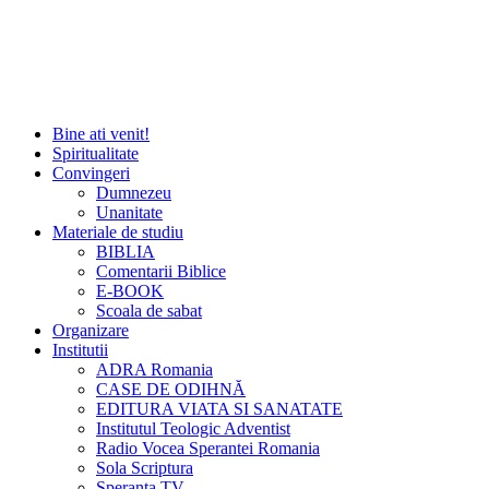
Bine ati venit!
Spiritualitate
Convingeri
Dumnezeu
Unanitate
Materiale de studiu
BIBLIA
Comentarii Biblice
E-BOOK
Scoala de sabat
Organizare
Institutii
ADRA Romania
CASE DE ODIHNĂ
EDITURA VIATA SI SANATATE
Institutul Teologic Adventist
Radio Vocea Sperantei Romania
Sola Scriptura
Speranta TV