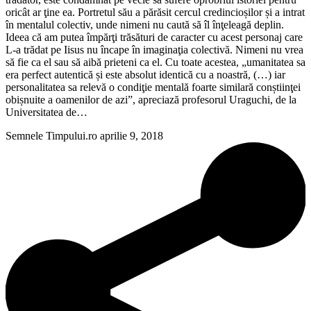
oricât ar ţine ea. Portretul său a părăsit cercul credincioșilor și a intrat
în mentalul colectiv, unde nimeni nu caută să îl înţeleagă deplin.
Ideea că am putea împărţi trăsături de caracter cu acest personaj care
L-a trădat pe Iisus nu încape în imaginaţia colectivă. Nimeni nu vrea
să fie ca el sau să aibă prieteni ca el. Cu toate acestea, „umanitatea sa
era perfect autentică și este absolut identică cu a noastră, (…) iar
personalitatea sa relevă o condiţie mentală foarte similară conștiinţei
obișnuite a oamenilor de azi”, apreciază profesorul Uraguchi, de la
Universitatea de…
Semnele Timpului.ro
aprilie 9, 2018