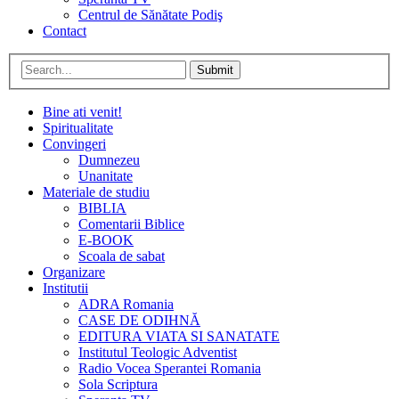
Centrul de Sănătate Podiş
Contact
Submit
Bine ati venit!
Spiritualitate
Convingeri
Dumnezeu
Unanitate
Materiale de studiu
BIBLIA
Comentarii Biblice
E-BOOK
Scoala de sabat
Organizare
Institutii
ADRA Romania
CASE DE ODIHNĂ
EDITURA VIATA SI SANATATE
Institutul Teologic Adventist
Radio Vocea Sperantei Romania
Sola Scriptura