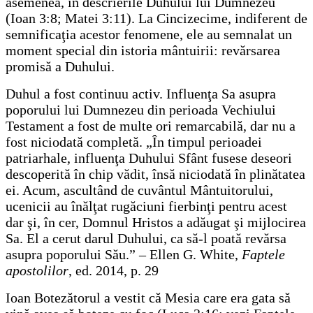
asemenea, în descrierile Duhului lui Dumnezeu
(Ioan 3:8; Matei 3:11). La Cincizecime, indiferent de
semnificaţia acestor fenomene, ele au semnalat un
moment special din istoria mântuirii: revărsarea
promisă a Duhului.
Duhul a fost continuu activ. Influenţa Sa asupra
poporului lui Dumnezeu din perioada Vechiului
Testament a fost de multe ori remarcabilă, dar nu a
fost niciodată completă. „În timpul perioadei
patriarhale, influenţa Duhului Sfânt fusese deseori
descoperită în chip vădit, însă niciodată în plinătatea
ei. Acum, ascultând de cuvântul Mântuitorului,
ucenicii au înălţat rugăciuni fierbinţi pentru acest
dar şi, în cer, Domnul Hristos a adăugat şi mijlocirea
Sa. El a cerut darul Duhului, ca să-l poată revărsa
asupra poporului Său.” – Ellen G. White,
Faptele
apostolilor
, ed. 2014, p. 29
Ioan Botezătorul a vestit că Mesia care era gata să