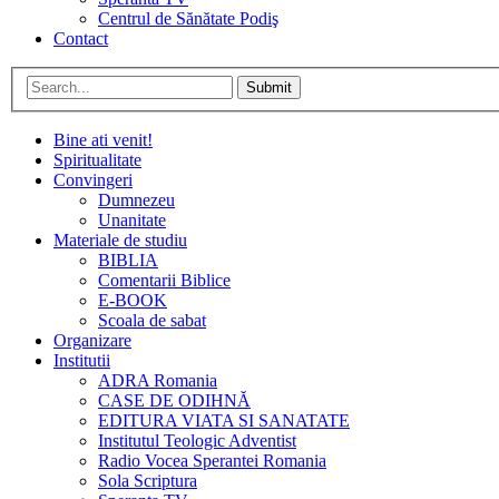
Centrul de Sănătate Podiş
Contact
Submit
Bine ati venit!
Spiritualitate
Convingeri
Dumnezeu
Unanitate
Materiale de studiu
BIBLIA
Comentarii Biblice
E-BOOK
Scoala de sabat
Organizare
Institutii
ADRA Romania
CASE DE ODIHNĂ
EDITURA VIATA SI SANATATE
Institutul Teologic Adventist
Radio Vocea Sperantei Romania
Sola Scriptura