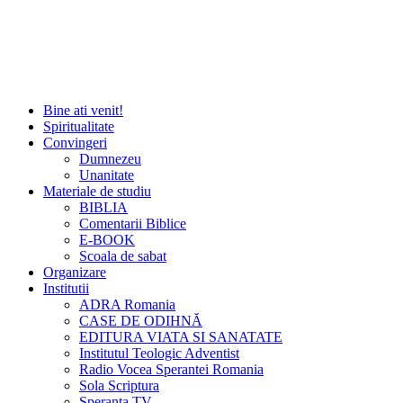
Bine ati venit!
Spiritualitate
Convingeri
Dumnezeu
Unanitate
Materiale de studiu
BIBLIA
Comentarii Biblice
E-BOOK
Scoala de sabat
Organizare
Institutii
ADRA Romania
CASE DE ODIHNĂ
EDITURA VIATA SI SANATATE
Institutul Teologic Adventist
Radio Vocea Sperantei Romania
Sola Scriptura
Speranta TV