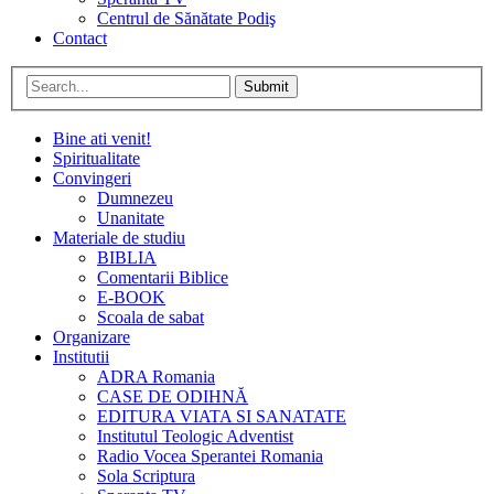
Centrul de Sănătate Podiş
Contact
Submit
Bine ati venit!
Spiritualitate
Convingeri
Dumnezeu
Unanitate
Materiale de studiu
BIBLIA
Comentarii Biblice
E-BOOK
Scoala de sabat
Organizare
Institutii
ADRA Romania
CASE DE ODIHNĂ
EDITURA VIATA SI SANATATE
Institutul Teologic Adventist
Radio Vocea Sperantei Romania
Sola Scriptura