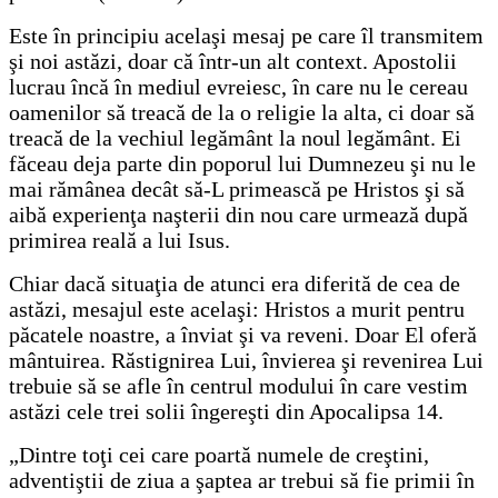
Este în principiu acelaşi mesaj pe care îl transmitem
şi noi astăzi, doar că într-un alt context. Apostolii
lucrau încă în mediul evreiesc, în care nu le cereau
oamenilor să treacă de la o religie la alta, ci doar să
treacă de la vechiul legământ la noul legământ. Ei
făceau deja parte din poporul lui Dumnezeu şi nu le
mai rămânea decât să-L primească pe Hristos şi să
aibă experienţa naşterii din nou care urmează după
primirea reală a lui Isus.
Chiar dacă situaţia de atunci era diferită de cea de
astăzi, mesajul este acelaşi: Hristos a murit pentru
păcatele noastre, a înviat şi va reveni. Doar El oferă
mântuirea. Răstignirea Lui, învierea şi revenirea Lui
trebuie să se afle în centrul modului în care vestim
astăzi cele trei solii îngereşti din Apocalipsa 14.
„Dintre toţi cei care poartă numele de creştini,
adventiştii de ziua a şaptea ar trebui să fie primii în