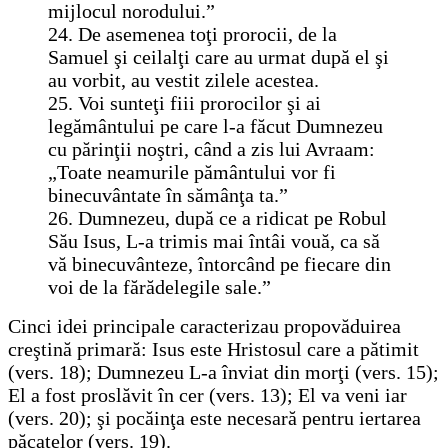
mijlocul norodului.”
24. De asemenea toţi prorocii, de la
Samuel şi ceilalţi care au urmat după el şi
au vorbit, au vestit zilele acestea.
25. Voi sunteţi fiii prorocilor şi ai
legământului pe care l-a făcut Dumnezeu
cu părinţii noştri, când a zis lui Avraam:
„Toate neamurile pământului vor fi
binecuvântate în sămânţa ta.”
26. Dumnezeu, după ce a ridicat pe Robul
Său Isus, L-a trimis mai întâi vouă, ca să
vă binecuvânteze, întorcând pe fiecare din
voi de la fărădelegile sale.”
Cinci idei principale caracterizau propovăduirea
creştină primară: Isus este Hristosul care a pătimit
(vers. 18); Dumnezeu L-a înviat din morţi (vers. 15);
El a fost proslăvit în cer (vers. 13); El va veni iar
(vers. 20); şi pocăinţa este necesară pentru iertarea
păcatelor (vers. 19).