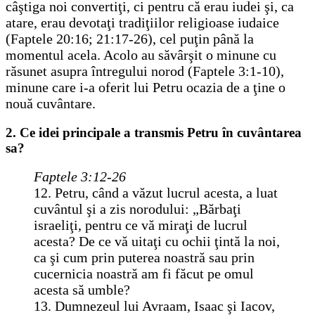
câştiga noi convertiţi, ci pentru că erau iudei şi, ca
atare, erau devotaţi tradiţiilor religioase iudaice
(Faptele 20:16; 21:17-26), cel puţin până la
momentul acela. Acolo au săvârşit o minune cu
răsunet asupra întregului norod (Faptele 3:1-10),
minune care i-a oferit lui Petru ocazia de a ţine o
nouă cuvântare.
2. Ce idei principale a transmis Petru în cuvântarea
sa?
Faptele 3:12-26
12. Petru, când a văzut lucrul acesta, a luat
cuvântul şi a zis norodului: „Bărbaţi
israeliţi, pentru ce vă miraţi de lucrul
acesta? De ce vă uitaţi cu ochii ţintă la noi,
ca şi cum prin puterea noastră sau prin
cucernicia noastră am fi făcut pe omul
acesta să umble?
13. Dumnezeul lui Avraam, Isaac şi Iacov,