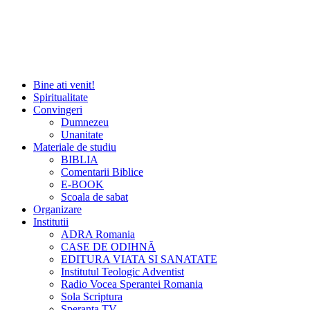
Bine ati venit!
Spiritualitate
Convingeri
Dumnezeu
Unanitate
Materiale de studiu
BIBLIA
Comentarii Biblice
E-BOOK
Scoala de sabat
Organizare
Institutii
ADRA Romania
CASE DE ODIHNĂ
EDITURA VIATA SI SANATATE
Institutul Teologic Adventist
Radio Vocea Sperantei Romania
Sola Scriptura
Speranta TV