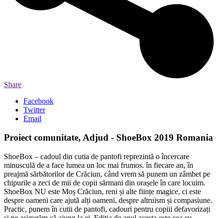
Share
Facebook
Twitter
Email
Proiect comunitate, Adjud - ShoeBox 2019 Romania
ShoeBox – cadoul din cutia de pantofi reprezintă o încercare
minusculă de a face lumea un loc mai frumos. în fiecare an, în
preajmă sărbătorilor de Crăciun, când vrem să punem un zâmbet pe
chipurile a zeci de mii de copii sărmani din orașele în care locuim.
ShoeBox NU este Moș Crăciun, reni și alte ființe magice, ci este
despre oameni care ajută alți oameni, despre altruism și compasiune.
Practic, punem în cutii de pantofi, cadouri pentru copiii defavorizați
și ne asigurăm că ajung la ei. Ediția de anul acesta este cea cu