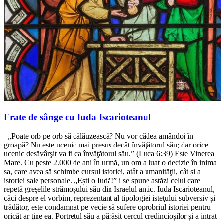
Frate de sânge cu Iuda Iscarioteanul
„Poate orb pe orb să călăuzească? Nu vor cădea amândoi în
groapă? Nu este ucenic mai presus decât învăţătorul său; dar orice
ucenic desăvârşit va fi ca învăţătorul său.” (Luca 6:39) Este Vinerea
Mare. Cu peste 2.000 de ani în urmă, un om a luat o decizie în inima
sa, care avea să schimbe cursul istoriei, atât a umanităţii, cât și a
istoriei sale personale. „Ești o Iudă!” i se spune astăzi celui care
repetă greșelile strămoșului său din Israelul antic. Iuda Iscarioteanul,
căci despre el vorbim, reprezentant al tipologiei isteţului subversiv și
trădător, este condamnat pe vecie să sufere oprobriul istoriei pentru
oricât ar ţine ea. Portretul său a părăsit cercul credincioșilor și a intrat