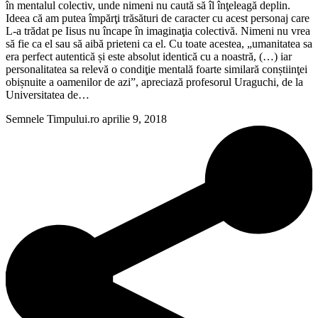
în mentalul colectiv, unde nimeni nu caută să îl înţeleagă deplin.
Ideea că am putea împărţi trăsături de caracter cu acest personaj care
L-a trădat pe Iisus nu încape în imaginaţia colectivă. Nimeni nu vrea
să fie ca el sau să aibă prieteni ca el. Cu toate acestea, „umanitatea sa
era perfect autentică și este absolut identică cu a noastră, (…) iar
personalitatea sa relevă o condiţie mentală foarte similară conștiinţei
obișnuite a oamenilor de azi”, apreciază profesorul Uraguchi, de la
Universitatea de…
Semnele Timpului.ro
aprilie 9, 2018