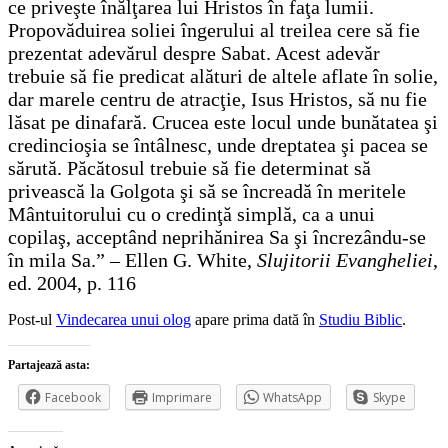
ce priveşte înălţarea lui Hristos în faţa lumii.
Propovăduirea soliei îngerului al treilea cere să fie
prezentat adevărul despre Sabat. Acest adevăr
trebuie să fie predicat alături de altele aflate în solie,
dar marele centru de atracţie, Isus Hristos, să nu fie
lăsat pe dinafară. Crucea este locul unde bunătatea şi
credincioşia se întâlnesc, unde dreptatea şi pacea se
sărută. Păcătosul trebuie să fie determinat să
privească la Golgota şi să se încreadă în meritele
Mântuitorului cu o credinţă simplă, ca a unui
copilaş, acceptând neprihănirea Sa şi încrezându-se
în mila Sa.” – Ellen G. White,
Slujitorii Evangheliei
,
ed. 2004, p. 116
Post-ul
Vindecarea unui olog
apare prima dată în
Studiu Biblic
.
Partajează asta:
Facebook
Imprimare
WhatsApp
Skype