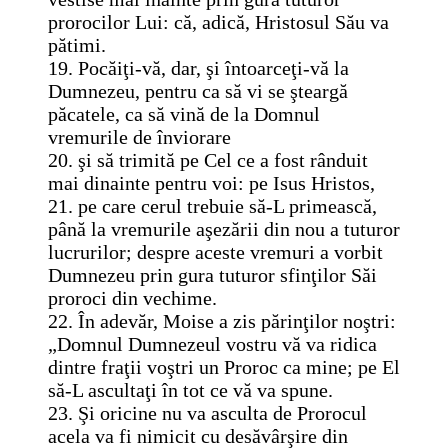
prorocilor Lui: că, adică, Hristosul Său va
pătimi.
19. Pocăiţi-vă, dar, şi întoarceţi-vă la
Dumnezeu, pentru ca să vi se şteargă
păcatele, ca să vină de la Domnul
vremurile de înviorare
20. şi să trimită pe Cel ce a fost rânduit
mai dinainte pentru voi: pe Isus Hristos,
21. pe care cerul trebuie să-L primească,
până la vremurile aşezării din nou a tuturor
lucrurilor; despre aceste vremuri a vorbit
Dumnezeu prin gura tuturor sfinţilor Săi
proroci din vechime.
22. În adevăr, Moise a zis părinţilor noştri:
„Domnul Dumnezeul vostru vă va ridica
dintre fraţii voştri un Proroc ca mine; pe El
să-L ascultaţi în tot ce vă va spune.
23. Şi oricine nu va asculta de Prorocul
acela va fi nimicit cu desăvârşire din