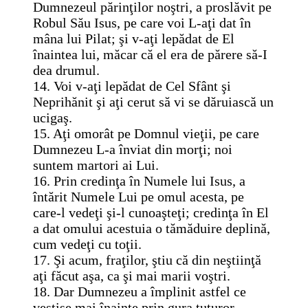
Dumnezeul părinţilor noştri, a proslăvit pe
Robul Său Isus, pe care voi L-aţi dat în
mâna lui Pilat; şi v-aţi lepădat de El
înaintea lui, măcar că el era de părere să-I
dea drumul.
14. Voi v-aţi lepădat de Cel Sfânt şi
Neprihănit şi aţi cerut să vi se dăruiască un
ucigaş.
15. Aţi omorât pe Domnul vieţii, pe care
Dumnezeu L-a înviat din morţi; noi
suntem martori ai Lui.
16. Prin credinţa în Numele lui Isus, a
întărit Numele Lui pe omul acesta, pe
care-l vedeţi şi-l cunoaşteţi; credinţa în El
a dat omului acestuia o tămăduire deplină,
cum vedeţi cu toţii.
17. Şi acum, fraţilor, ştiu că din neştiinţă
aţi făcut aşa, ca şi mai marii voştri.
18. Dar Dumnezeu a împlinit astfel ce
vestise mai înainte prin gura tuturor