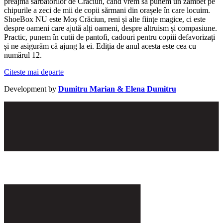
preajmă sărbătorilor de Crăciun, când vrem să punem un zâmbet pe
chipurile a zeci de mii de copii sărmani din orașele în care locuim.
ShoeBox NU este Moș Crăciun, reni și alte ființe magice, ci este
despre oameni care ajută alți oameni, despre altruism și compasiune.
Practic, punem în cutii de pantofi, cadouri pentru copiii defavorizați
și ne asigurăm că ajung la ei. Ediția de anul acesta este cea cu
numărul 12.
Citeste mai departe
Development by
Dumitru Marian & Elena Dumitru