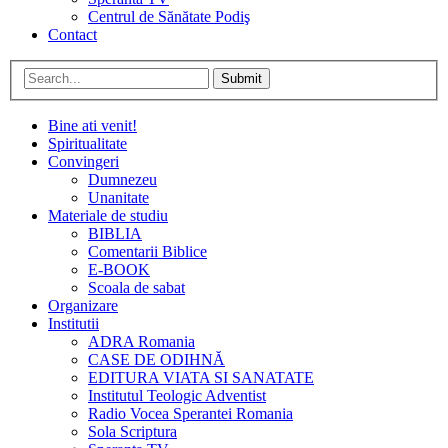
Centrul de Sănătate Podiş
Contact
Submit
Bine ati venit!
Spiritualitate
Convingeri
Dumnezeu
Unanitate
Materiale de studiu
BIBLIA
Comentarii Biblice
E-BOOK
Scoala de sabat
Organizare
Institutii
ADRA Romania
CASE DE ODIHNĂ
EDITURA VIATA SI SANATATE
Institutul Teologic Adventist
Radio Vocea Sperantei Romania
Sola Scriptura