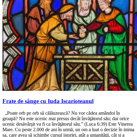
Frate de sânge cu Iuda Iscarioteanul
„Poate orb pe orb să călăuzească? Nu vor cădea amândoi în
groapă? Nu este ucenic mai presus decât învăţătorul său; dar orice
ucenic desăvârşit va fi ca învăţătorul său.” (Luca 6:39) Este Vinerea
Mare. Cu peste 2.000 de ani în urmă, un om a luat o decizie în inima
sa, care avea să schimbe cursul istoriei, atât a umanităţii, cât și a