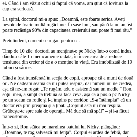
ei. Când i-am văzut ochii și faptul că voma, am știut că lovitura la
cap era serioasă.
La spital, doctorul mi-a spus: „Doamnă, este foarte serios. Aveți
nevoie de foarte multă rugăciune. În șase luni, sau până la un an, își
poate recâștiga 90% din capacitatea creierului sau poate fi mai rău.”
Pretutindeni, oameni se rugau pentru ea.
Timp de 10 zile, doctorii au menținut-o pe Nicky într-o comă indus,
dându-i câte 15 medicamente o dată, în încercarea de a reduce
tensiunea din creier și de a o menține în viață. Era imobilizată de 19
tuburi și sârme.
Când a fost transferată în secția de copii, aproape că a murit de două
ori. Ne dădeam seama că nu putea respira, dar nimeni nu ne credea,
așa că ne-am rugat: „Te rugăm, adu o asistentă sau un medic.” Ron,
soțul meu, a simțit că trebuia să facă ceva, așa că a pus-o pc Nicky
pe un scaun cu rotile și l-a împins pe coridor. „S-a întâmplat” că un
doctor era prin preajmă și a țipat: „Copilul ăsta nu mai respiră.
Grăbește-te spre sala de operații. Mă duc să mă spăl” – și i-a făcut
traheostomie.
Într-o zi, Ron stătea pe marginea patului lui Nicky, plângând:
„Doamne, te rog salvează-mi fetița”. Corpul ei ardea de febră, dar