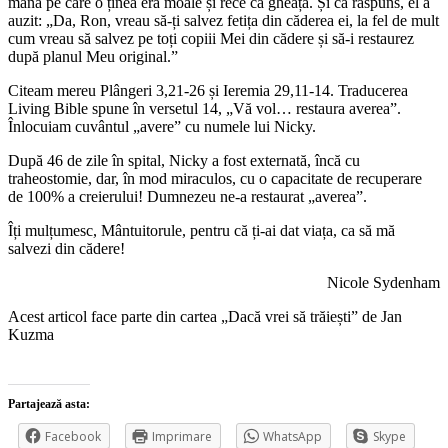
mâna pe care o ținea era moale și rece ca gheața. Și ca răspuns, el a
auzit: „Da, Ron, vreau să-ți salvez fetița din căderea ei, la fel de mult
cum vreau să salvez pe toți copiii Mei din cădere și să-i restaurez
după planul Meu original.”
Citeam mereu Plângeri 3,21-26 și Ieremia 29,11-14. Traducerea
Living Bible spune în versetul 14, „Vă vol… restaura averea”.
Înlocuiam cuvântul „avere” cu numele lui Nicky.
După 46 de zile în spital, Nicky a fost externată, încă cu
traheostomie, dar, în mod miraculos, cu o capacitate de recuperare
de 100% a creierului! Dumnezeu ne-a restaurat „averea”.
Îți mulțumesc, Mântuitorule, pentru că ți-ai dat viața, ca să mă
salvezi din cădere!
Nicole Sydenham
Acest articol face parte din cartea „Dacă vrei să trăiești” de Jan
Kuzma
Partajează asta:
Facebook
Imprimare
WhatsApp
Skype