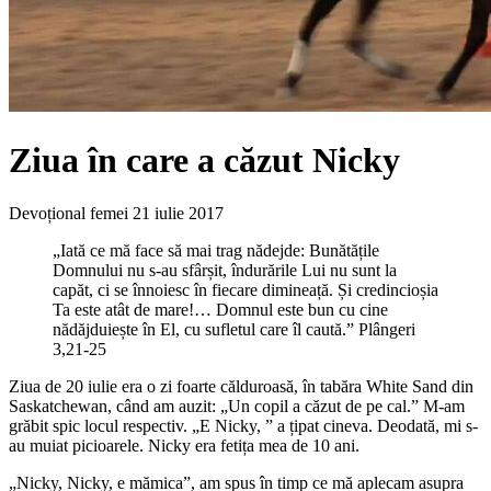
Ziua în care a căzut Nicky
Devoțional femei
21 iulie 2017
„Iată ce mă face să mai trag nădejde: Bunătățile
Domnului nu s-au sfârșit, îndurările Lui nu sunt la
capăt, ci se înnoiesc în fiecare dimineață. Și credincioșia
Ta este atât de mare!… Domnul este bun cu cine
nădăjduiește în El, cu sufletul care îl caută.” Plângeri
3,21-25
Ziua de 20 iulie era o zi foarte călduroasă, în tabăra White Sand din
Saskatchewan, când am auzit: „Un copil a căzut de pe cal.” M-am
grăbit spic locul respectiv. „E Nicky, ” a țipat cineva. Deodată, mi s-
au muiat picioarele. Nicky era fetița mea de 10 ani.
„Nicky, Nicky, e mămica”, am spus în timp ce mă aplecam asupra