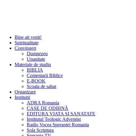
Bine ati venit!
Spiritualitate
Convingeri
Dumnezeu
Unanitate
Materiale de studiu
BIBLIA
Comentarii Biblice
E-BOOK
Scoala de sabat
Organizare
Institutii
ADRA Romania
CASE DE ODIHNĂ
EDITURA VIATA SI SANATATE
Institutul Teologic Adventist
Radio Vocea Sperantei Romania
Sola Scriptura
Speranta TV