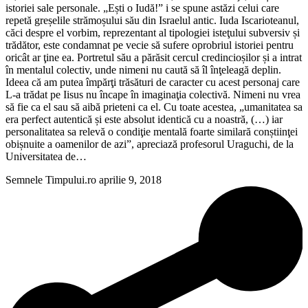
istoriei sale personale. „Ești o Iudă!” i se spune astăzi celui care
repetă greșelile strămoșului său din Israelul antic. Iuda Iscarioteanul,
căci despre el vorbim, reprezentant al tipologiei isteţului subversiv și
trădător, este condamnat pe vecie să sufere oprobriul istoriei pentru
oricât ar ţine ea. Portretul său a părăsit cercul credincioșilor și a intrat
în mentalul colectiv, unde nimeni nu caută să îl înţeleagă deplin.
Ideea că am putea împărţi trăsături de caracter cu acest personaj care
L-a trădat pe Iisus nu încape în imaginaţia colectivă. Nimeni nu vrea
să fie ca el sau să aibă prieteni ca el. Cu toate acestea, „umanitatea sa
era perfect autentică și este absolut identică cu a noastră, (…) iar
personalitatea sa relevă o condiţie mentală foarte similară conștiinţei
obișnuite a oamenilor de azi”, apreciază profesorul Uraguchi, de la
Universitatea de…
Semnele Timpului.ro
aprilie 9, 2018